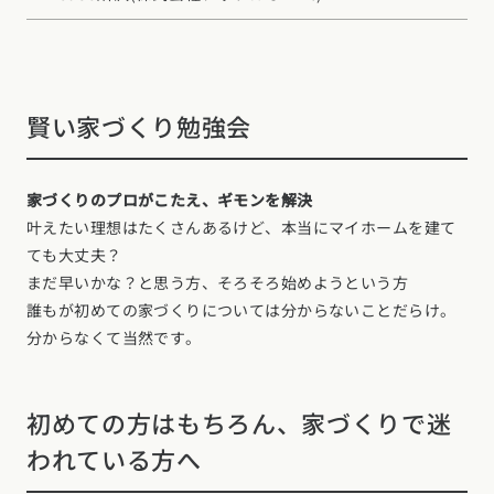
東海エリア
スタイルのヒント
四国エリア
愛知県
岐阜県
静岡県
三重県
香川県
徳島県
愛媛県
高知県
デザインのヒント
賢い家づくり勉強会
関西エリア
九州・沖縄エリア
ニュースレター
大阪府
兵庫県
京都府
滋賀県
奈良県
和歌山県
福岡県
佐賀県
長崎県
熊本県
大分県
宮崎県
鹿児島県
デザインコンテスト
家づくりのプロがこたえ、ギモンを解決
沖縄県
中国エリア
叶えたい理想はたくさんあるけど、本当にマイホームを建て
ても大丈夫？
広島県
岡山県
鳥取県
島根県
山口県
まだ早いかな？と思う方、そろそろ始めようという方
誰もが初めての家づくりについては分からないことだらけ。
四国エリア
分からなくて当然です。
香川県
徳島県
愛媛県
高知県
初めての方はもちろん、家づくりで迷
九州・沖縄エリア
われている方へ
福岡県
佐賀県
長崎県
熊本県
大分県
宮崎県
鹿児島県
沖縄県