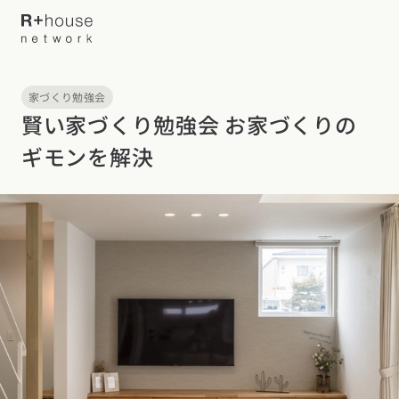
家づくり勉強会
イベント・見学会を探す
賢い家づくり勉強会 お家づくりの
ギモンを解決
カタログ請求する
近くの工務店に相談する
R+houseについて
R+houseについて
全国の工務店を探す
北海道・東北エリア
性能
施工事例
北海道
青森県
岩手県
宮城県
秋田県
山形県
福島県