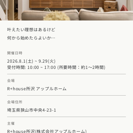
デザイン
施工事例一覧
【特集】平屋の注文住宅
関東エリア
家づくりの流れ
平屋
動画で学ぶ注文住宅
東京都
神奈川県
埼玉県
千葉県
茨城県
栃木県
群馬県
叶えたい理想はあるけど
選べる仕様
2階建て
動画で学ぶ注文住宅
家づくりコラム
何から始めたらよいか…
甲信越・北陸エリア
コストパフォーマンス
狭小住宅
家づくりのお勉強
家づくりコラム一覧
新潟県
富山県
石川県
福井県
山梨県
長野県
エリア別注文住宅
開催日時
アフターサポート
二世帯住宅
2026.8.1(土) ~ 9.29(火)
北海道・東北エリア
デザイン
注文住宅の基礎知識
東海エリア
受付時間: 10:00 ~ 17:00 (所要時間：約1～2時間)
建築家
北海道
青森県
岩手県
宮城県
秋田県
山形県
福島県
フォトギャラリー
ルームツアー
愛知県
岐阜県
静岡県
三重県
設備・性能
チェックポイントがわかる！
会場
オーナー様の声
家づくり３つのお役立ちツール
(評価・口コミ)
関東エリア
R+house所沢 アップルホーム
お金と住まい
関西エリア
東京都
神奈川県
埼玉県
千葉県
茨城県
栃木県
群馬県
設計した建築家の想い
会場住所
大阪府
兵庫県
京都府
滋賀県
奈良県
和歌山県
周辺環境
埼玉県狭山市中央4-23-1
R+houseの間取り
甲信越・北陸エリア
間取りのヒント
中国エリア
主催
新潟県
富山県
石川県
福井県
山梨県
長野県
広島県
岡山県
鳥取県
島根県
山口県
R+house所沢
(株式会社アップルホーム)
施工事例