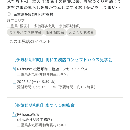
私たち明和工務店は1966年の創業以来、お家づくりを通じて
お客さまの暮らしを豊かで幸せにするお手伝いをしてまいり
東海エリア
スタイルのヒント
四国エリア
ました。これまでに培ってきた高い技術力とアトリエ建築家
三重県多気郡明和町蓑村
愛知県
岐阜県
静岡県
三重県
によるデザイン力を合わせて、あなただけのオンリーワンか
施工エリア
香川県
徳島県
愛媛県
高知県
つ高性能なお家を提供することをお約束いたします。
デザインのヒント
三重県: 松阪市・多気郡多気町・多気郡明和町
モデルハウス見学会
個別相談会
家づくり勉強会
関西エリア
九州・沖縄エリア
ニュースレター
この工務店のイベント
大阪府
兵庫県
京都府
滋賀県
奈良県
和歌山県
福岡県
佐賀県
長崎県
熊本県
大分県
宮崎県
鹿児島県
デザインコンテスト
沖縄県
【多気郡明和町】明和工務店コンセプトハウス見学会
中国エリア
R+house 松阪 明和工務店コンセプトハウス
広島県
岡山県
鳥取県
島根県
山口県
三重県多気郡明和町明星3602-3
2026.8.1(土) ~ 9.30(水)
四国エリア
受付時間: 08:30 ~ 17:30 (所要時間：約1~2時間)
香川県
徳島県
愛媛県
高知県
【多気郡明和町】家づくり勉強会
九州・沖縄エリア
R+house松阪
(株式会社明和工務店)
福岡県
佐賀県
長崎県
熊本県
大分県
宮崎県
鹿児島県
三重県多気郡明和町蓑村760-1
沖縄県