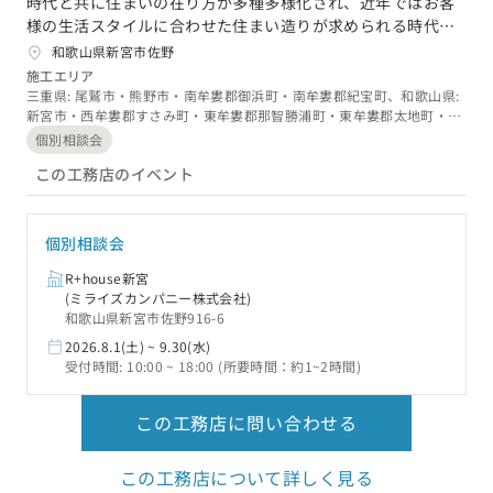
時代と共に住まいの在り方が多種多様化され、近年ではお客
様の生活スタイルに合わせた住まい造りが求められる時代に
突入しています。そのため、私達もその要望にお応えできる
和歌山県新宮市佐野
ように、様々な工法を習得し、「安心・安全」かつ、お客様
施工エリア
と共に“良い家造り”を実現しようと日々努めています。
三重県: 尾鷲市・熊野市・南牟婁郡御浜町・南牟婁郡紀宝町、和歌山県:
新宮市・西牟婁郡すさみ町・東牟婁郡那智勝浦町・東牟婁郡太地町・東
牟婁郡古座川町・東牟婁郡串本町
個別相談会
この工務店のイベント
個別相談会
R+house新宮
(ミライズカンパニー株式会社)
和歌山県新宮市佐野916-6
2026.8.1(土) ~ 9.30(水)
受付時間: 10:00 ~ 18:00 (所要時間：約1~2時間)
この工務店に問い合わせる
この工務店について詳しく見る