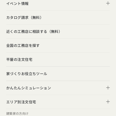
家づくりコラム一覧
選べる仕様
イベント情報
スキップフロア
キッチン
動画で学ぶ注文住宅
コストパフォーマンス
イベント情報一覧
勾配天井
カタログ請求（無料）
吹き抜け
ルームツアー
アフターサポート
モデルハウス見学会
狭小住宅
玄関
近くの工務店に相談する（無料）
注文住宅の基礎知識
建築家
相談会
シンプル
トイレ
設備・性能
全国の工務店を探す
勉強会
ナチュラル
インテリア・小物
お金と住まい
インダストリアル
平屋の注文住宅
ガレージハウス
周辺環境
インテリア・小物
テラス・デッキ
家づくりお役立ちツール
間取りのヒント
子育て
庭・中庭
施工事例
かんたんシミュレーション
二世帯住宅
土間
スタイルのヒント
住宅ローンは固定金利と変動金利どちらを選ぶ？
オーナー様の声
(評価・口コミ)
エリア別注文住宅
デザインのヒント
家を買うなら、今買うのがいいの？それとも頭金を貯めて
北海道・東北エリア
設計した建築家の想い
建築家の方向け