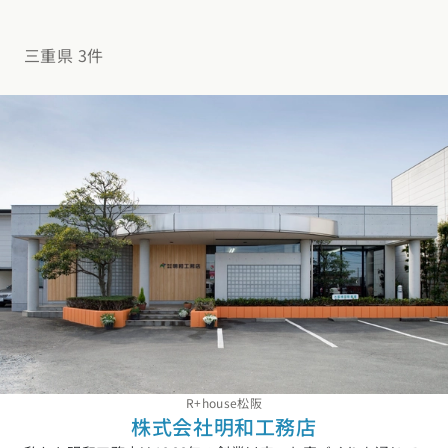
デザイン
施工事例一覧
【特集】平屋の注文住宅
関東エリア
三重県 3件
家づくりの流れ
平屋
動画で学ぶ注文住宅
東京都
神奈川県
埼玉県
千葉県
茨城県
栃木県
群馬県
選べる仕様
2階建て
動画で学ぶ注文住宅
家づくりコラム
甲信越・北陸エリア
コストパフォーマンス
狭小住宅
家づくりのお勉強
家づくりコラム一覧
新潟県
富山県
石川県
福井県
山梨県
長野県
エリア別注文住宅
アフターサポート
二世帯住宅
北海道・東北エリア
デザイン
注文住宅の基礎知識
東海エリア
建築家
北海道
青森県
岩手県
宮城県
秋田県
山形県
福島県
フォトギャラリー
ルームツアー
愛知県
岐阜県
静岡県
三重県
設備・性能
チェックポイントがわかる！
オーナー様の声
家づくり３つのお役立ちツール
(評価・口コミ)
関東エリア
お金と住まい
関西エリア
東京都
神奈川県
埼玉県
千葉県
茨城県
栃木県
群馬県
設計した建築家の想い
大阪府
兵庫県
京都府
滋賀県
奈良県
和歌山県
周辺環境
R+houseの間取り
甲信越・北陸エリア
間取りのヒント
中国エリア
R+house松阪
新潟県
富山県
石川県
福井県
山梨県
長野県
株式会社明和工務店
広島県
岡山県
鳥取県
島根県
山口県
施工事例