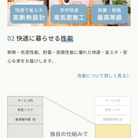
福島県 (4)
関東エリア
東京都 (12)
神奈川県 (7)
埼玉県 (19)
千葉県 (16)
茨城県 (7)
栃木県 (2)
群馬県 (7)
02
快適に暮らせる
性能
甲信越・北陸エリア
断熱・気密性能、耐震・耐風性能に優れた快適・省エネ・安
新潟県 (12)
富山県 (6)
石川県 (0)
福井県 (0)
山梨県 (8)
心な家をお届けします。
長野県 (10)
東海エリア
性能について詳しく見る
愛知県 (28)
岐阜県 (24)
静岡県 (24)
三重県 (5)
関西エリア
大阪府 (19)
兵庫県 (36)
京都府 (6)
滋賀県 (0)
奈良県 (6)
和歌山県 (5)
中国エリア
広島県 (14)
岡山県 (8)
鳥取県 (12)
島根県 (12)
山口県 (5)