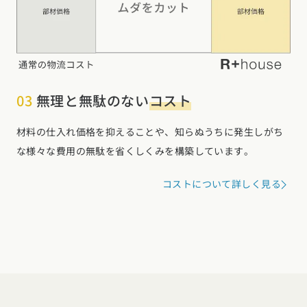
四国エリア
香川県 (1)
徳島県 (9)
愛媛県 (1)
高知県 (4)
九州・沖縄エリア
福岡県 (13)
佐賀県 (2)
長崎県 (2)
熊本県 (8)
大分県 (17)
宮崎県 (3)
鹿児島県 (8)
沖縄県 (3)
03
無理と無駄のない
コスト
材料の仕入れ価格を抑えることや、知らぬうちに発生しがち
な様々な費用の無駄を省くしくみを構築しています。
コストについて詳しく見る