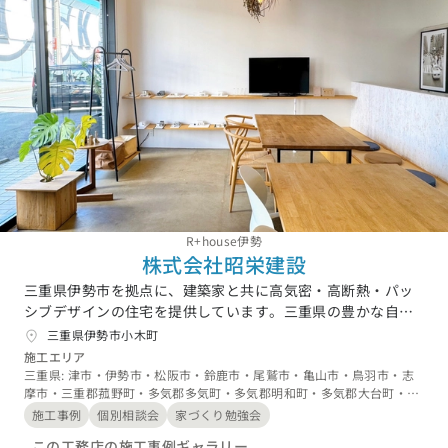
R+house伊勢
株式会社昭栄建設
三重県伊勢市を拠点に、建築家と共に高気密・高断熱・パッ
シブデザインの住宅を提供しています。三重県の豊かな自然
環境に活用した、省エネルギーで快適な住まいをお客様にご
三重県伊勢市小木町
提供しています。地域に根付いた設計と施工で、お客様のラ
施工エリア
イフスタイルに合わせた住宅を実現します。品質と快適さに
三重県: 津市・伊勢市・松阪市・鈴鹿市・尾鷲市・亀山市・鳥羽市・志
摩市・三重郡菰野町・多気郡多気町・多気郡明和町・多気郡大台町・度
こだわり、お客様の夢の住まいを実現するお手伝いをいたし
会郡玉城町・度会郡度会町・度会郡大紀町・度会郡南伊勢町・北牟婁郡
ます。
施工事例
個別相談会
家づくり勉強会
紀北町・四日市市
この工務店の施工事例ギャラリー