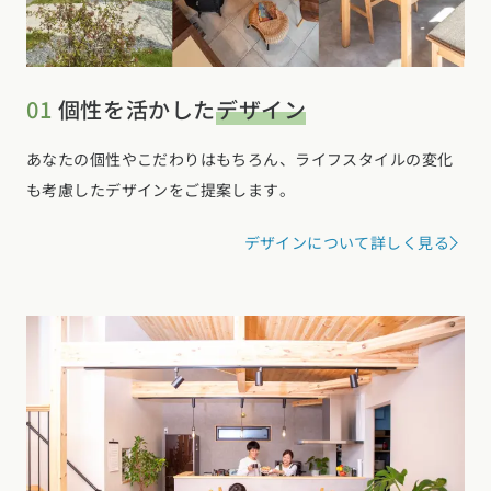
01
個性を活かした
デザイン
あなたの個性やこだわりはもちろん、ライフスタイルの変化
も考慮したデザインをご提案します。
デザインについて詳しく見る
お近くのイベントを探す
選択中のエリア：全国
位置情報を元に
現在地から探す
北海道・東北エリア
北海道 (3)
青森県 (2)
岩手県 (1)
宮城県 (0)
秋田県 (5)
山形県 (8)