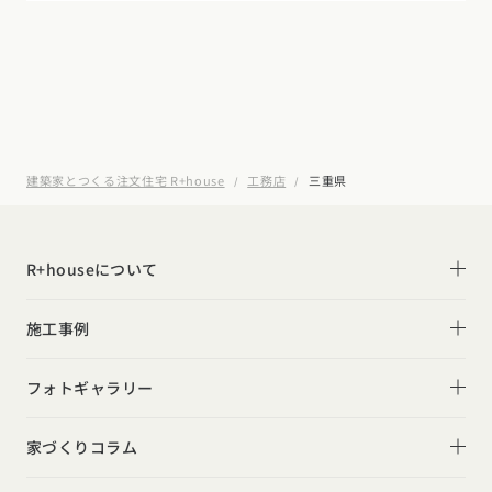
建築家とつくる注文住宅 R+house
工務店
三重県
R+houseについて
R+houseについて
施工事例
性能
施工事例一覧
フォトギャラリー
デザイン
平屋
フォトギャラリー
家づくりコラム
家づくりの流れ
2階建て
リビング