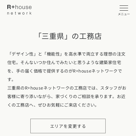
メニュー
「三重県」の工務店
イベント・見学会を探す
カタログ請求する
「デザイン性」と「機能性」を高水準で両立する理想の注文
住宅。そんないつか住んでみたいと思うような建築家住宅
近くの工務店に相談する
を、手の届く価格で提供するのがR+houseネットワークで
す。
三重県のR+houseネットワークの工務店では、スタッフがお
客様に寄り添いながら、家づくりのご相談を承ります。お近
R+houseについて
くの工務店へ、ぜひお気軽にご来店ください。
R+houseについて
全国の工務店を探す
北海道・東北エリア
性能
エリアを変更する
施工事例
北海道
青森県
岩手県
宮城県
秋田県
山形県
福島県