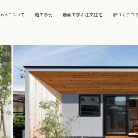
ouseについて
施工事例
動画で学ぶ注文住宅
家づくりコ
イベント・見学
ついて
カタログ請求す
近くの工務店に
県
宮城県
秋田県
山形県
福島県
れ