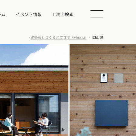
ラム
イベント情報
工務店検索
建築家とつくる注文住宅 R+house
岡山県
会を探す
る
相談する