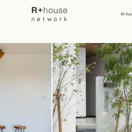
R+h
R+houseについて
R+houseに
全国の工務店を探す
性能
施工事例
北海道・東北エリア
デザイン
北海道
青森県
岩手
家づくりの流
施工事例一覧
【特集】平屋の注文住宅
関東エリア
選べる仕様
平屋