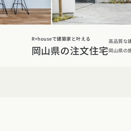
東京都
神奈川県
埼
動画で学ぶ注文住宅
コストパフォ
2階建て
甲信越・北陸エリア
アフターサポ
狭小住宅
動画で学ぶ注
家づくりコラム
新潟県
富山県
石川
建築家
二世帯住宅
家づくりのお
R+houseで建築家と叶える
高品質な建
家づくりコラ
東海エリア
岡山県の注文住宅
エリア別注文住宅
フォトギャラ
デザイン
岡山県の
愛知県
岐阜県
静岡
注文住宅の基
オーナー様の
ルームツアー
北海道・東北エリア
関西エリア
設備・性能
設計した建築
北海道
青森県
岩手
大阪府
兵庫県
京都
お金と住まい
R+houseの
関東エリア
中国エリア
周辺環境
東京都
神奈川県
埼
広島県
岡山県
鳥取
間取りのヒン
甲信越・北陸エリア
四国エリア
施工事例