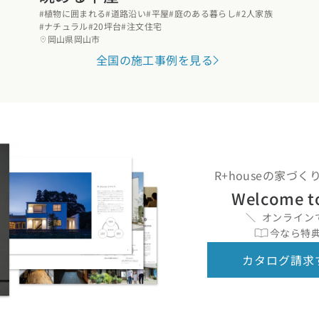
#植物に囲まれる
#道路沿い
#平屋
#庭のある暮らし
#2人家族
県
熊本県
大分県
宮崎県
鹿児島県
沖縄県
#ナチュラル
#20坪台
#注文住宅
岡山県岡山市
全国の施工事例を見る
R+houseの家づ
Welcome t
オンライン
今なら特典
カタログ請求