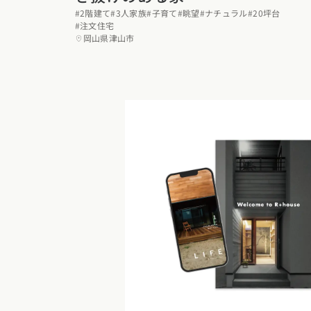
#2階建て
#3人家族
#子育て
#眺望
#ナチュラル
#20坪台
福岡県
佐賀県
長崎
#注文住宅
岡山県津山市