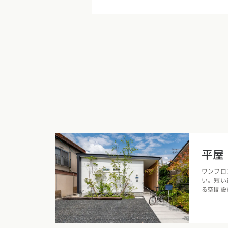
平屋
ワンフロ
い。短い
る空間設