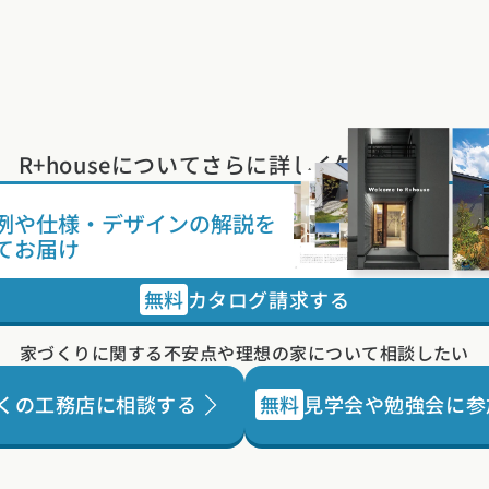
R+houseについて
さらに詳しく知りたい方は
例や
仕様・デザインの解説を
てお届け
無料
カタログ請求する
家づくりに関する不安点や
理想の家について相談したい
くの工務店に相談する
無料
見学会や勉強会に参