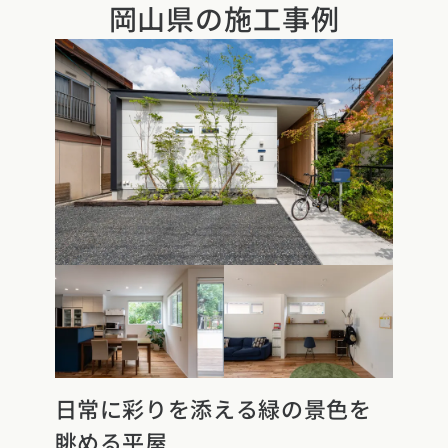
岡山県の施工事例
県
福井県
山梨県
長野県
県
高知県
ント
ント
県
三重県
県
熊本県
大分県
宮崎県
鹿児島県
沖縄県
ー
テスト
府
滋賀県
奈良県
和歌山県
県
島根県
山口県
県
高知県
日常に彩りを添える緑の景色を
眺める平屋