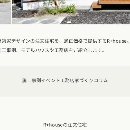
玉県
千葉県
茨城県
栃木県
群馬県
チェッ
ーマンス
家づくり
ート
文住宅
県
福井県
山梨県
長野県
勉強
築家デザインの注文住宅を、適正価格で提供するR+house
ム一覧
リー
施工事例、モデルハウスや工務店をご紹介します。
県
三重県
礎知識
声
(評価・口コミ)
家の想い
県
宮城県
秋田県
山形県
福島県
施工事例
イベント
工務店
家づくりコラム
府
滋賀県
奈良県
和歌山県
間取り
玉県
千葉県
茨城県
栃木県
群馬県
県
島根県
山口県
ト
R+houseの注文住宅