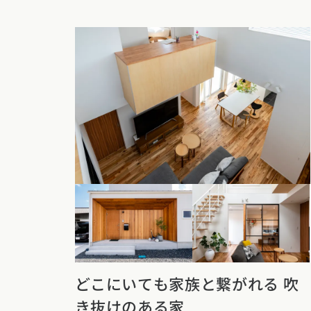
新潟県
富山県
石川
香川県
徳島県
愛媛
スタイルのヒ
東海エリア
九州・沖縄エリア
デザインのヒ
愛知県
岐阜県
静岡
福岡県
佐賀県
長崎
ニュースレタ
関西エリア
デザインコン
大阪府
兵庫県
京都
中国エリア
広島県
岡山県
鳥取
四国エリア
香川県
徳島県
愛媛
どこにいても家族と繋がれる 吹
き抜けのある家
九州・沖縄エリア