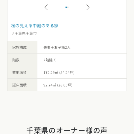
桜の見える中庭のある家
千葉県千葉市
家族構成
夫妻＋お子様2人
階数
2階建て
敷地面積
172.29㎡ (54.24坪)
延床面積
92.74㎡ (28.05坪)
千葉県のオーナー様の声