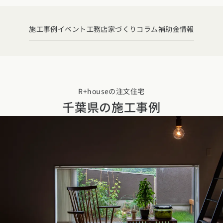
デザイン
施工事例一覧
【特集】平屋の注文住宅
関東エリア
家づくりの流れ
施工事例
イベント
工務店
家づくりコラム
補助金情報
平屋
動画で学ぶ注文住宅
東京都
神奈川県
埼玉県
千葉県
茨城県
栃木県
群馬県
選べる仕様
2階建て
動画で学ぶ注文住宅
家づくりコラム
甲信越・北陸エリア
コストパフォーマンス
狭小住宅
家づくりのお勉強
家づくりコラム一覧
新潟県
富山県
石川県
福井県
山梨県
長野県
エリア別注文住宅
R+houseの注文住宅
アフターサポート
二世帯住宅
千葉県の施工事例
北海道・東北エリア
デザイン
注文住宅の基礎知識
東海エリア
建築家
北海道
青森県
岩手県
宮城県
秋田県
山形県
福島県
フォトギャラリー
ルームツアー
愛知県
岐阜県
静岡県
三重県
設備・性能
チェックポイントがわかる！
オーナー様の声
家づくり３つのお役立ちツール
(評価・口コミ)
関東エリア
お金と住まい
関西エリア
東京都
神奈川県
埼玉県
千葉県
茨城県
栃木県
群馬県
設計した建築家の想い
大阪府
兵庫県
京都府
滋賀県
奈良県
和歌山県
周辺環境
R+houseの間取り
甲信越・北陸エリア
間取りのヒント
中国エリア
新潟県
富山県
石川県
福井県
山梨県
長野県
広島県
岡山県
鳥取県
島根県
山口県
施工事例