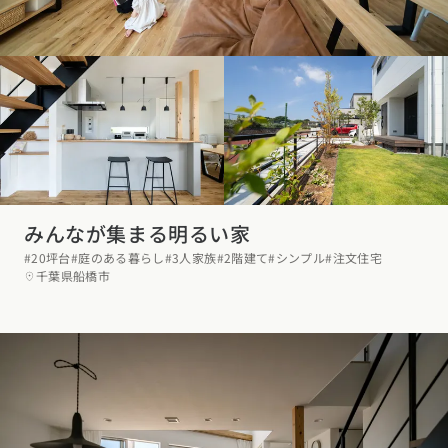
みんなが集まる明るい家
#20坪台
#庭のある暮らし
#3人家族
#2階建て
#シンプル
#注文住宅
千葉県船橋市