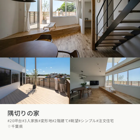
隅切りの家
#20坪台
#3人家族
#変形地
#2階建て
#眺望
#シンプル
#注文住宅
千葉県