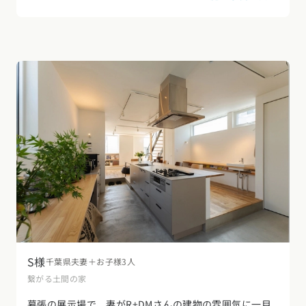
視線の抜けや光の入り方など、計算し尽くされた設計は
建売住宅では実現できなかったと思います。建築家の方
にお願いして本当に良かったです。
S様
千葉県
夫妻＋お子様3人
繋がる土間の家
幕張の展示場で、妻がR+DMさんの建物の雰囲気に一目