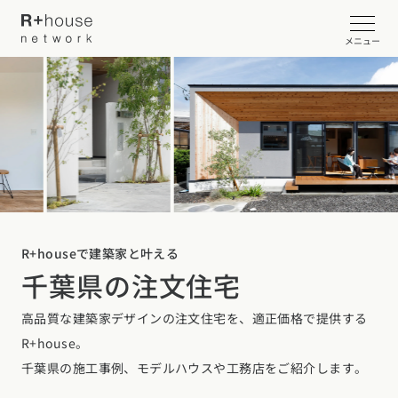
メニュー
イベント・見学会を探す
カタログ請求する
近くの工務店に相談する
R+houseで建築家と叶える
千葉県の注文住宅
R+houseについて
高品質な建築家デザインの注文住宅を、適正価格で提供する
R+houseについて
全国の工務店を探す
R+house。
北海道・東北エリア
性能
千葉県の施工事例、モデルハウスや工務店をご紹介します。
施工事例
北海道
青森県
岩手県
宮城県
秋田県
山形県
福島県