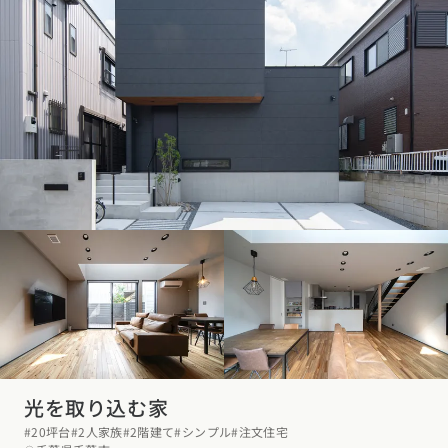
光を取り込む家
#20坪台
#2人家族
#2階建て
#シンプル
#注文住宅