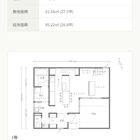
敷地面積
91.58㎡ (27.7坪)
延床面積
95.22㎡ (28.8坪)
1階
2