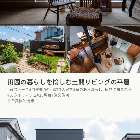
東海エリア
スタイルのヒント
四国エリア
愛知県
岐阜県
静岡県
三重県
香川県
徳島県
愛媛県
高知県
デザインのヒント
関西エリア
九州・沖縄エリア
ニュースレター
大阪府
兵庫県
京都府
滋賀県
奈良県
和歌山県
福岡県
佐賀県
長崎県
熊本県
大分県
宮崎県
鹿児島県
デザインコンテスト
沖縄県
中国エリア
広島県
岡山県
鳥取県
島根県
山口県
田園の暮らしを愉しむ土間リビングの平屋
#薪ストーブ
#自然豊か
#平屋
#3人家族
#庭のある暮らし
#植物に囲まれる
四国エリア
#スタイリッシュ
#30坪台
#注文住宅
千葉県船橋市
香川県
徳島県
愛媛県
高知県
九州・沖縄エリア
福岡県
佐賀県
長崎県
熊本県
大分県
宮崎県
鹿児島県
沖縄県