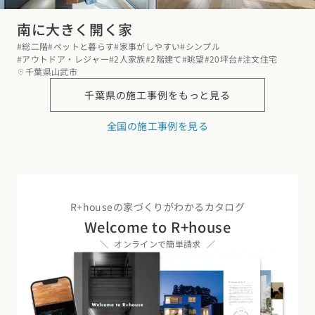
南に大きく開く家
#総二階
#ペットと暮らす
#家事がしやすい
#シンプル
#アウトドア・レジャー
#2人家族
#2階建て
#眺望
#20坪台
#注文住宅
千葉県山武市
千葉県の
施工事例をもっと見る
全国の施工事例を見る
R+houseの家づくりがわかるカタログ
Welcome to R+house
オンラインで簡単請求