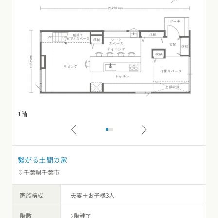
1階
2
繋がる土間の家
千葉県千葉市
家族構成
夫妻＋お子様3人
階数
2階建て