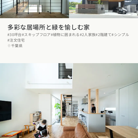
多彩な居場所と緑を愉しむ家
#30坪台
#スキップフロア
#植物に囲まれる
#2人家族
#2階建て
#シンプル
#注文住宅
千葉県