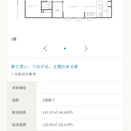
1階
2
寄り添い、つながる。土間のある家
大阪府大東市
家族構成
-
階数
2階建て
敷地面積
147.07㎡ (44.48坪)
延床面積
120.48㎡ (36.43坪)