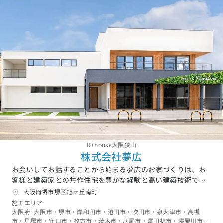
R+house大阪狭山
株式会社夢広
お会いしてお話することから始まる夢広のお家づくりは、お
客様と建築家との共作住宅を豊かな経験と高い建築技術で形
にさせて頂きます。”お家”という箱をつくるのではなく”快適
大阪府堺市堺区旭ヶ丘南町
で豊かな暮らし”をご提案いたします。
施工エリア
大阪府: 大阪市・堺市・岸和田市・池田市・吹田市・泉大津市・高槻
市・貝塚市・守口市・枚方市・茨木市・八尾市・富田林市・寝屋川市・