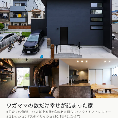
ワガママの数だけ幸せが詰まった家
#子育て
#2階建て
#4人以上家族
#庭のある暮らし
#アウトドア・レジャー
#コレクション
#スタイリッシュ
#30坪台
#注文住宅