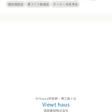
河内長野市・松原市・大東市・和泉市・箕面市・柏原市・羽曳野市・門
個別相談会
家づくり勉強会
オーナー宅見学会
真市・摂津市・高石市・藤井寺市・東大阪市・四條畷市・交野市・大阪
狭山市・泉北郡忠岡町・南河内郡太子町・南河内郡河南町・南河内郡千
早赤阪村、奈良県: 奈良市・大和高田市・大和郡山市・橿原市・生駒
市・香芝市・葛城市・生駒郡平群町・生駒郡三郷町・生駒郡斑鳩町・生
駒郡安堵町・磯城郡川西町・磯城郡三宅町・磯城郡田原本町・北葛城郡
上牧町・北葛城郡王寺町・北葛城郡広陵町・北葛城郡河合町、兵庫県:
神戸市・尼崎市・西宮市・芦屋市・伊丹市・宝塚市・川西市
R+house阿倍野・堺三国ヶ丘
カタログ
請求
イベント
検索
工務店
無料相談
Viewt haus
南部建設株式会社