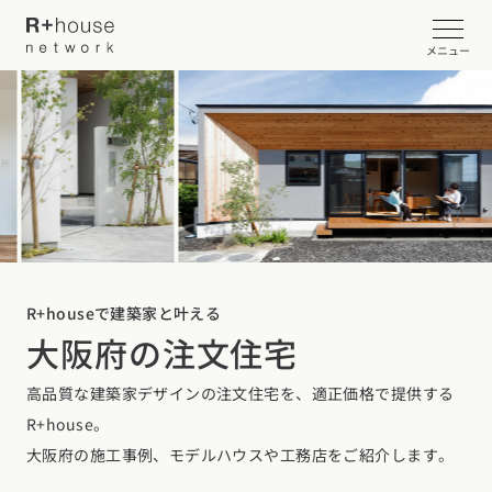
メニュー
イベント・見学会を探す
カタログ請求する
近くの工務店に相談する
R+houseで建築家と叶える
大阪府の注文住宅
R+houseについて
高品質な建築家デザインの注文住宅を、適正価格で提供する
R+houseについて
全国の工務店を探す
R+house。
北海道・東北エリア
性能
大阪府の施工事例、モデルハウスや工務店をご紹介します。
施工事例
北海道
青森県
岩手県
宮城県
秋田県
山形県
福島県