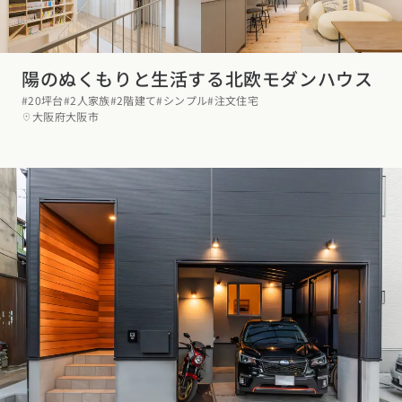
陽のぬくもりと生活する北欧モダンハウス
#20坪台
#2人家族
#2階建て
#シンプル
#注文住宅
大阪府大阪市