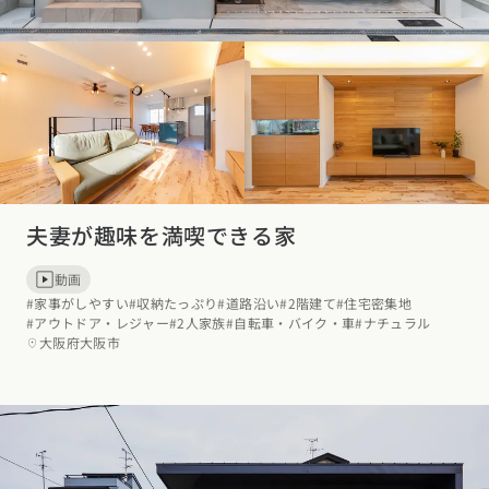
夫妻が趣味を満喫できる家
動画
#家事がしやすい
#収納たっぷり
#道路沿い
#2階建て
#住宅密集地
#アウトドア・レジャー
#2人家族
#自転車・バイク・車
#ナチュラル
大阪府大阪市