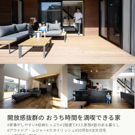
開放感抜群の おうち時間を満喫できる家
#家事がしやすい
#収納たっぷり
#2階建て
#3人家族
#庭のある暮らし
#アウトドア・レジャー
#スタイリッシュ
#30坪台
#注文住宅