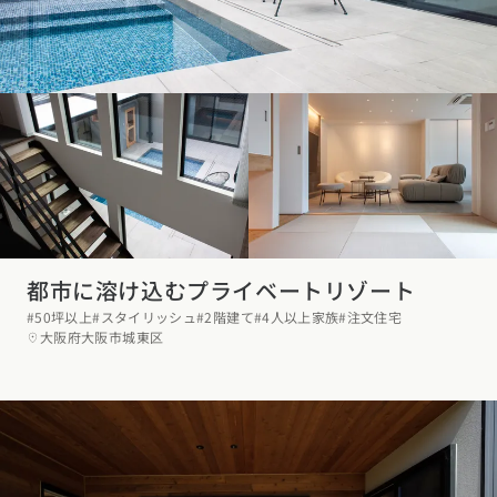
東海エリア
スタイルのヒント
四国エリア
愛知県
岐阜県
静岡県
三重県
香川県
徳島県
愛媛県
高知県
デザインのヒント
関西エリア
九州・沖縄エリア
ニュースレター
大阪府
兵庫県
京都府
滋賀県
奈良県
和歌山県
福岡県
佐賀県
長崎県
熊本県
大分県
宮崎県
鹿児島県
デザインコンテスト
沖縄県
中国エリア
広島県
岡山県
鳥取県
島根県
山口県
都市に溶け込むプライベートリゾート
#50坪以上
#スタイリッシュ
#2階建て
#4人以上家族
#注文住宅
四国エリア
大阪府大阪市城東区
香川県
徳島県
愛媛県
高知県
九州・沖縄エリア
福岡県
佐賀県
長崎県
熊本県
大分県
宮崎県
鹿児島県
沖縄県