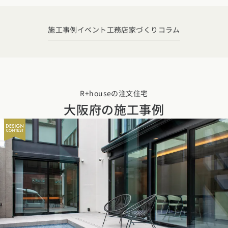
デザイン
施工事例一覧
【特集】平屋の注文住宅
関東エリア
家づくりの流れ
施工事例
イベント
工務店
家づくりコラム
平屋
動画で学ぶ注文住宅
東京都
神奈川県
埼玉県
千葉県
茨城県
栃木県
群馬県
選べる仕様
2階建て
動画で学ぶ注文住宅
家づくりコラム
甲信越・北陸エリア
コストパフォーマンス
狭小住宅
家づくりのお勉強
家づくりコラム一覧
新潟県
富山県
石川県
福井県
山梨県
長野県
エリア別注文住宅
R+houseの注文住宅
アフターサポート
二世帯住宅
大阪府の施工事例
北海道・東北エリア
デザイン
注文住宅の基礎知識
東海エリア
建築家
北海道
青森県
岩手県
宮城県
秋田県
山形県
福島県
フォトギャラリー
ルームツアー
愛知県
岐阜県
静岡県
三重県
設備・性能
チェックポイントがわかる！
オーナー様の声
家づくり３つのお役立ちツール
(評価・口コミ)
関東エリア
お金と住まい
関西エリア
東京都
神奈川県
埼玉県
千葉県
茨城県
栃木県
群馬県
設計した建築家の想い
大阪府
兵庫県
京都府
滋賀県
奈良県
和歌山県
周辺環境
R+houseの間取り
甲信越・北陸エリア
間取りのヒント
中国エリア
新潟県
富山県
石川県
福井県
山梨県
長野県
広島県
岡山県
鳥取県
島根県
山口県
施工事例