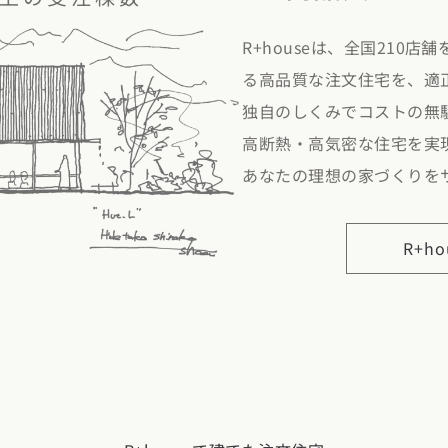
県
福井県
山梨県
長野県
県
高知県
ント
R+houseは、全国210
る高品質な注文住宅を、適
ント
県
三重県
独自のしくみでコストの無
県
熊本県
大分県
宮崎県
鹿児島県
沖縄県
ー
高断熱・高気密な住宅を実
あなたの理想の家づくりを
テスト
府
滋賀県
奈良県
和歌山県
R+h
県
島根県
山口県
県
高知県