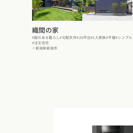
織間の家
#庭のある暮らし
#勾配天井
#20坪台
#2人家族
#平屋
#シンプル
#注文住宅
新潟県新潟市