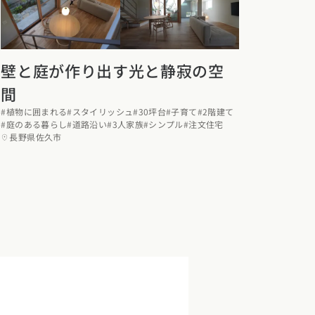
壁と庭が作り出す光と静寂の空
間
#植物に囲まれる
#スタイリッシュ
#30坪台
#子育て
#2階建て
#庭のある暮らし
#道路沿い
#3人家族
#シンプル
#注文住宅
長野県佐久市