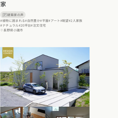
家
建築家の声
#植物に囲まれる
#自然豊か
#平屋
#アート
#眺望
#2人家族
#ナチュラル
#20坪台
#注文住宅
長野県小諸市