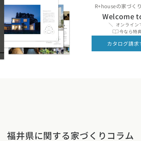
R+houseの家づ
Welcome t
オンライン
今なら特典
カタログ請求
福井県に関する
家づくりコラム