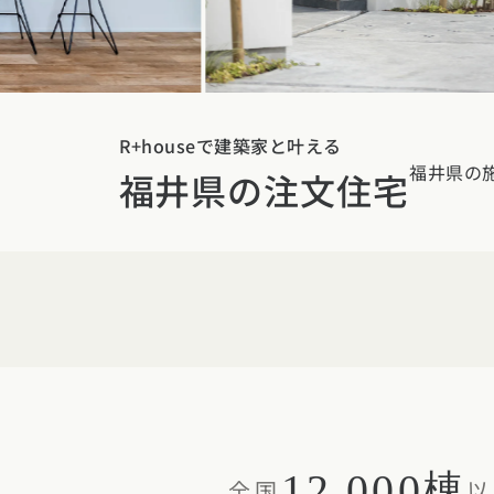
東京都
神奈川県
埼
動画で学ぶ注文住宅
コストパフォ
2階建て
甲信越・北陸エリア
アフターサポ
狭小住宅
動画で学ぶ注
家づくりコラム
新潟県
富山県
石川
建築家
二世帯住宅
家づくりのお
R+houseで建築家と叶える
家づくりコラ
東海エリア
福井県の
福井県の注文住宅
エリア別注文住宅
フォトギャラ
デザイン
愛知県
岐阜県
静岡
注文住宅の基
オーナー様の
ルームツアー
北海道・東北エリア
関西エリア
設備・性能
設計した建築
北海道
青森県
岩手
大阪府
兵庫県
京都
お金と住まい
R+houseの
関東エリア
中国エリア
周辺環境
東京都
神奈川県
埼
広島県
岡山県
鳥取
間取りのヒン
甲信越・北陸エリア
四国エリア
12,000
棟
施工事例
全国
以