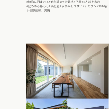
#植物に囲まれる
#自然豊か
#避暑地
#平屋
#4人以上家族
#庭のある暮らし
#高低差
#家事がしやすい
#和モダン
#30坪台
長野県軽井沢町