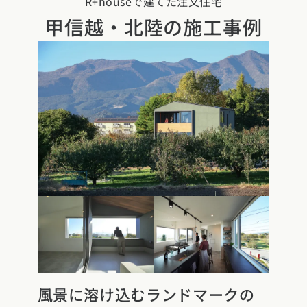
R+houseで建てた注文住宅
県
熊本県
大分県
宮崎県
鹿児島県
沖縄県
甲信越・北陸の施工事例
風景に溶け込むランドマークの