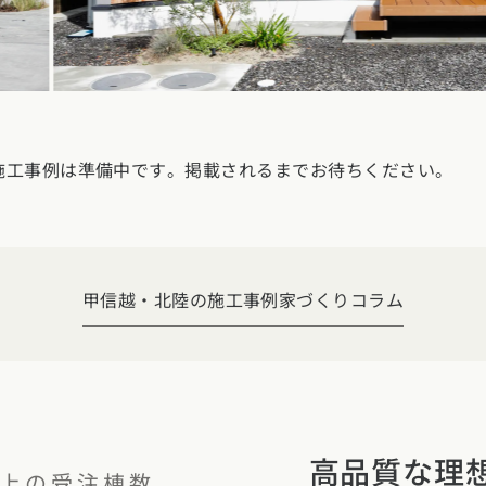
玉県
千葉県
茨城県
栃木県
群馬県
チェッ
ーマンス
家づくり
ート
文住宅
県
福井県
山梨県
長野県
勉強
ム一覧
施工事例は準備中です。掲載されるまでお待ちください。
リー
県
三重県
礎知識
声
(評価・口コミ)
家の想い
県
宮城県
秋田県
山形県
福島県
甲信越・北陸の施工事例
家づくりコラム
府
滋賀県
奈良県
和歌山県
間取り
玉県
千葉県
茨城県
栃木県
群馬県
県
島根県
山口県
ト
高品質な理
上の受注棟数