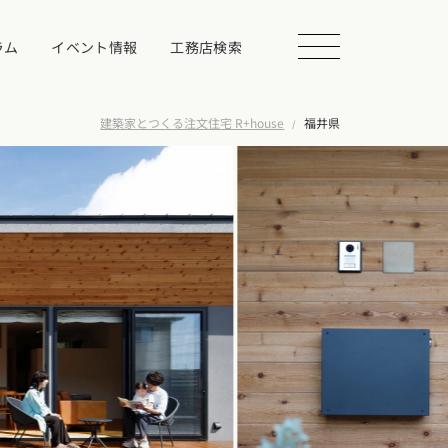
ラム
イベント情報
工務店検索
建築家とつくる注文住宅 R+house
福井県
会を探す
る
相談する