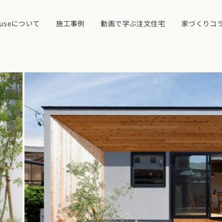
ouseについて
施工事例
動画で学ぶ注文住宅
家づくりコ
イベント・見学
ついて
カタログ請求す
近くの工務店に
県
宮城県
秋田県
山形県
福島県
れ