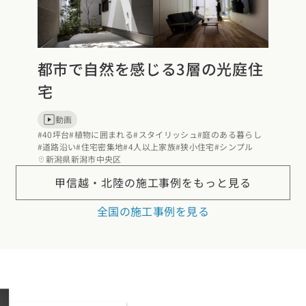
都市で自然を感じる3層の光庭住
宅
動画
#40坪台
#植物に囲まれる
#スタイリッシュ
#庭のある暮らし
#道路沿い
#住宅密集地
#4人以上家族
#狭小住宅
#シンプル
新潟県新潟市中央区
甲信越・北陸の
施工事例をもっと見る
全国の施工事例を見る