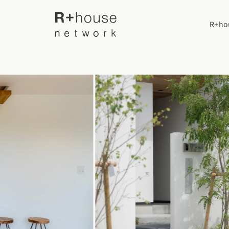
R+h
R+houseについて
R+houseに
全国の工務店を探す
性能
施工事例
北海道・東北エリア
デザイン
北海道
青森県
岩手
家づくりの流
施工事例一覧
【特集】平屋の注文住宅
関東エリア
選べる仕様
平屋