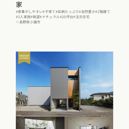
家
#家事がしやすい
#子育て
#収納たっぷり
#自然豊か
#2階建て
#3人家族
#眺望
#ナチュラル
#20坪台
#注文住宅
長野県小諸市