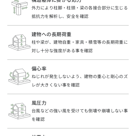
外力により柱脚・柱頭・梁の各接合部分に生じる
お近くのイベントを探す
抵抗力を解析し、安全を確認
選択中のエリア：全国
建物への長期荷重
柱や梁が、建物自重・家具・積雪等の長期荷重に
位置情報を元に
対し十分な強度がある事を確認
現在地から探す
北海道・東北エリア
偏心率
ねじれが発生しないよう、建物の重心と剛心のズ
北海道 (3)
青森県 (2)
岩手県 (1)
宮城県 (0)
秋田県 (5)
山形県 (8)
レが大きくない事を確認
福島県 (4)
関東エリア
風圧力
東京都 (14)
神奈川県 (7)
埼玉県 (19)
千葉県 (16)
茨城県 (7)
台風などの強い風を受けても倒壊や崩壊しない事
栃木県 (2)
群馬県 (7)
を確認
甲信越・北陸エリア
新潟県 (12)
富山県 (6)
石川県 (0)
福井県 (0)
山梨県 (8)