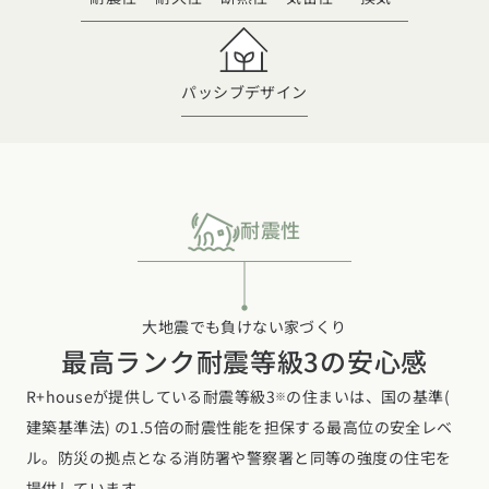
東海エリア
スタイルのヒント
四国エリア
愛知県
岐阜県
静岡県
三重県
香川県
徳島県
愛媛県
高知県
パッシブデザイン
デザインのヒント
関西エリア
九州・沖縄エリア
ニュースレター
大阪府
兵庫県
京都府
滋賀県
奈良県
和歌山県
福岡県
佐賀県
長崎県
熊本県
大分県
宮崎県
鹿児島県
デザインコンテスト
沖縄県
中国エリア
耐震性
広島県
岡山県
鳥取県
島根県
山口県
四国エリア
大地震でも負けない家づくり
最高ランク耐震等級3の安心感
香川県
徳島県
愛媛県
高知県
R+houseが提供している耐震等級3
の住まいは、国の基準(
※
九州・沖縄エリア
建築基準法) の1.5倍の耐震性能を担保する最高位の安全レベ
福岡県
佐賀県
長崎県
熊本県
大分県
宮崎県
鹿児島県
ル。防災の拠点となる消防署や警察署と同等の強度の住宅を
沖縄県
提供しています。