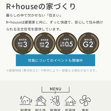
デザイン
R+houseの家づくり
施工事例一覧
【特集】平屋の注文住宅
関東エリア
家づくりの流れ
暮らしの中で欠かせない「住まい」
平屋
動画で学ぶ注文住宅
東京都
神奈川県
埼玉県
千葉県
茨城県
栃木県
群馬県
R+houseは建築家と共に、ずっと快適で、安心して住み続け
選べる仕様
2階建て
られる注文住宅を提供しています。
動画で学ぶ注文住宅
家づくりコラム
甲信越・北陸エリア
コストパフォーマンス
狭小住宅
家づくりのお勉強
家づくりコラム一覧
新潟県
富山県
石川県
福井県
山梨県
長野県
エリア別注文住宅
アフターサポート
二世帯住宅
北海道・東北エリア
デザイン
注文住宅の基礎知識
東海エリア
建築家
北海道
青森県
岩手県
宮城県
秋田県
山形県
福島県
性能についてのイベントも開催中
フォトギャラリー
ルームツアー
愛知県
岐阜県
静岡県
三重県
設備・性能
チェックポイントがわかる！
※建築地域 (寒冷地など) や物件により一部異なる場合があります。
オーナー様の声
家づくり３つのお役立ちツール
(評価・口コミ)
関東エリア
お金と住まい
関西エリア
東京都
神奈川県
埼玉県
千葉県
茨城県
栃木県
群馬県
設計した建築家の想い
大阪府
兵庫県
京都府
滋賀県
奈良県
和歌山県
周辺環境
R+houseの間取り
甲信越・北陸エリア
間取りのヒント
中国エリア
新潟県
富山県
石川県
福井県
山梨県
長野県
広島県
岡山県
鳥取県
島根県
山口県
施工事例
耐震性
耐久性
断熱性
気密性
換気