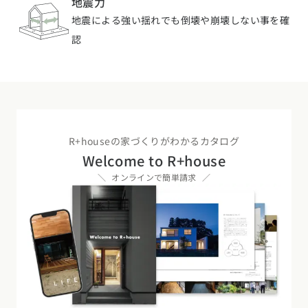
地震力
長野県 (11)
地震による強い揺れでも倒壊や崩壊しない事を確
東海エリア
認
愛知県 (28)
岐阜県 (24)
静岡県 (25)
三重県 (5)
関西エリア
大阪府 (19)
兵庫県 (36)
京都府 (6)
滋賀県 (0)
奈良県 (6)
和歌山県 (5)
中国エリア
R+houseの家づくりがわかるカタログ
Welcome to R+house
広島県 (14)
岡山県 (8)
鳥取県 (13)
島根県 (12)
山口県 (5)
オンラインで簡単請求
四国エリア
香川県 (1)
徳島県 (10)
愛媛県 (1)
高知県 (4)
九州・沖縄エリア
福岡県 (13)
佐賀県 (2)
長崎県 (2)
熊本県 (8)
大分県 (15)
宮崎県 (3)
鹿児島県 (8)
沖縄県 (3)