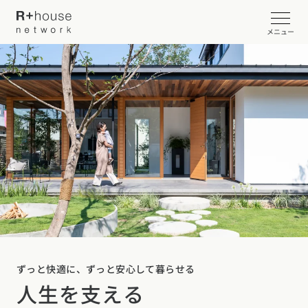
メニュー
イベント・見学会を探す
カタログ請求する
近くの工務店に相談する
R+houseについて
R+houseについて
全国の工務店を探す
ずっと快適に、ずっと安心して暮らせる
北海道・東北エリア
性能
人生を支える
施工事例
北海道
青森県
岩手県
宮城県
秋田県
山形県
福島県