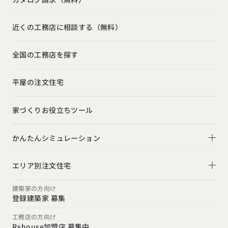
吹き抜け
ルームツアー
アフターサポート
モデルハウス見学会
狭小住宅
玄関
近くの工務店に相談する（無料）
注文住宅の基礎知識
建築家
相談会
シンプル
トイレ
設備・性能
全国の工務店を探す
勉強会
ナチュラル
インテリア・小物
お金と住まい
インダストリアル
平屋の注文住宅
ガレージハウス
周辺環境
インテリア・小物
テラス・デッキ
家づくりお役立ちツール
間取りのヒント
子育て
庭・中庭
施工事例
かんたんシミュレーション
二世帯住宅
土間
スタイルのヒント
住宅ローンは固定金利と変動金利どちらを選ぶ？
オーナー様の声
(評価・口コミ)
エリア別注文住宅
デザインのヒント
家を買うなら、今買うのがいいの？それとも頭金を貯めて
北海道・東北エリア
設計した建築家の想い
建築家の方向け
からがいいの？
登録建築家 募集
ニュースレター
北海道
青森県
岩手県
宮城県
秋田県
山形県
福島県
R+houseの間取り
関東エリア
工務店の方向け
デザインコンテスト
R+house加盟店 募集中