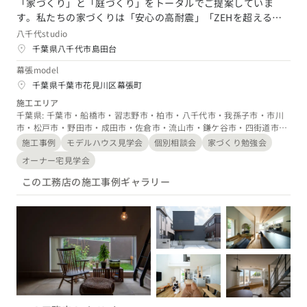
「家づくり」と「庭づくり」をトータルでご提案していま
す。私たちの家づくりは「安心の高耐震」「ZEHを超える高
東海エリア
スタイルのヒント
四国エリア
断熱」「健康に暮らせる高気密」「建築家によるあなただけ
八千代studio
愛知県
岐阜県
静岡県
三重県
の空間設計」を強みとしています。それぞれのご家族のライ
千葉県八千代市島田台
香川県
徳島県
愛媛県
高知県
フスタイルに合わせた空間をデザインし、そこで長く住んで
デザインのヒント
幕張model
いただくために、快適で高性能な住宅を提供します。注文住
関西エリア
千葉県千葉市花見川区幕張町
宅建築、外構工事、リフォームリノベーション工事を請け負
九州・沖縄エリア
ニュースレター
大阪府
兵庫県
京都府
滋賀県
奈良県
和歌山県
っておりますので、住宅関連でのご相談は弊社にお任せくだ
施工エリア
福岡県
佐賀県
長崎県
熊本県
大分県
宮崎県
鹿児島県
千葉県: 千葉市・船橋市・習志野市・柏市・八千代市・我孫子市・市川
さい。皆さまに役立ち出来る幅を広げ、地域の暮らしを作
デザインコンテスト
市・松戸市・野田市・成田市・佐倉市・流山市・鎌ケ谷市・四街道市・
沖縄県
り、守っていけるよう努めてまいります。
印西市・白井市・富里市、茨城県: 常総市・取手市・守谷市・つくばみ
中国エリア
施工事例
モデルハウス見学会
個別相談会
家づくり勉強会
らい市・つくば市・筑西市・坂東市
オーナー宅見学会
広島県
岡山県
鳥取県
島根県
山口県
この工務店の施工事例ギャラリー
四国エリア
香川県
徳島県
愛媛県
高知県
九州・沖縄エリア
福岡県
佐賀県
長崎県
熊本県
大分県
宮崎県
鹿児島県
沖縄県