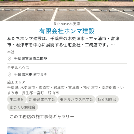
R+house木更津
有限会社ホンマ建設
私たちホンマ建設は、千葉県の木更津市・袖ヶ浦市・富津
市・君津市を中心に展開する住宅会社・工務店です。
「R+house」という注文住宅商品を中心に、建築家ととも
本社
に"心から満足できる家づくり"をモットーに、お客様のご要
千葉県富津市二間塚
望に添いながら理想の家づくりをご提案しています。
モデルハウス
千葉県木更津市貝渕
施工エリア
千葉県: 木更津市・市原市・君津市・富津市・袖ケ浦市・南房総市・い
すみ市・長生郡一宮町・館山市
施工事例
新築完成見学会
モデルハウス見学会
個別相談会
家づくり勉強会
この工務店の施工事例ギャラリー