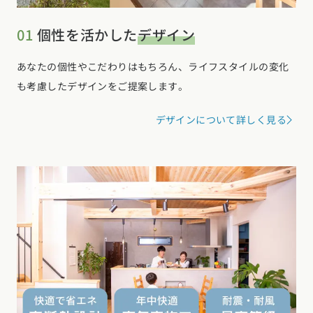
選択中のエリア：全国
01
個性を活かした
デザイン
位置情報を元に
現在地から探す
あなたの個性やこだわりはもちろん、ライフスタイルの変化
も考慮したデザインをご提案します。
北海道・東北エリア
デザインについて詳しく見る
北海道 (3)
青森県 (2)
岩手県 (1)
宮城県 (0)
秋田県 (5)
山形県 (10)
福島県 (4)
関東エリア
東京都 (14)
神奈川県 (7)
埼玉県 (19)
千葉県 (15)
茨城県 (7)
栃木県 (2)
群馬県 (7)
甲信越・北陸エリア
新潟県 (12)
富山県 (6)
石川県 (0)
福井県 (0)
山梨県 (8)
長野県 (10)
東海エリア