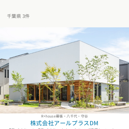
デザイン
施工事例一覧
【特集】平屋の注文住宅
関東エリア
千葉県 3件
家づくりの流れ
平屋
動画で学ぶ注文住宅
東京都
神奈川県
埼玉県
千葉県
茨城県
栃木県
群馬県
選べる仕様
2階建て
動画で学ぶ注文住宅
家づくりコラム
甲信越・北陸エリア
コストパフォーマンス
狭小住宅
家づくりのお勉強
家づくりコラム一覧
新潟県
富山県
石川県
福井県
山梨県
長野県
エリア別注文住宅
アフターサポート
二世帯住宅
北海道・東北エリア
デザイン
注文住宅の基礎知識
東海エリア
建築家
北海道
青森県
岩手県
宮城県
秋田県
山形県
福島県
フォトギャラリー
ルームツアー
愛知県
岐阜県
静岡県
三重県
設備・性能
チェックポイントがわかる！
オーナー様の声
家づくり３つのお役立ちツール
(評価・口コミ)
関東エリア
お金と住まい
関西エリア
東京都
神奈川県
埼玉県
千葉県
茨城県
栃木県
群馬県
設計した建築家の想い
大阪府
兵庫県
京都府
滋賀県
奈良県
和歌山県
周辺環境
R+houseの間取り
甲信越・北陸エリア
間取りのヒント
中国エリア
R+house幕張・八千代・守谷
新潟県
富山県
石川県
福井県
山梨県
長野県
株式会社アールプラスDM
広島県
岡山県
鳥取県
島根県
山口県
施工事例