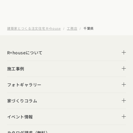
建築家とつくる注文住宅 R+house
工務店
千葉県
R+houseについて
R+houseについて
施工事例
性能
施工事例一覧
フォトギャラリー
デザイン
平屋
フォトギャラリー
家づくりコラム
家づくりの流れ
2階建て
リビング
家づくりコラム一覧
選べる仕様
イベント情報
スキップフロア
キッチン
動画で学ぶ注文住宅
コストパフォーマンス
イベント情報一覧
勾配天井
カタログ請求（無料）