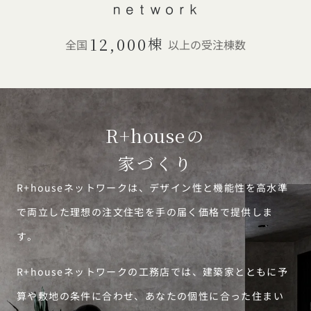
12,000
棟
全国
以上の受注棟数
R+house
の
家づくり
R+houseネットワークは、デザイン性と機能性を高水準
で両立した理想の注文住宅を手の届く価格で提供しま
す。
R+houseネットワークの工務店では、建築家とともに予
算や敷地の条件に合わせ、あなたの個性に合った住まい