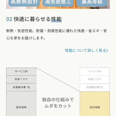
愛知県 (28)
岐阜県 (23)
静岡県 (25)
三重県 (5)
関西エリア
02
快適に暮らせる
性能
大阪府 (19)
兵庫県 (36)
京都府 (6)
滋賀県 (0)
奈良県 (6)
和歌山県 (5)
断熱・気密性能、耐震・耐風性能に優れた快適・省エネ・安
中国エリア
心な家をお届けします。
広島県 (14)
岡山県 (8)
鳥取県 (13)
島根県 (12)
山口県 (5)
四国エリア
性能について詳しく見る
香川県 (1)
徳島県 (10)
愛媛県 (1)
高知県 (4)
九州・沖縄エリア
福岡県 (13)
佐賀県 (2)
長崎県 (2)
熊本県 (8)
大分県 (15)
宮崎県 (3)
鹿児島県 (8)
沖縄県 (3)