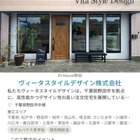
R+house野田
ヴィータスタイルデザイン株式会社
私たちヴィータスタイルデザインは、千葉県野田市を拠点
に、高性能かつデザイン性の高い注文住宅を展開している工
務店です。ひとりとして同じ人がいないように、家も自由な
千葉県野田市中根
発想でそれぞれに個性があっていい。R+house野田の家づく
施工エリア
りは、ひとりひとりの個性を大切に、住む人が心地よく感じ
千葉県: 松戸市・野田市・柏市・流山市、埼玉県: さいたま市・川越市・
川口市・春日部市・上尾市・草加市・越谷市・久喜市・三郷市・蓮田
る家をつくります。高気密・高断熱といった性能はもちろ
市・幸手市・吉川市・白岡市・南埼玉郡宮代町・北葛飾郡杉戸町・北葛
ん、生活動線やデザインまでこだわりぬいた家は、日々の生
モデルハウス見学会
個別相談会
飾郡松伏町、茨城県: 古河市・坂東市・猿島郡五霞町・猿島郡境町
活を豊かに、家族を優しく包みます。
この工務店のイベント