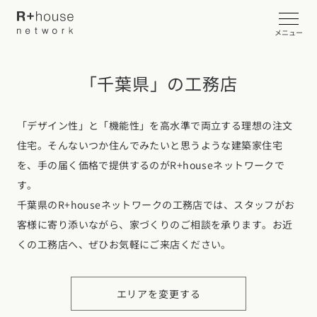
メニュー
「千葉県」の工務店
イベント・見学会を探す
カタログ請求する
「デザイン性」と「機能性」を高水準で両立する理想の注文
住宅。そんないつか住んでみたいと思うような建築家住宅
近くの工務店に相談する
を、手の届く価格で提供するのがR+houseネットワークで
す。
千葉県のR+houseネットワークの工務店では、スタッフがお
客様に寄り添いながら、家づくりのご相談を承ります。お近
R+houseについて
くの工務店へ、ぜひお気軽にご来店ください。
R+houseについて
全国の工務店を探す
北海道・東北エリア
性能
エリアを変更する
施工事例
北海道
青森県
岩手県
宮城県
秋田県
山形県
福島県