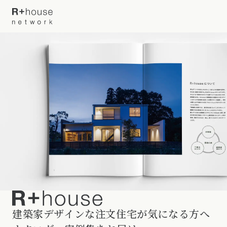
イベント・見学会を探す
カタログ請求する
近くの工務店に相談する
R+houseについて
R+houseについて
全国の工務店を探す
北海道・東北エリア
性能
建築家デザインな注文住宅が気になる方へ
施工事例
北海道
青森県
岩手県
宮城県
秋田県
山形県
福島県