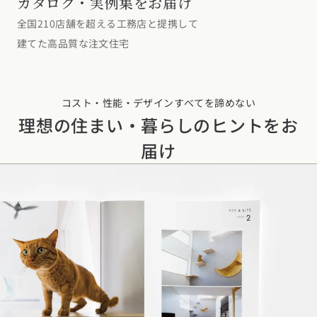
カタログ・実例集をお届け
デザイン
施工事例一覧
【特集】平屋の注文住宅
全国210店舗を超える工務店と提携して
関東エリア
家づくりの流れ
建てた高品質な注文住宅
平屋
動画で学ぶ注文住宅
東京都
神奈川県
埼玉県
千葉県
茨城県
栃木県
群馬県
選べる仕様
2階建て
動画で学ぶ注文住宅
家づくりコラム
甲信越・北陸エリア
コスト・性能・デザインすべてを諦めない
コストパフォーマンス
狭小住宅
家づくりのお勉強
家づくりコラム一覧
新潟県
富山県
石川県
福井県
山梨県
長野県
理想の住まい・暮らしのヒントをお
エリア別注文住宅
アフターサポート
二世帯住宅
届け
北海道・東北エリア
デザイン
注文住宅の基礎知識
東海エリア
建築家
北海道
青森県
岩手県
宮城県
秋田県
山形県
福島県
フォトギャラリー
ルームツアー
愛知県
岐阜県
静岡県
三重県
設備・性能
チェックポイントがわかる！
オーナー様の声
家づくり３つのお役立ちツール
(評価・口コミ)
関東エリア
お金と住まい
関西エリア
東京都
神奈川県
埼玉県
千葉県
茨城県
栃木県
群馬県
設計した建築家の想い
大阪府
兵庫県
京都府
滋賀県
奈良県
和歌山県
周辺環境
R+houseの間取り
甲信越・北陸エリア
間取りのヒント
中国エリア
新潟県
富山県
石川県
福井県
山梨県
長野県
広島県
岡山県
鳥取県
島根県
山口県
施工事例