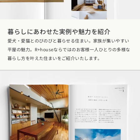
東海エリア
スタイルのヒント
四国エリア
愛知県
岐阜県
静岡県
三重県
香川県
徳島県
愛媛県
高知県
デザインのヒント
暮らしにあわせた実例や魅力を紹介
関西エリア
愛犬・愛猫とのびのびと暮らせる住まい。家族が集いやすい
九州・沖縄エリア
ニュースレター
大阪府
兵庫県
京都府
滋賀県
奈良県
和歌山県
平屋の魅力。R+houseならではのお客様一人ひとりの多様な
福岡県
佐賀県
長崎県
熊本県
大分県
宮崎県
鹿児島県
デザインコンテスト
暮らし方を叶えた住まいをご紹介いたします。
沖縄県
中国エリア
広島県
岡山県
鳥取県
島根県
山口県
四国エリア
香川県
徳島県
愛媛県
高知県
九州・沖縄エリア
福岡県
佐賀県
長崎県
熊本県
大分県
宮崎県
鹿児島県
沖縄県