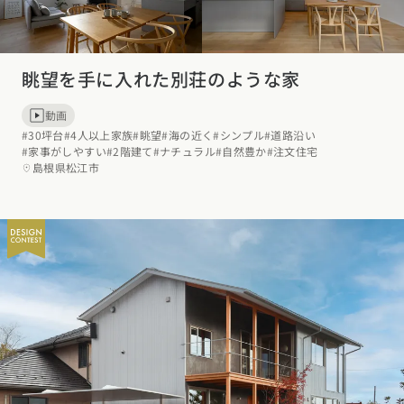
眺望を手に入れた別荘のような家
動画
#30坪台
#4人以上家族
#眺望
#海の近く
#シンプル
#道路沿い
#家事がしやすい
#2階建て
#ナチュラル
#自然豊か
#注文住宅
島根県松江市