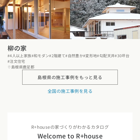
柳の家
#4人以上家族
#和モダン
#2階建て
#自然豊か
#変形地
#勾配天井
#30坪台
#注文住宅
島根県鹿足郡
島根県の
施工事例をもっと見る
全国の施工事例を見る
R+houseの家づくりがわかるカタログ
Welcome to R+house