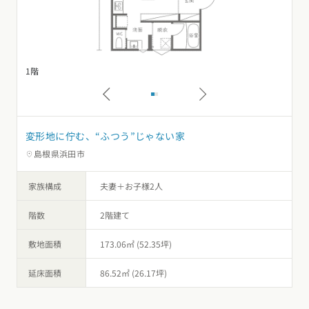
1階
2
変形地に佇む、“ふつう”じゃない家
島根県浜田市
家族構成
夫妻＋お子様2人
階数
2階建て
敷地面積
173.06㎡ (52.35坪)
延床面積
86.52㎡ (26.17坪)