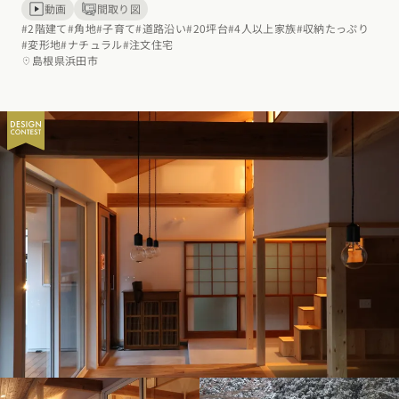
動画
間取り図
#2階建て
#角地
#子育て
#道路沿い
#20坪台
#4人以上家族
#収納たっぷり
#変形地
#ナチュラル
#注文住宅
島根県浜田市