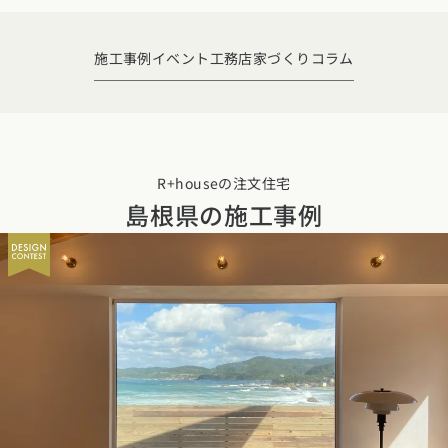
デザイン
施工事例一覧
【特集】平屋の注文住宅
関東エリア
家づくりの流れ
施工事例
イベント
工務店
家づくりコラム
平屋
動画で学ぶ注文住宅
東京都
神奈川県
埼玉県
千葉県
茨城県
栃木県
群馬県
選べる仕様
2階建て
動画で学ぶ注文住宅
家づくりコラム
甲信越・北陸エリア
コストパフォーマンス
狭小住宅
家づくりのお勉強
家づくりコラム一覧
新潟県
富山県
石川県
福井県
山梨県
長野県
エリア別注文住宅
R+houseの注文住宅
アフターサポート
二世帯住宅
島根県の施工事例
北海道・東北エリア
デザイン
注文住宅の基礎知識
東海エリア
建築家
北海道
青森県
岩手県
宮城県
秋田県
山形県
福島県
フォトギャラリー
ルームツアー
愛知県
岐阜県
静岡県
三重県
設備・性能
チェックポイントがわかる！
オーナー様の声
家づくり３つのお役立ちツール
(評価・口コミ)
関東エリア
お金と住まい
関西エリア
東京都
神奈川県
埼玉県
千葉県
茨城県
栃木県
群馬県
設計した建築家の想い
大阪府
兵庫県
京都府
滋賀県
奈良県
和歌山県
周辺環境
R+houseの間取り
甲信越・北陸エリア
間取りのヒント
中国エリア
新潟県
富山県
石川県
福井県
山梨県
長野県
広島県
岡山県
鳥取県
島根県
山口県
施工事例