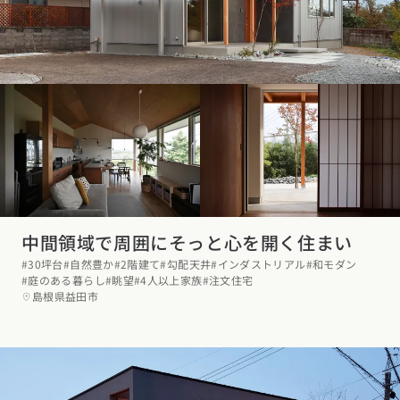
中間領域で周囲にそっと心を開く住まい
#30坪台
#自然豊か
#2階建て
#勾配天井
#インダストリアル
#和モダン
#庭のある暮らし
#眺望
#4人以上家族
#注文住宅
島根県益田市