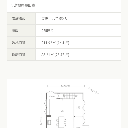
島根県益田市
家族構成
夫妻＋お子様2人
階数
2階建て
敷地面積
211.92㎡ (64.1坪)
延床面積
85.21㎡ (25.76坪)