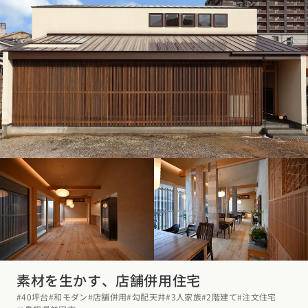
素材を生かす、店舗併用住宅
#40坪台
#和モダン
#店舗併用
#勾配天井
#3人家族
#2階建て
#注文住宅