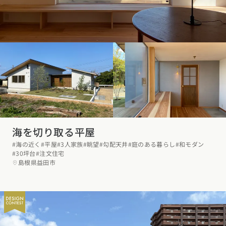
東海エリア
スタイルのヒント
四国エリア
愛知県
岐阜県
静岡県
三重県
香川県
徳島県
愛媛県
高知県
デザインのヒント
関西エリア
九州・沖縄エリア
ニュースレター
大阪府
兵庫県
京都府
滋賀県
奈良県
和歌山県
福岡県
佐賀県
長崎県
熊本県
大分県
宮崎県
鹿児島県
デザインコンテスト
沖縄県
中国エリア
広島県
岡山県
鳥取県
島根県
山口県
海を切り取る平屋
#海の近く
#平屋
#3人家族
#眺望
#勾配天井
#庭のある暮らし
#和モダン
四国エリア
#30坪台
#注文住宅
島根県益田市
香川県
徳島県
愛媛県
高知県
九州・沖縄エリア
福岡県
佐賀県
長崎県
熊本県
大分県
宮崎県
鹿児島県
沖縄県