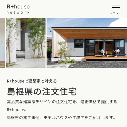
メニュー
イベント・見学会を探す
カタログ請求する
近くの工務店に相談する
R+houseで建築家と叶える
島根県の注文住宅
R+houseについて
高品質な建築家デザインの注文住宅を、適正価格で提供する
R+houseについて
全国の工務店を探す
R+house。
北海道・東北エリア
性能
島根県の施工事例、モデルハウスや工務店をご紹介します。
施工事例
北海道
青森県
岩手県
宮城県
秋田県
山形県
福島県