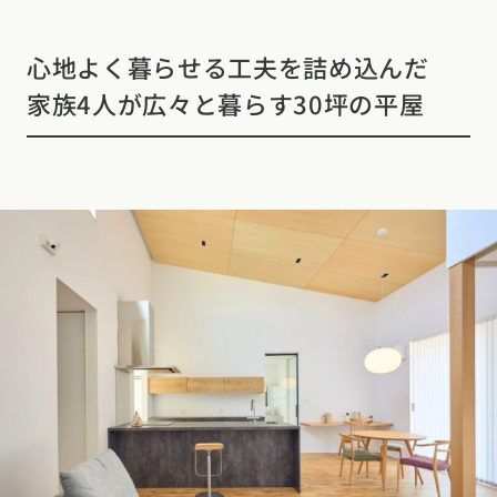
東海エリア
スタイルのヒント
四国エリア
心地よく暮らせる工夫を詰め込んだ
愛知県
岐阜県
静岡県
三重県
香川県
徳島県
愛媛県
高知県
家族4人が広々と暮らす30坪の平屋
デザインのヒント
関西エリア
九州・沖縄エリア
ニュースレター
大阪府
兵庫県
京都府
滋賀県
奈良県
和歌山県
福岡県
佐賀県
長崎県
熊本県
大分県
宮崎県
鹿児島県
デザインコンテスト
沖縄県
中国エリア
広島県
岡山県
鳥取県
島根県
山口県
四国エリア
香川県
徳島県
愛媛県
高知県
九州・沖縄エリア
福岡県
佐賀県
長崎県
熊本県
大分県
宮崎県
鹿児島県
沖縄県