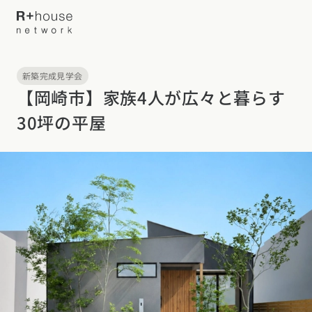
新築完成見学会
イベント・見学会を探す
【岡崎市】家族4人が広々と暮らす
30坪の平屋
カタログ請求する
近くの工務店に相談する
R+houseについて
R+houseについて
全国の工務店を探す
北海道・東北エリア
性能
施工事例
北海道
青森県
岩手県
宮城県
秋田県
山形県
福島県