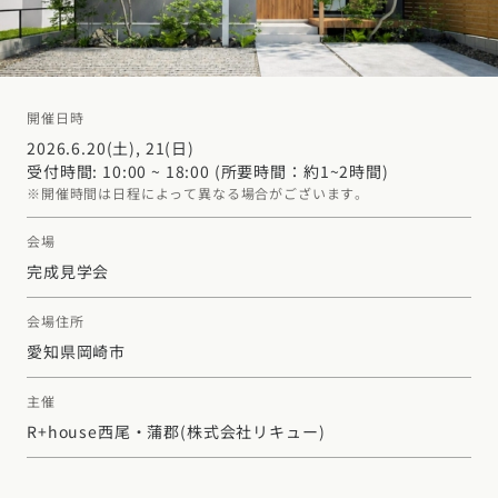
デザイン
施工事例一覧
【特集】平屋の注文住宅
関東エリア
家づくりの流れ
平屋
動画で学ぶ注文住宅
東京都
神奈川県
埼玉県
千葉県
茨城県
栃木県
群馬県
選べる仕様
開催日時
2階建て
動画で学ぶ注文住宅
家づくりコラム
2026.6.20(土), 21(日)
甲信越・北陸エリア
コストパフォーマンス
受付時間: 10:00 ~ 18:00 (所要時間：約1~2時間)
狭小住宅
家づくりのお勉強
家づくりコラム一覧
新潟県
富山県
石川県
福井県
山梨県
長野県
エリア別注文住宅
※開催時間は日程によって異なる場合がございます。
アフターサポート
二世帯住宅
北海道・東北エリア
デザイン
注文住宅の基礎知識
会場
東海エリア
建築家
北海道
青森県
岩手県
宮城県
秋田県
山形県
福島県
完成見学会
フォトギャラリー
ルームツアー
愛知県
岐阜県
静岡県
三重県
設備・性能
チェックポイントがわかる！
会場住所
オーナー様の声
家づくり３つのお役立ちツール
(評価・口コミ)
関東エリア
お金と住まい
関西エリア
愛知県岡崎市
東京都
神奈川県
埼玉県
千葉県
茨城県
栃木県
群馬県
設計した建築家の想い
大阪府
兵庫県
京都府
滋賀県
奈良県
和歌山県
周辺環境
主催
R+houseの間取り
甲信越・北陸エリア
R+house西尾・蒲郡
(株式会社リキュー)
間取りのヒント
中国エリア
新潟県
富山県
石川県
福井県
山梨県
長野県
広島県
岡山県
鳥取県
島根県
山口県
施工事例