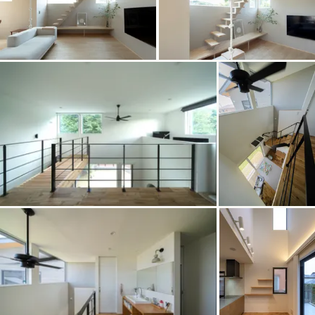
東海エリア
スタイルのヒント
四国エリア
愛知県
岐阜県
静岡県
三重県
香川県
徳島県
愛媛県
高知県
デザインのヒント
関西エリア
九州・沖縄エリア
ニュースレター
大阪府
兵庫県
京都府
滋賀県
奈良県
和歌山県
福岡県
佐賀県
長崎県
熊本県
大分県
宮崎県
鹿児島県
デザインコンテスト
沖縄県
中国エリア
広島県
岡山県
鳥取県
島根県
山口県
四国エリア
香川県
徳島県
愛媛県
高知県
九州・沖縄エリア
福岡県
佐賀県
長崎県
熊本県
大分県
宮崎県
鹿児島県
沖縄県