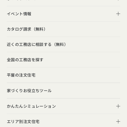
家づくりの流れ
2階建て
リビング
家づくりコラム一覧
選べる仕様
イベント情報
スキップフロア
キッチン
動画で学ぶ注文住宅
コストパフォーマンス
イベント情報一覧
勾配天井
カタログ請求（無料）
吹き抜け
ルームツアー
アフターサポート
モデルハウス見学会
狭小住宅
玄関
近くの工務店に相談する（無料）
注文住宅の基礎知識
建築家
相談会
シンプル
トイレ
設備・性能
全国の工務店を探す
勉強会
ナチュラル
インテリア・小物
お金と住まい
インダストリアル
平屋の注文住宅
ガレージハウス
周辺環境
インテリア・小物
テラス・デッキ
家づくりお役立ちツール
間取りのヒント
子育て
庭・中庭
施工事例
かんたんシミュレーション
二世帯住宅
土間
スタイルのヒント
住宅ローンは固定金利と変動金利どちらを選ぶ？
オーナー様の声
(評価・口コミ)
エリア別注文住宅