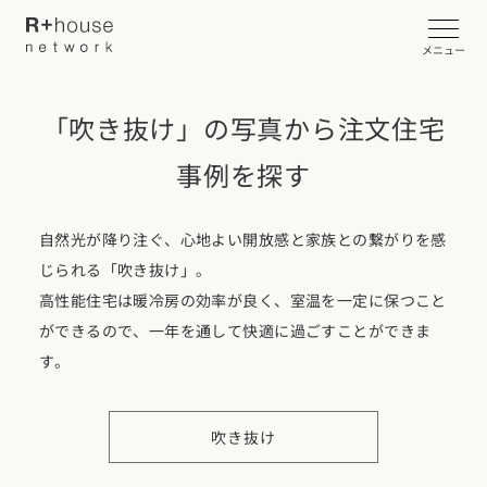
メニュー
場所から探す
「吹き抜け」の写真から注文住宅
イベント・見学会を探す
事例を探す
外観
リビング
ダイニング
カタログ請求する
キッチン
和室・畳スペース
自然光が降り注ぐ、心地よい開放感と家族との繋がりを感
近くの工務店に相談する
じられる「吹き抜け」。
ワークスペース
玄関
洗面所
高性能住宅は暖冷房の効率が良く、室温を一定に保つこと
ができるので、一年を通して快適に過ごすことができま
庭・中庭
テラス・デッキ
土間
R+houseについて
す。
バルコニー
トイレ
ロフト
R+houseについて
全国の工務店を探す
吹き抜け
北海道・東北エリア
ライブラリー
吹き抜け
子供部屋
性能
施工事例
北海道
青森県
岩手県
宮城県
秋田県
山形県
福島県