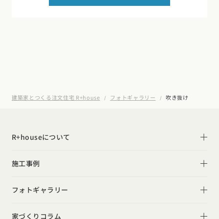
建築家とつくる注文住宅 R+house
フォトギャラリー
吹き抜け
R+houseについて
R+houseについて
施工事例
性能
施工事例一覧
フォトギャラリー
デザイン
平屋
フォトギャラリー
家づくりコラム