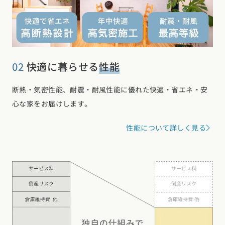
東海エリア
愛知県 (28)
岐阜県 (23)
静岡県 (25)
三重県 (5)
関西エリア
大阪府 (19)
兵庫県 (36)
京都府 (6)
滋賀県 (0)
奈良県 (6)
02
快適に暮らせる
性能
和歌山県 (5)
中国エリア
断熱・気密性能、耐震・耐風性能に優れた快適・省エネ・安
心な家をお届けします。
広島県 (14)
岡山県 (8)
鳥取県 (13)
島根県 (12)
山口県 (5)
四国エリア
性能について詳しく見る
香川県 (1)
徳島県 (10)
愛媛県 (1)
高知県 (4)
九州・沖縄エリア
福岡県 (13)
佐賀県 (2)
長崎県 (2)
熊本県 (8)
大分県 (15)
宮崎県 (3)
鹿児島県 (8)
沖縄県 (3)