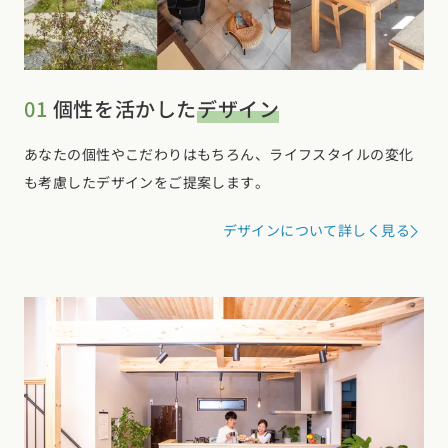
お近くのイベントを探す
選択中のエリア：全国
01
個性を活かした
デザイン
位置情報を元に
現在地から探す
あなたの個性やこだわりはもちろん、ライフスタイルの変化
も考慮したデザインをご提案します。
北海道・東北エリア
デザインについて詳しく見る
北海道 (3)
青森県 (2)
岩手県 (1)
宮城県 (0)
秋田県 (5)
山形県 (10)
福島県 (4)
関東エリア
東京都 (14)
神奈川県 (7)
埼玉県 (19)
千葉県 (15)
茨城県 (7)
栃木県 (2)
群馬県 (7)
甲信越・北陸エリア
新潟県 (12)
富山県 (6)
石川県 (0)
福井県 (0)
山梨県 (8)
長野県 (10)