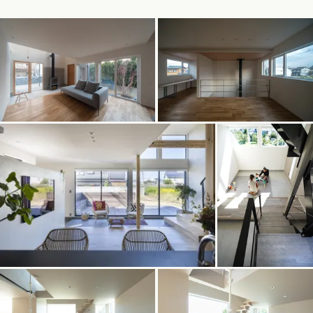
デザイン
家事スペース
食品庫・パントリー
施工事例一覧
【特集】平屋の注文住宅
関東エリア
家づくりの流れ
趣味室
階段
ヌック
寝室
平屋
動画で学ぶ注文住宅
東京都
神奈川県
埼玉県
千葉県
茨城県
栃木県
群馬県
選べる仕様
クローゼット
収納スペース
軒下空間
2階建て
動画で学ぶ注文住宅
家づくりコラム
甲信越・北陸エリア
コストパフォーマンス
階段下空間
ガレージハウス
狭小住宅
家づくりのお勉強
家づくりコラム一覧
新潟県
富山県
石川県
福井県
山梨県
長野県
エリア別注文住宅
アフターサポート
二世帯住宅
フリースペース
廊下
北海道・東北エリア
デザイン
注文住宅の基礎知識
東海エリア
建築家
北海道
青森県
岩手県
宮城県
秋田県
山形県
福島県
フォトギャラリー
トレーニングルーム
バスルーム
ルームツアー
愛知県
岐阜県
静岡県
三重県
設備・性能
チェックポイントがわかる！
オーナー様の声
家づくり３つのお役立ちツール
(評価・口コミ)
関東エリア
室内窓
ピクチャーウインドウ
ドア
お金と住まい
関西エリア
東京都
神奈川県
埼玉県
千葉県
茨城県
栃木県
群馬県
設計した建築家の想い
アクセントウォール
大阪府
兵庫県
京都府
滋賀県
照明
奈良県
和歌山県
周辺環境
R+houseの間取り
甲信越・北陸エリア
インテリア・小物
間取りのヒント
中国エリア
新潟県
富山県
石川県
福井県
山梨県
長野県
広島県
岡山県
鳥取県
島根県
山口県
施工事例