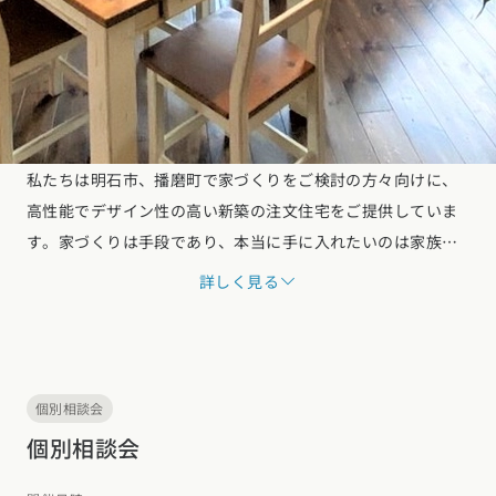
私たちは明石市、播磨町で家づくりをご検討の方々向けに、
高性能でデザイン性の高い新築の注文住宅をご提供していま
す。家づくりは手段であり、本当に手に入れたいのは家族の
健康と快適な暮らしです。断熱性・気密性・計画換気による
詳しく見る
快適性、意匠・性能・生活の設計によるデザイン性をベース
に、地域や地球にも貢献できるように、住み心地、省エネ、
低炭素化に積極的に取り組んでいます。大切な家族が笑顔で
暮らせる家づくりを！
個別相談会
個別相談会