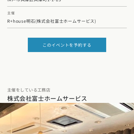
東海エリア
スタイルのヒント
主催
四国エリア
愛知県
岐阜県
静岡県
三重県
R+house明石
(株式会社富士ホームサービス)
香川県
徳島県
愛媛県
高知県
デザインのヒント
関西エリア
九州・沖縄エリア
ニュースレター
大阪府
兵庫県
京都府
滋賀県
奈良県
和歌山県
このイベントを予約する
福岡県
佐賀県
長崎県
熊本県
大分県
宮崎県
鹿児島県
デザインコンテスト
沖縄県
中国エリア
広島県
岡山県
鳥取県
島根県
山口県
四国エリア
主催をしている工務店
株式会社富士ホームサービス
香川県
徳島県
愛媛県
高知県
九州・沖縄エリア
福岡県
佐賀県
長崎県
熊本県
大分県
宮崎県
鹿児島県
沖縄県