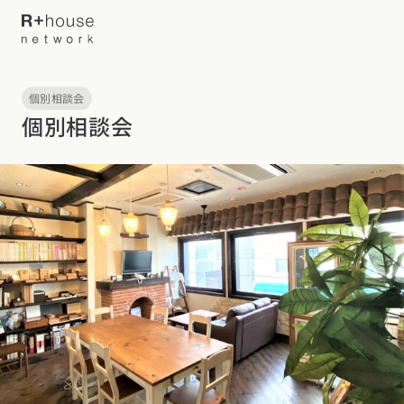
個別相談会
イベント・見学会を探す
個別相談会
カタログ請求する
近くの工務店に相談する
R+houseについて
R+houseについて
全国の工務店を探す
北海道・東北エリア
性能
施工事例
北海道
青森県
岩手県
宮城県
秋田県
山形県
福島県