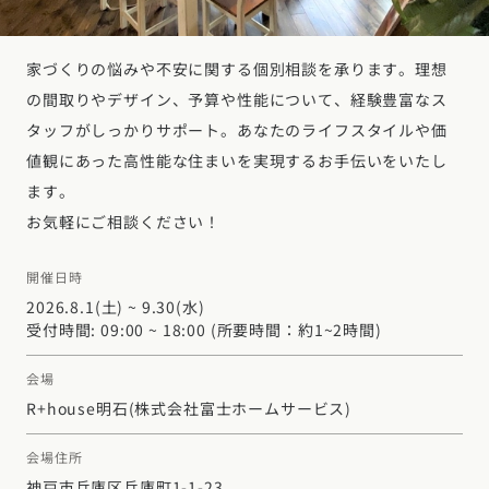
デザイン
施工事例一覧
【特集】平屋の注文住宅
関東エリア
家づくりの流れ
家づくりの悩みや不安に関する個別相談を承ります。理想
平屋
動画で学ぶ注文住宅
東京都
神奈川県
埼玉県
千葉県
茨城県
栃木県
群馬県
の間取りやデザイン、予算や性能について、経験豊富なス
選べる仕様
2階建て
動画で学ぶ注文住宅
タッフがしっかりサポート。あなたのライフスタイルや価
家づくりコラム
甲信越・北陸エリア
値観にあった高性能な住まいを実現するお手伝いをいたし
コストパフォーマンス
狭小住宅
家づくりのお勉強
家づくりコラム一覧
新潟県
富山県
石川県
福井県
山梨県
長野県
エリア別注文住宅
ます。
アフターサポート
二世帯住宅
お気軽にご相談ください！
北海道・東北エリア
デザイン
注文住宅の基礎知識
東海エリア
建築家
北海道
青森県
岩手県
宮城県
秋田県
山形県
福島県
フォトギャラリー
開催日時
ルームツアー
愛知県
岐阜県
静岡県
三重県
設備・性能
チェックポイントがわかる！
2026.8.1(土) ~ 9.30(水)
オーナー様の声
家づくり３つのお役立ちツール
(評価・口コミ)
関東エリア
受付時間: 09:00 ~ 18:00 (所要時間：約1~2時間)
お金と住まい
関西エリア
東京都
神奈川県
埼玉県
千葉県
茨城県
栃木県
群馬県
設計した建築家の想い
大阪府
兵庫県
京都府
滋賀県
奈良県
和歌山県
会場
周辺環境
R+house明石
(株式会社富士ホームサービス)
R+houseの間取り
甲信越・北陸エリア
間取りのヒント
中国エリア
新潟県
富山県
石川県
福井県
山梨県
長野県
会場住所
広島県
岡山県
鳥取県
島根県
山口県
施工事例
神戸市兵庫区兵庫町1-1-23