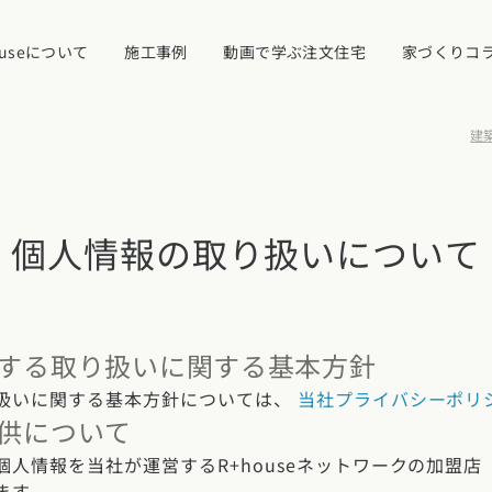
ouseについて
施工事例
動画で学ぶ注文住宅
家づくりコ
建築
イベント・見学
個人情報の取り扱いについて
ついて
カタログ請求す
する取り扱いに関する基本方針
近くの工務店に
県
宮城県
秋田県
山形県
福島県
扱いに関する基本方針については、
当社プライバシーポリ
れ
供について
人情報を当社が運営するR+houseネットワークの加盟
ます。