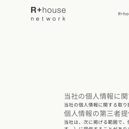
R+h
R+houseについて
R+houseに
全国の工務店を探す
性能
施工事例
北海道・東北エリア
当社の個人情報に関
デザイン
北海道
青森県
岩手
当社の個人情報に関する取り
家づくりの流
施工事例一覧
個人情報の第三者提
【特集】平屋の注文住宅
関東エリア
当社は、次に掲げる範囲で、個
選べる仕様
平屋
す。）に提供することがあり