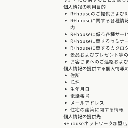
東京都
神奈川県
埼
動画で学ぶ注文住宅
個人情報の利用目的
コストパフォ
2階建て
R+houseのご提供およ
甲信越・北陸エリア
R+houseに関する各
アフターサポ
狭小住宅
動画で学ぶ注
家づくりコラム
内
新潟県
富山県
石川
R+houseに係る各種
建築家
二世帯住宅
家づくりのお
R+houseに関するセ
家づくりコラ
東海エリア
エリア別注文住宅
R+houseに関するカタ
フォトギャラ
デザイン
愛知県
岐阜県
静岡
景品およびプレゼント等
注文住宅の基
お客さまへのご連絡およ
オーナー様の
ルームツアー
北海道・東北エリア
個人情報の提供する個人情報
関西エリア
設備・性能
住所
設計した建築
北海道
青森県
岩手
大阪府
兵庫県
京都
氏名
お金と住まい
生年月日
R+houseの
関東エリア
電話番号
中国エリア
周辺環境
メールアドレス
東京都
神奈川県
埼
広島県
岡山県
鳥取
住宅の建築に関する情報
間取りのヒン
個人情報の提供先
甲信越・北陸エリア
四国エリア
R+houseネットワーク加盟店
施工事例