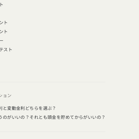
ト
ント
ント
ー
テスト
ション
利と変動金利どちらを選ぶ？
うのがいいの？それとも頭金を貯めてからがいいの？