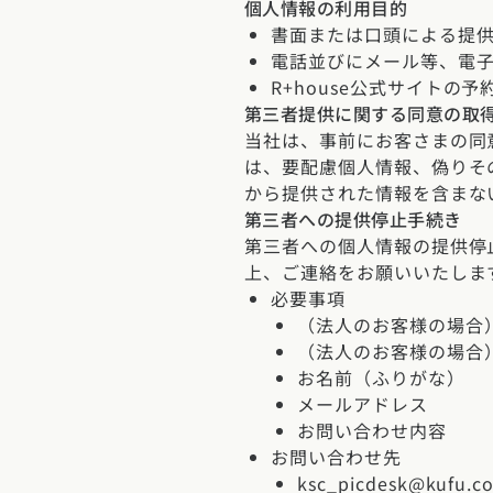
個人情報の利用目的
新潟県
富山県
石川
香川県
徳島県
愛媛
書面または口頭による提
スタイルのヒ
電話並びにメール等、電
東海エリア
九州・沖縄エリア
R+house公式サイトの
デザインのヒ
第三者提供に関する同意の取
愛知県
岐阜県
静岡
福岡県
佐賀県
長崎
当社は、事前にお客さまの同
ニュースレタ
は、要配慮個人情報、偽りそ
関西エリア
から提供された情報を含まな
デザインコン
大阪府
兵庫県
京都
第三者への提供停止手続き
第三者への個人情報の提供停
上、ご連絡をお願いいたしま
中国エリア
必要事項
広島県
岡山県
鳥取
（法人のお客様の場合
（法人のお客様の場合
お名前（ふりがな）
四国エリア
メールアドレス
香川県
徳島県
愛媛
お問い合わせ内容
お問い合わせ先
ksc_picdesk@kufu.co
九州・沖縄エリア