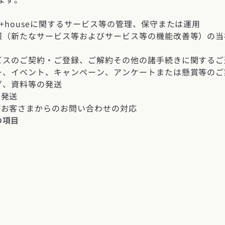
玉県
千葉県
茨城県
栃木県
群馬県
チェッ
ーマンス
家づくり
びR+houseに関するサービス等の管理、保守または運用
種情報（新たなサービス等およびサービス等の機能改善等）の
ート
文住宅
県
福井県
山梨県
長野県
サービスのご契約・ご登録、ご解約その他の諸手続きに関する
勉強
ミナー、イベント、キャンペーン、アンケートまたは懸賞等の
ム一覧
ログ、資料等の発送
リー
県
三重県
の発送
礎知識
びお客さまからのお問い合わせの対応
声
(評価・口コミ)
の項目
家の想い
県
宮城県
秋田県
山形県
福島県
府
滋賀県
奈良県
和歌山県
間取り
玉県
千葉県
茨城県
栃木県
群馬県
県
島根県
山口県
ト