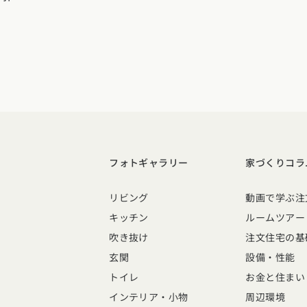
県
熊本県
大分県
宮崎県
鹿児島県
沖縄県
フォトギャラリー
家づくりコラ
リビング
動画で学ぶ注
キッチン
ルームツアー
吹き抜け
注文住宅の基
玄関
設備・性能
トイレ
お金と住まい
インテリア・小物
周辺環境