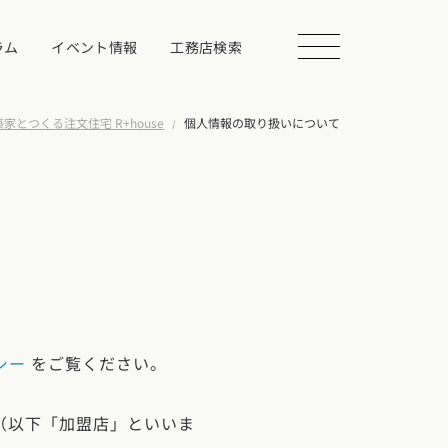
ラム
イベント情報
工務店検索
家とつくる注文住宅 R+house
個人情報の取り扱いについて
会を探す
る
相談する
シー
をご覧ください。
店（以下「加盟店」といいま