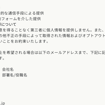
県
福井県
山梨県
長野県
県
高知県
供
ント
子的な通信手段による提供
予約フォームを介した提供
ント
得について
県
三重県
県
熊本県
大分県
宮崎県
鹿児島県
沖縄県
意を得ることなく第三者に個人情報を提供しません。また
ー
の他不正の手段によって取得された情報およびオプトアウ
いことをお約束いたします。
テスト
府
滋賀県
奈良県
和歌山県
止を希望される場合は以下のメールアドレスまで、下記に
す。
県
島根県
山口県
）会社名
）部署名/役職名
県
高知県
.jp