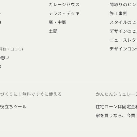
ガレージハウス
間取りのヒン
ル
テラス・デッキ
施工事例
物
庭・中庭
スタイルのヒ
土間
デザインのヒ
ニュースレタ
デザインコン
(評価・口コミ)
の想い
り
家づくりに！無料ですぐに使える
かんたんシミュレー
お役立ちツール
住宅ローンは固定金
家を買うなら、今買