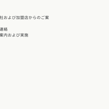
クポイントがわかる！
３つのお役立ちツール
当社および加盟店からのご案
ご連絡
ご案内および実施
カタログ請求
イベント検索
工務店無料相談