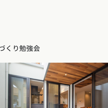
イベント・見学
づくり勉強会
ついて
カタログ請求す
近くの工務店に
県
宮城県
秋田県
山形県
福島県
れ