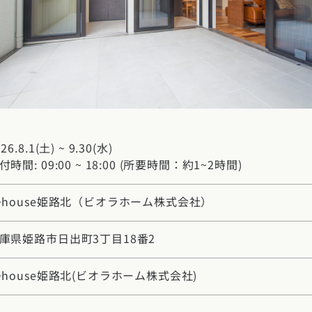
玉県
千葉県
茨城県
栃木県
群馬県
チェッ
ーマンス
家づくり
ート
文住宅
県
福井県
山梨県
長野県
勉強
ム一覧
リー
県
三重県
礎知識
26.8.1(土) ~ 9.30(水)
声
(評価・口コミ)
付時間: 09:00 ~ 18:00 (所要時間：約1~2時間)
家の想い
県
宮城県
秋田県
山形県
福島県
府
滋賀県
奈良県
和歌山県
+house姫路北（ビオラホーム株式会社）
間取り
庫県姫路市日出町3丁目18番2
玉県
千葉県
茨城県
栃木県
群馬県
県
島根県
山口県
ト
+house姫路北
(ビオラホーム株式会社)