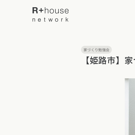
家づくり勉強会
R+houseについて
【姫路市】家
R+houseに
全国の工務店を探す
性能
施工事例
北海道・東北エリア
デザイン
北海道
青森県
岩手
家づくりの流
施工事例一覧
【特集】平屋の注文住宅
関東エリア
選べる仕様
平屋