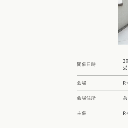
東京都
神奈川県
埼
動画で学ぶ注文住宅
コストパフォ
2階建て
甲信越・北陸エリア
アフターサポ
狭小住宅
動画で学ぶ注
家づくりコラム
新潟県
富山県
石川
建築家
二世帯住宅
家づくりのお
家づくりコラ
東海エリア
エリア別注文住宅
フォトギャラ
デザイン
愛知県
岐阜県
静岡
注文住宅の基
20
オーナー様の
ルームツアー
開催日時
受
北海道・東北エリア
関西エリア
設備・性能
設計した建築
北海道
青森県
岩手
大阪府
兵庫県
京都
会場
R
お金と住まい
R+houseの
関東エリア
中国エリア
周辺環境
会場住所
兵
東京都
神奈川県
埼
広島県
岡山県
鳥取
間取りのヒン
主催
R
甲信越・北陸エリア
四国エリア
施工事例