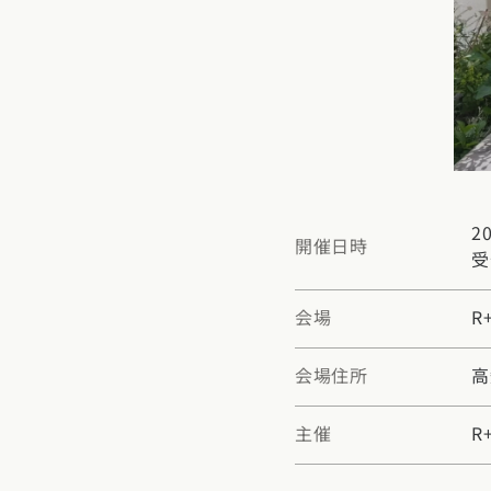
東京都
神奈川県
埼
動画で学ぶ注文住宅
コストパフォ
2階建て
甲信越・北陸エリア
アフターサポ
狭小住宅
動画で学ぶ注
家づくりコラム
新潟県
富山県
石川
建築家
二世帯住宅
家づくりのお
家づくりコラ
東海エリア
エリア別注文住宅
フォトギャラ
デザイン
愛知県
岐阜県
静岡
注文住宅の基
20
オーナー様の
ルームツアー
開催日時
受
北海道・東北エリア
関西エリア
設備・性能
設計した建築
北海道
青森県
岩手
大阪府
兵庫県
京都
会場
R
お金と住まい
R+houseの
関東エリア
中国エリア
周辺環境
会場住所
高
東京都
神奈川県
埼
広島県
岡山県
鳥取
間取りのヒン
主催
R
甲信越・北陸エリア
四国エリア
施工事例