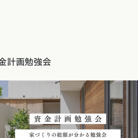
イベント・見学
金計画勉強会
ついて
カタログ請求す
近くの工務店に
県
宮城県
秋田県
山形県
福島県
れ