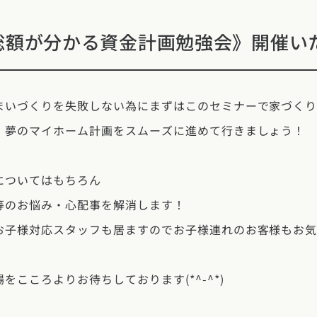
県
熊本県
大分県
宮崎県
鹿児島県
沖縄県
総額が分かる資金計画勉強会》開催い
まいづくりを失敗しない為にまずはこのセミナーで家づく
、夢のマイホーム計画をスムーズに進めて行きましょう！
についてはもちろん
等のお悩み・心配事を解消します！
お子様対応スタッフも居ますのでお子様連れのお客様もお
をこころよりお待ちしております(*^-^*)