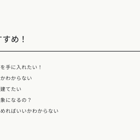
県
福井県
山梨県
長野県
県
高知県
ント
ント
県
三重県
県
熊本県
大分県
宮崎県
鹿児島県
沖縄県
すすめ！
ー
テスト
府
滋賀県
奈良県
和歌山県
ムを手に入れたい！
るかわからない
に建てたい
県
島根県
山口県
対象になるの？
始めればいいかわからない
県
高知県