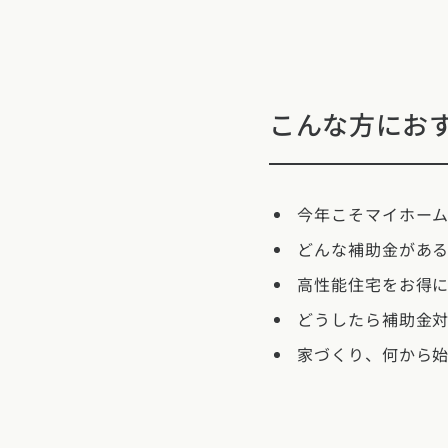
新潟県
富山県
石川
香川県
徳島県
愛媛
スタイルのヒ
東海エリア
九州・沖縄エリア
デザインのヒ
愛知県
岐阜県
静岡
福岡県
佐賀県
長崎
こんな方にお
ニュースレタ
関西エリア
デザインコン
大阪府
兵庫県
京都
今年こそマイホー
どんな補助金があ
中国エリア
高性能住宅をお得
広島県
岡山県
鳥取
どうしたら補助金
四国エリア
家づくり、何から
香川県
徳島県
愛媛
九州・沖縄エリア