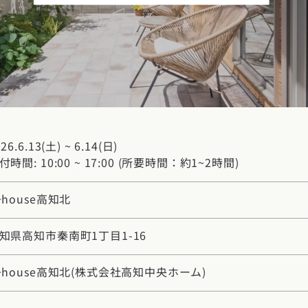
玉県
千葉県
茨城県
栃木県
群馬県
チェッ
ーマンス
家づくり
ート
文住宅
県
福井県
山梨県
長野県
勉強
ム一覧
リー
県
三重県
礎知識
26.6.13(土) ~ 6.14(日)
声
(評価・口コミ)
付時間: 10:00 ~ 17:00 (所要時間：約1~2時間)
家の想い
県
宮城県
秋田県
山形県
福島県
府
滋賀県
奈良県
和歌山県
+house高知北
間取り
知県高知市秦南町1丁目1-16
玉県
千葉県
茨城県
栃木県
群馬県
県
島根県
山口県
ト
+house高知北
(株式会社高知中央ホーム)