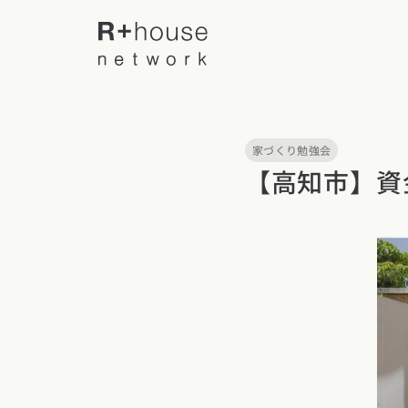
家づくり勉強会
R+houseについて
【高知市】資
R+houseに
全国の工務店を探す
性能
施工事例
北海道・東北エリア
デザイン
北海道
青森県
岩手
家づくりの流
施工事例一覧
【特集】平屋の注文住宅
関東エリア
選べる仕様
平屋