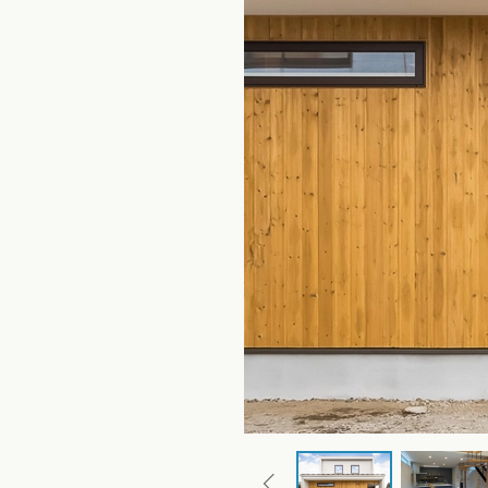
玉県
千葉県
茨城県
栃木県
群馬県
チェッ
ーマンス
家づくり
ート
文住宅
県
福井県
山梨県
長野県
勉強
ム一覧
リー
県
三重県
礎知識
声
(評価・口コミ)
家の想い
県
宮城県
秋田県
山形県
福島県
府
滋賀県
奈良県
和歌山県
間取り
玉県
千葉県
茨城県
栃木県
群馬県
県
島根県
山口県
ト