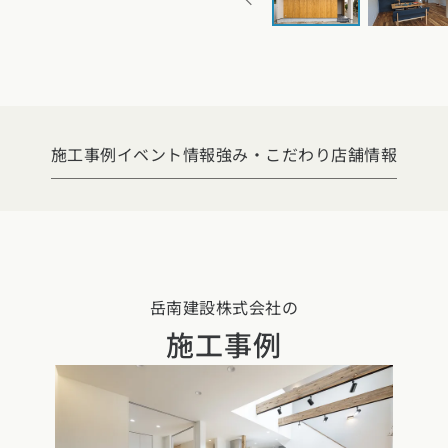
県
福井県
山梨県
長野県
県
高知県
ント
ント
県
三重県
県
熊本県
大分県
宮崎県
鹿児島県
沖縄県
ー
施工事例
イベント情報
強み・こだわり
店舗情報
テスト
府
滋賀県
奈良県
和歌山県
県
島根県
山口県
岳南建設株式会社の
施工事例
県
高知県