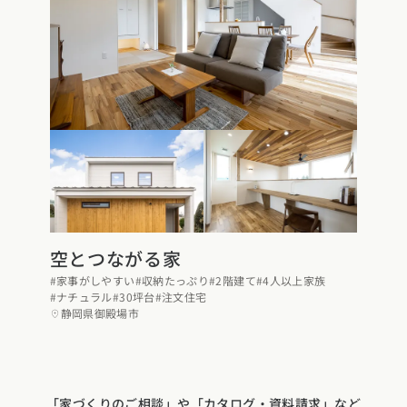
県
熊本県
大分県
宮崎県
鹿児島県
沖縄県
空とつながる家
#家事がしやすい
#収納たっぷり
#2階建て
#4人以上家族
#ナチュラル
#30坪台
#注文住宅
静岡県御殿場市
「家づくりのご相談」や「カタログ・資料請求」など