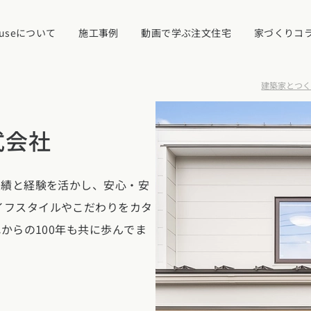
ouseについて
施工事例
動画で学ぶ注文住宅
家づくりコ
建築家とつくる
場
イベント・見学
式会社
ついて
カタログ請求す
実績と経験を活かし、安心・安
イフスタイルやこだわりをカタ
れからの100年も共に歩んでま
近くの工務店に
県
宮城県
秋田県
山形県
福島県
れ