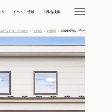
ラム
イベント情報
工務店検索
注文住宅 R+house
工務店
静岡県
岳南建設株式会社
会を探す
る
相談する