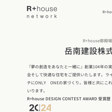
R+h
R+house御殿
R+houseについて
岳南建設株
R+houseに
全国の工務店を探す
『夢の創造をあなたと一緒に』創業104年の
性能
全そして快適な住宅をご提供いたします。ラ
施工事例
北海道・東北エリア
デザイン
チにONLY ONEの家づくり。皆様と共にこ
北海道
青森県
岩手
いります。
家づくりの流
施工事例一覧
【特集】平屋の注文住宅
R+house DESIGN CONTEST AWARD 受賞歴
関東エリア
選べる仕様
平屋