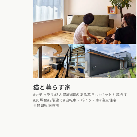
福岡県
佐賀県
長崎
猫と暮らす家
#ナチュラル
#3人家族
#庭のある暮らし
#ペットと暮らす
#20坪台
#2階建て
#自転車・バイク・車
#注文住宅
静岡県裾野市