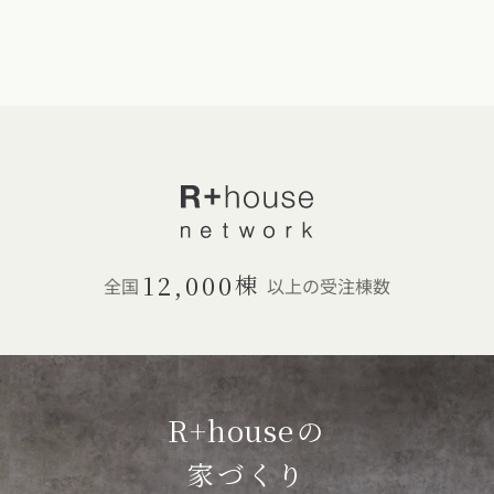
12,000
棟
全国
以上の受注棟数
R+house
の
家づくり