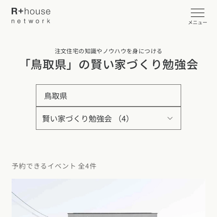
メニュー
注文住宅の知識やノウハウを身につける
イベント・見学会を探す
「鳥取県」の賢い家づくり勉強会
カタログ請求する
鳥取県
近くの工務店に相談する
R+houseについて
予約できるイベント 全4件
R+houseについて
全国の工務店を探す
北海道・東北エリア
性能
施工事例
北海道
青森県
岩手県
宮城県
秋田県
山形県
福島県