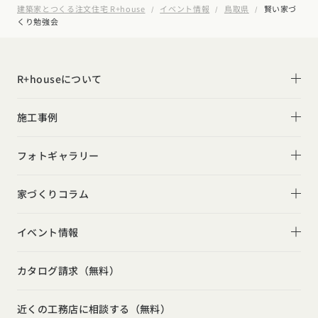
建築家とつくる注文住宅 R+house
イベント情報
鳥取県
賢い家づ
くり勉強会
R+houseについて
R+houseについて
施工事例
性能
施工事例一覧
フォトギャラリー
デザイン
平屋
フォトギャラリー
家づくりコラム
家づくりの流れ
2階建て
リビング
家づくりコラム一覧
選べる仕様
イベント情報
スキップフロア
キッチン
動画で学ぶ注文住宅
コストパフォーマンス
イベント情報一覧
勾配天井
カタログ請求（無料）
吹き抜け
ルームツアー
アフターサポート
カタログ
請求
イベント
検索
工務店
無料相談
モデルハウス見学会
狭小住宅
玄関
近くの工務店に相談する（無料）
注文住宅の基礎知識
建築家