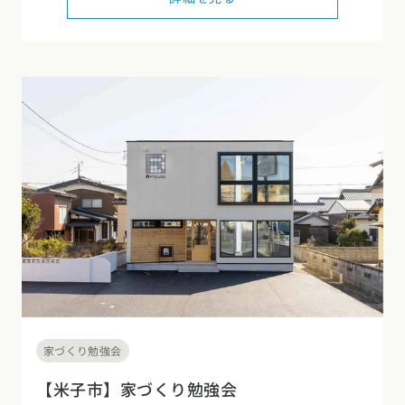
東海エリア
スタイルのヒント
四国エリア
愛知県
岐阜県
静岡県
三重県
香川県
徳島県
愛媛県
高知県
デザインのヒント
関西エリア
九州・沖縄エリア
ニュースレター
大阪府
兵庫県
京都府
滋賀県
奈良県
和歌山県
福岡県
佐賀県
長崎県
熊本県
大分県
宮崎県
鹿児島県
デザインコンテスト
沖縄県
中国エリア
広島県
岡山県
鳥取県
島根県
山口県
四国エリア
香川県
徳島県
愛媛県
高知県
九州・沖縄エリア
家づくり勉強会
福岡県
佐賀県
長崎県
熊本県
大分県
宮崎県
鹿児島県
【米子市】家づくり勉強会
沖縄県