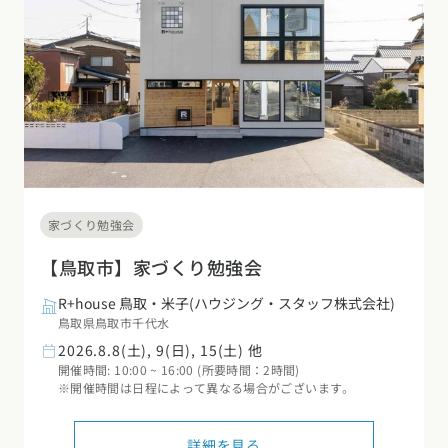
デザイン
施工事例一覧
【特集】平屋の注文住宅
関東エリア
家づくりの流れ
平屋
動画で学ぶ注文住宅
東京都
神奈川県
埼玉県
千葉県
茨城県
栃木県
群馬県
選べる仕様
2階建て
動画で学ぶ注文住宅
家づくりコラム
甲信越・北陸エリア
コストパフォーマンス
狭小住宅
家づくりのお勉強
家づくりコラム一覧
新潟県
富山県
石川県
福井県
山梨県
長野県
エリア別注文住宅
アフターサポート
二世帯住宅
北海道・東北エリア
デザイン
注文住宅の基礎知識
東海エリア
家づくり勉強会
建築家
北海道
青森県
岩手県
宮城県
秋田県
山形県
福島県
フォトギャラリー
ルームツアー
愛知県
岐阜県
静岡県
三重県
設備・性能
【鳥取市】家づくり勉強会
チェックポイントがわかる！
オーナー様の声
家づくり３つのお役立ちツール
(評価・口コミ)
関東エリア
R+house 鳥取・米子(ハウジング・スタッフ株式会社)
お金と住まい
関西エリア
鳥取県鳥取市千代水
東京都
神奈川県
埼玉県
千葉県
茨城県
栃木県
群馬県
設計した建築家の想い
大阪府
兵庫県
京都府
滋賀県
奈良県
和歌山県
2026.8.8(土), 9(日), 15(土) 他
周辺環境
開催時間: 10:00 ~ 16:00 (所要時間：2時間)
R+houseの間取り
甲信越・北陸エリア
※開催時間は日程によって異なる場合がございます。
間取りのヒント
中国エリア
新潟県
富山県
石川県
福井県
山梨県
長野県
広島県
岡山県
鳥取県
島根県
山口県
施工事例
詳細を見る