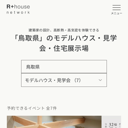
メニュー
建築家の設計、高断熱・高気密を体験できる
イベント・見学会を探す
「鳥取県」のモデルハウス・見学
会・住宅展示場
カタログ請求する
鳥取県
近くの工務店に相談する
R+houseについて
R+houseについて
全国の工務店を探す
予約できるイベント 全7件
北海道・東北エリア
性能
施工事例
北海道
青森県
岩手県
宮城県
秋田県
山形県
福島県