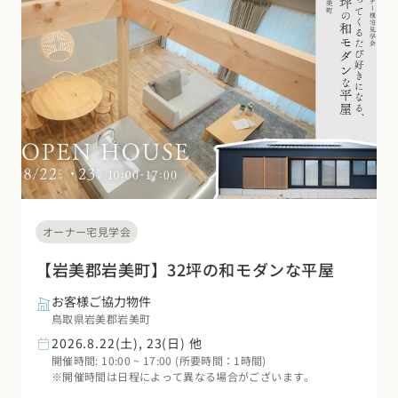
デザイン
施工事例一覧
【特集】平屋の注文住宅
関東エリア
家づくりの流れ
平屋
動画で学ぶ注文住宅
東京都
神奈川県
埼玉県
千葉県
茨城県
栃木県
群馬県
選べる仕様
2階建て
動画で学ぶ注文住宅
家づくりコラム
甲信越・北陸エリア
コストパフォーマンス
狭小住宅
家づくりのお勉強
家づくりコラム一覧
新潟県
富山県
石川県
福井県
山梨県
長野県
エリア別注文住宅
アフターサポート
二世帯住宅
北海道・東北エリア
デザイン
注文住宅の基礎知識
東海エリア
建築家
北海道
青森県
岩手県
宮城県
秋田県
山形県
福島県
フォトギャラリー
ルームツアー
愛知県
岐阜県
静岡県
三重県
設備・性能
オーナー宅見学会
チェックポイントがわかる！
オーナー様の声
家づくり３つのお役立ちツール
(評価・口コミ)
関東エリア
【岩美郡岩美町】32坪の和モダンな平屋
お金と住まい
関西エリア
東京都
神奈川県
埼玉県
千葉県
茨城県
栃木県
群馬県
お客様ご協力物件
設計した建築家の想い
大阪府
兵庫県
京都府
滋賀県
奈良県
和歌山県
周辺環境
鳥取県岩美郡岩美町
2026.8.22(土), 23(日) 他
R+houseの間取り
甲信越・北陸エリア
間取りのヒント
中国エリア
開催時間: 10:00 ~ 17:00 (所要時間：1時間)
新潟県
富山県
石川県
福井県
山梨県
長野県
※開催時間は日程によって異なる場合がございます。
広島県
岡山県
鳥取県
島根県
山口県
施工事例