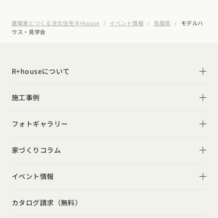
建築家とつくる注文住宅 R+house
イベント情報
鳥取県
モデルハ
ウス・見学会
R+houseについて
R+houseについて
施工事例
性能
施工事例一覧
フォトギャラリー
デザイン
平屋
フォトギャラリー
家づくりコラム
家づくりの流れ
2階建て
リビング
家づくりコラム一覧
選べる仕様
イベント情報
スキップフロア
キッチン
動画で学ぶ注文住宅
コストパフォーマンス
イベント情報一覧
カタログ
請求
イベント
検索
工務店
無料相談
勾配天井
カタログ請求（無料）
吹き抜け
ルームツアー
アフターサポート