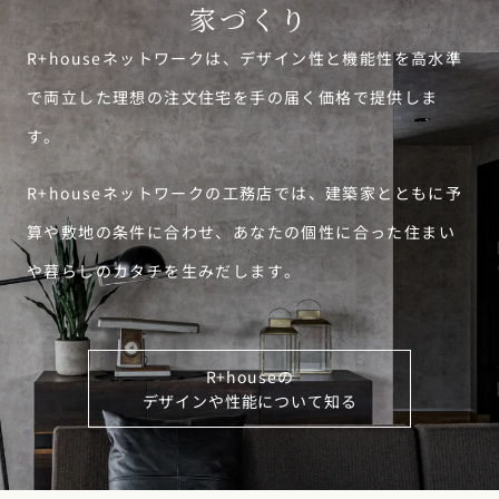
家づくり
R+houseネットワークは、デザイン性と機能性を高水準
で両立した理想の注文住宅を手の届く価格で提供しま
す。
R+houseネットワークの工務店では、建築家とともに予
算や敷地の条件に合わせ、あなたの個性に合った住まい
や暮らしのカタチを生みだします。
R+houseの
デザインや性能について知る