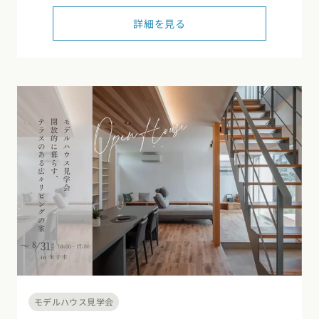
東海エリア
詳細を見る
スタイルのヒント
四国エリア
愛知県
岐阜県
静岡県
三重県
香川県
徳島県
愛媛県
高知県
デザインのヒント
関西エリア
九州・沖縄エリア
ニュースレター
大阪府
兵庫県
京都府
滋賀県
奈良県
和歌山県
福岡県
佐賀県
長崎県
熊本県
大分県
宮崎県
鹿児島県
デザインコンテスト
沖縄県
中国エリア
広島県
岡山県
鳥取県
島根県
山口県
四国エリア
香川県
徳島県
愛媛県
高知県
九州・沖縄エリア
福岡県
佐賀県
長崎県
熊本県
大分県
宮崎県
鹿児島県
モデルハウス見学会
沖縄県