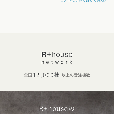
12,000
棟
全国
以上の受注棟数
R+house
の