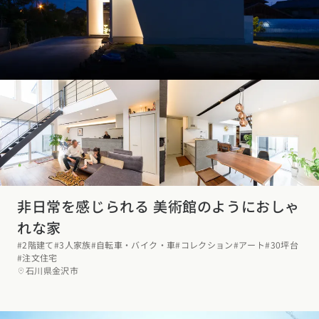
東海エリア
スタイルのヒント
四国エリア
愛知県
岐阜県
静岡県
三重県
香川県
徳島県
愛媛県
高知県
デザインのヒント
関西エリア
九州・沖縄エリア
ニュースレター
大阪府
兵庫県
京都府
滋賀県
奈良県
和歌山県
福岡県
佐賀県
長崎県
熊本県
大分県
宮崎県
鹿児島県
デザインコンテスト
沖縄県
中国エリア
広島県
岡山県
鳥取県
島根県
山口県
非日常を感じられる 美術館のようにおしゃ
四国エリア
れな家
香川県
徳島県
愛媛県
高知県
#2階建て
#3人家族
#自転車・バイク・車
#コレクション
#アート
#30坪台
#注文住宅
石川県金沢市
九州・沖縄エリア
福岡県
佐賀県
長崎県
熊本県
大分県
宮崎県
鹿児島県
沖縄県