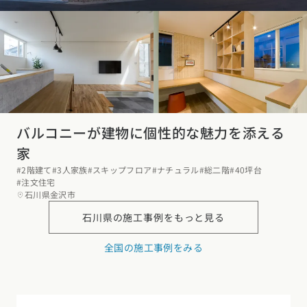
バルコニーが建物に個性的な魅力を添える
家
#2階建て
#3人家族
#スキップフロア
#ナチュラル
#総二階
#40坪台
#注文住宅
石川県金沢市
石川県の
施工事例をもっと見る
全国の施工事例をみる