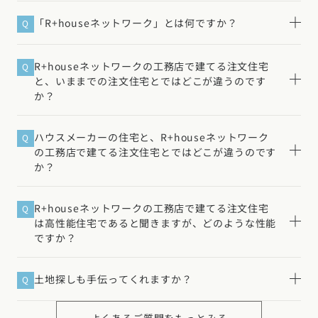
「R+houseネットワーク」とは何ですか？
Q
同じ家づくりの考え方を持つ全国の工務店と建築家（及
A
び運営本部）による仲間のことです。「性能」「デザイ
R+houseネットワークの工務店で建てる注文住宅
Q
ン」「コストパフォーマンス」にこだわった注文住宅づ
と、いままでの注文住宅とではどこが違うのです
くりを実現するために作られました。
か？
詳しくはこちら
打合せの回数や寸法、部材などに一定のルールを設けた
A
ところです。そうすることで、お客様が悩みすぎる負担
ハウスメーカーの住宅と、R+houseネットワーク
Q
を軽くしたり、家づくりの工程にかかりすぎるコストを
の工務店で建てる注文住宅とではどこが違うのです
削減し、注文住宅としての自由度と手に届く価格の両立
か？
をしています。
ハウスメーカーは、建物の多くのパーツを工場で大量生
A
詳しくはこちら
産して組み立てまで行ったものを現場に運び込む工法で
R+houseネットワークの工務店で建てる注文住宅
Q
建てられます。一方、R+houseは世界に一つだけの住宅
は高性能住宅であると聞きますが、どのような性能
を建築家が提案し、イチから現場で建てる点が違いま
ですか？
す。
「断熱性能」「気密性能」「省エネ性能」「耐震性能」
A
詳しくはこちら
「耐風性能」などです。性能が高いほど、安心して快適
土地探しも手伝ってくれますか？
Q
な生活を送ることができるでしょう。R+houseではいず
R+houseネットワークの工務店にて土地探しのご支援を
A
れの性能も国が定める基準などを超えた家づくりをして