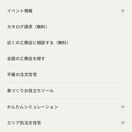
2階建て
リビング
家づくりコラム一覧
選べる仕様
イベント情報
スキップフロア
キッチン
動画で学ぶ注文住宅
コストパフォーマンス
イベント情報一覧
勾配天井
カタログ請求（無料）
吹き抜け
ルームツアー
アフターサポート
モデルハウス見学会
狭小住宅
玄関
近くの工務店に相談する（無料）
注文住宅の基礎知識
建築家
相談会
シンプル
トイレ
設備・性能
全国の工務店を探す
勉強会
ナチュラル
インテリア・小物
お金と住まい
インダストリアル
平屋の注文住宅
ガレージハウス
周辺環境
インテリア・小物
テラス・デッキ
家づくりお役立ちツール
間取りのヒント
子育て
庭・中庭
施工事例
かんたんシミュレーション
二世帯住宅
土間
スタイルのヒント
住宅ローンは固定金利と変動金利どちらを選ぶ？
オーナー様の声
(評価・口コミ)
エリア別注文住宅
デザインのヒント