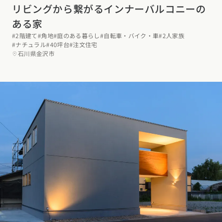
リビングから繋がるインナーバルコニーの
ある家
#2階建て
#角地
#庭のある暮らし
#自転車・バイク・車
#2人家族
#ナチュラル
#40坪台
#注文住宅
石川県金沢市