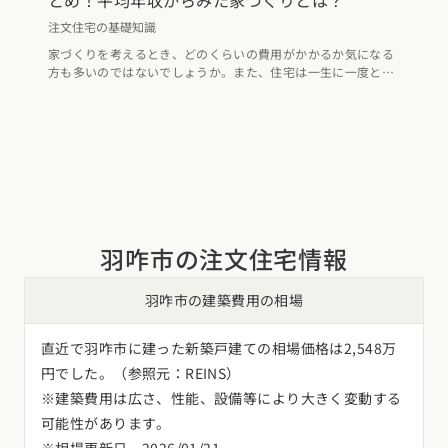
とめ！平均年収からみた家づくりとは？
注文住宅の基礎知識
家づくりを考えるとき、どのくらいの費用がかかるか気になる
方も多いのではないでしょうか。また、住宅は一生に一度とも
いわれる買い物であるため、しっかり計画を立てて対策をした
いもの。気候の特徴や災害リスクを考えたうえで、地域の実情
に合った家づくりを意識することが大切です。そこで今回は、
石川県の注文住宅における建築相場や地価公示価格から見た坪
単価、家づくりで気をつけたいポイントを解説します。ぜひ参
考にしてみてください。
羽咋市の注文住宅情報
羽咋市の建築費用の相場
直近で羽咋市に建った新築戸建ての相場価格は2,548万
円でした。（参照元：REINS）
※建築費用は広さ、性能、設備等により大きく変動する
可能性があります。