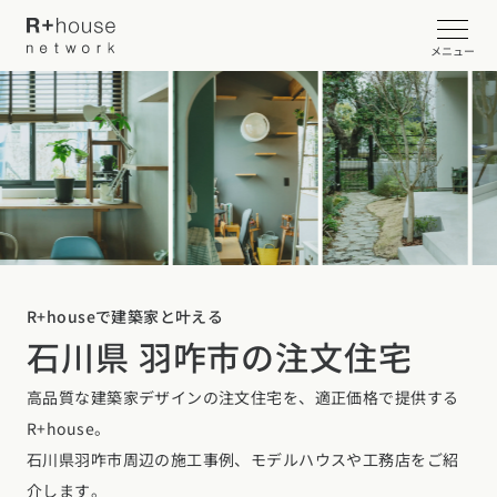
メニュー
イベント・見学会を探す
カタログ請求する
近くの工務店に相談する
R+houseで建築家と叶える
石川県 羽咋市の注文住宅
R+houseについて
高品質な建築家デザインの注文住宅を、適正価格で提供する
R+houseについて
全国の工務店を探す
R+house。
北海道・東北エリア
性能
石川県羽咋市周辺の施工事例、モデルハウスや工務店をご紹
施工事例
北海道
青森県
岩手県
宮城県
秋田県
山形県
福島県
介します。