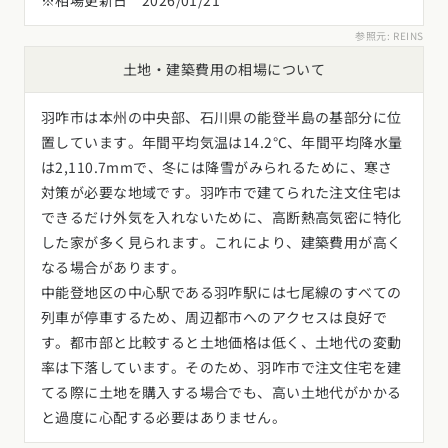
※相場更新日 2026/01/21
参照元:
REINS
土地・建築費用の相場について
羽咋市は本州の中央部、石川県の能登半島の基部分に位
置しています。年間平均気温は14.2℃、年間平均降水量
は2,110.7mmで、冬には降雪がみられるために、寒さ
対策が必要な地域です。羽咋市で建てられた注文住宅は
できるだけ外気を入れないために、高断熱高気密に特化
した家が多く見られます。これにより、建築費用が高く
なる場合があります。
中能登地区の中心駅である羽咋駅には七尾線のすべての
列車が停車するため、周辺都市へのアクセスは良好で
す。都市部と比較すると土地価格は低く、土地代の変動
率は下落しています。そのため、羽咋市で注文住宅を建
てる際に土地を購入する場合でも、高い土地代がかかる
と過度に心配する必要はありません。