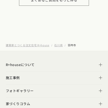
よくあるご質問をもっとみる
させていただいております。お客様のご予算とご要望を
います。
考慮しながら、地域に根付いた家づくりのプロとして広
詳しくはこちら
い視点でのアドバイスが可能です。
詳しくはこちら
建築家とつくる注文住宅 R+house
石川県
羽咋市
R+houseについて
R+houseについて
施工事例
性能
施工事例一覧
フォトギャラリー
デザイン
平屋
フォトギャラリー
家づくりコラム
家づくりの流れ