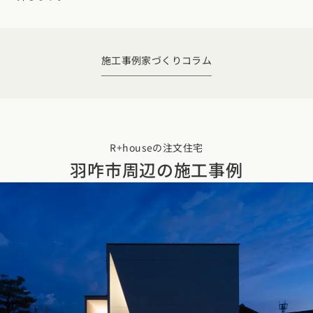
デザイン
施工事例一覧
【特集】平屋の注文住宅
関東エリア
家づくりの流れ
平屋
動画で学ぶ注文住宅
東京都
神奈川県
埼玉県
千葉県
茨城県
栃木県
群馬県
施工事例
家づくりコラム
選べる仕様
2階建て
動画で学ぶ注文住宅
家づくりコラム
甲信越・北陸エリア
コストパフォーマンス
狭小住宅
家づくりのお勉強
家づくりコラム一覧
新潟県
富山県
石川県
福井県
山梨県
長野県
エリア別注文住宅
アフターサポート
二世帯住宅
北海道・東北エリア
デザイン
R+houseの注文住宅
注文住宅の基礎知識
東海エリア
羽咋市周辺の
施工事例
建築家
北海道
青森県
岩手県
宮城県
秋田県
山形県
福島県
フォトギャラリー
ルームツアー
愛知県
岐阜県
静岡県
三重県
設備・性能
チェックポイントがわかる！
オーナー様の声
家づくり３つのお役立ちツール
(評価・口コミ)
関東エリア
お金と住まい
関西エリア
東京都
神奈川県
埼玉県
千葉県
茨城県
栃木県
群馬県
設計した建築家の想い
大阪府
兵庫県
京都府
滋賀県
奈良県
和歌山県
周辺環境
R+houseの間取り
甲信越・北陸エリア
間取りのヒント
中国エリア
新潟県
富山県
石川県
福井県
山梨県
長野県
広島県
岡山県
鳥取県
島根県
山口県
施工事例