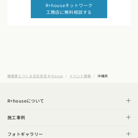
R+houseネットワーク
工務店に無料相談する
建築家とつくる注文住宅 R+house
イベント情報
沖縄県
R+houseについて
R+houseについて
施工事例
性能
施工事例一覧
フォトギャラリー