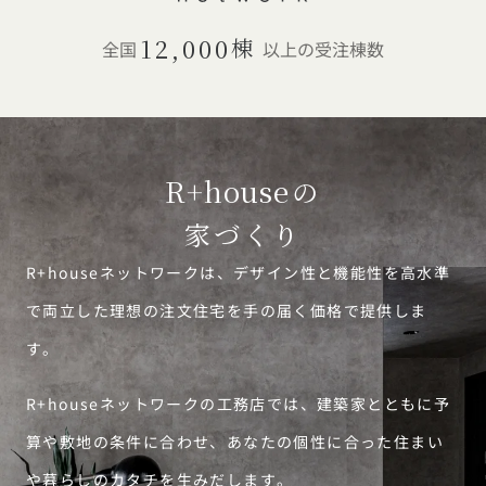
12,000
棟
全国
以上の受注棟数
R+house
の
家づくり
R+houseネットワークは、デザイン性と機能性を高水準
で両立した理想の注文住宅を手の届く価格で提供しま
す。
R+houseネットワークの工務店では、建築家とともに予
算や敷地の条件に合わせ、あなたの個性に合った住まい
や暮らしのカタチを生みだします。