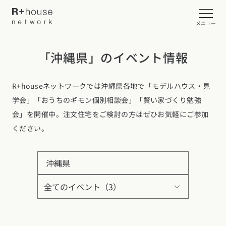
メニュー
「沖縄県」のイベント情報
イベント・見学会を探す
R+houseネットワークでは沖縄県各地で「モデルハウス・見
カタログ請求する
学会」「おうちのギモン個別相談会」「賢い家づくり勉強
会」を開催中。注文住宅をご検討の方はぜひお気軽にご参加
近くの工務店に相談する
ください。
R+houseについて
沖縄県
R+houseについて
全国の工務店を探す
北海道・東北エリア
性能
施工事例
北海道
青森県
岩手県
宮城県
秋田県
山形県
福島県