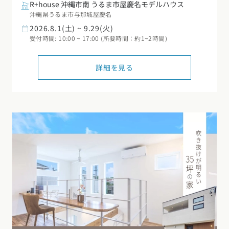
R+house 沖縄市南 うるま市屋慶名モデルハウス
東海エリア
沖縄県うるま市与那城屋慶名
スタイルのヒント
四国エリア
2026.8.1(土) ~ 9.29(火)
愛知県
岐阜県
静岡県
三重県
受付時間: 10:00 ~ 17:00 (所要時間：約1~2時間)
香川県
徳島県
愛媛県
高知県
デザインのヒント
関西エリア
詳細を見る
九州・沖縄エリア
ニュースレター
大阪府
兵庫県
京都府
滋賀県
奈良県
和歌山県
福岡県
佐賀県
長崎県
熊本県
大分県
宮崎県
鹿児島県
デザインコンテスト
沖縄県
中国エリア
広島県
岡山県
鳥取県
島根県
山口県
四国エリア
香川県
徳島県
愛媛県
高知県
九州・沖縄エリア
福岡県
佐賀県
長崎県
熊本県
大分県
宮崎県
鹿児島県
沖縄県