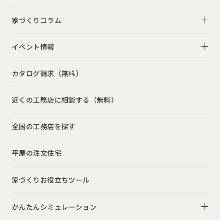
デザイン
平屋
フォトギャラリー
家づくりコラム
家づくりの流れ
2階建て
リビング
家づくりコラム一覧
選べる仕様
イベント情報
スキップフロア
キッチン
動画で学ぶ注文住宅
コストパフォーマンス
イベント情報一覧
勾配天井
カタログ請求（無料）
吹き抜け
ルームツアー
アフターサポート
モデルハウス見学会
狭小住宅
玄関
近くの工務店に相談する（無料）
注文住宅の基礎知識
建築家
相談会
シンプル
トイレ
設備・性能
全国の工務店を探す
勉強会
ナチュラル
インテリア・小物
お金と住まい
インダストリアル
平屋の注文住宅
ガレージハウス
周辺環境
インテリア・小物
テラス・デッキ
家づくりお役立ちツール
間取りのヒント
子育て
庭・中庭
施工事例
かんたんシミュレーション
二世帯住宅
土間