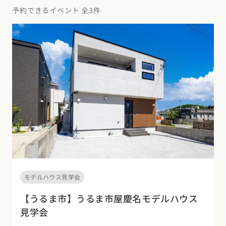
デザイン
施工事例一覧
【特集】平屋の注文住宅
予約できるイベント 全3件
関東エリア
家づくりの流れ
平屋
動画で学ぶ注文住宅
東京都
神奈川県
埼玉県
千葉県
茨城県
栃木県
群馬県
選べる仕様
2階建て
動画で学ぶ注文住宅
家づくりコラム
甲信越・北陸エリア
コストパフォーマンス
狭小住宅
家づくりのお勉強
家づくりコラム一覧
新潟県
富山県
石川県
福井県
山梨県
長野県
エリア別注文住宅
アフターサポート
二世帯住宅
北海道・東北エリア
デザイン
注文住宅の基礎知識
東海エリア
建築家
北海道
青森県
岩手県
宮城県
秋田県
山形県
福島県
フォトギャラリー
ルームツアー
愛知県
岐阜県
静岡県
三重県
設備・性能
チェックポイントがわかる！
オーナー様の声
家づくり３つのお役立ちツール
(評価・口コミ)
関東エリア
お金と住まい
関西エリア
東京都
神奈川県
埼玉県
千葉県
茨城県
栃木県
群馬県
設計した建築家の想い
大阪府
兵庫県
京都府
滋賀県
奈良県
和歌山県
モデルハウス見学会
周辺環境
R+houseの間取り
甲信越・北陸エリア
【うるま市】うるま市屋慶名モデルハウス
間取りのヒント
中国エリア
見学会
新潟県
富山県
石川県
福井県
山梨県
長野県
広島県
岡山県
鳥取県
島根県
山口県
施工事例