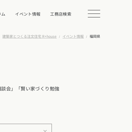
ラム
イベント情報
工務店検索
建築家とつくる注文住宅 R+house
イベント情報
福岡県
会を探す
る
相談会」「賢い家づくり勉強
相談する