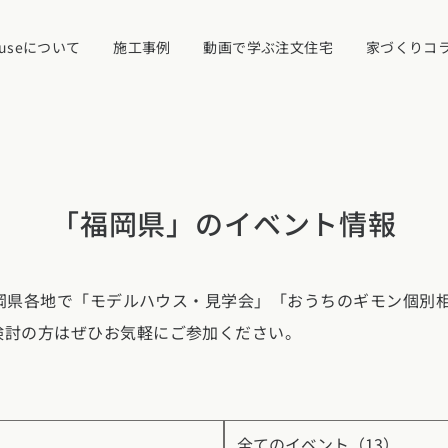
ouseについて
施工事例
動画で学ぶ注文住宅
家づくりコ
イベント・見学
「福岡県」のイベント情報
ついて
カタログ請求す
は福岡県各地で「モデルハウス・見学会」「おうちのギモン個別
検討の方はぜひお気軽にご参加ください。
近くの工務店に
県
宮城県
秋田県
山形県
福島県
れ