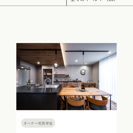
玉県
千葉県
茨城県
栃木県
群馬県
チェッ
ーマンス
家づくり
ート
文住宅
県
福井県
山梨県
長野県
勉強
ム一覧
リー
県
三重県
礎知識
声
(評価・口コミ)
家の想い
県
宮城県
秋田県
山形県
福島県
府
滋賀県
奈良県
和歌山県
間取り
玉県
千葉県
茨城県
栃木県
群馬県
県
島根県
山口県
ト
オーナー宅見学会