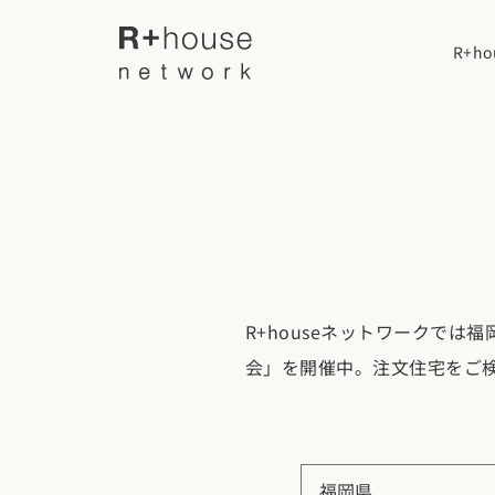
R+h
R+houseについて
R+houseに
全国の工務店を探す
性能
R+houseネットワークで
施工事例
北海道・東北エリア
デザイン
会」を開催中。注文住宅をご
北海道
青森県
岩手
家づくりの流
施工事例一覧
【特集】平屋の注文住宅
関東エリア
選べる仕様
平屋
福岡県