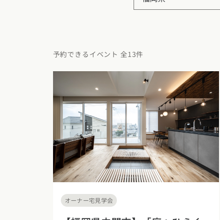
東京都
神奈川県
埼
動画で学ぶ注文住宅
コストパフォ
2階建て
甲信越・北陸エリア
アフターサポ
狭小住宅
動画で学ぶ注
家づくりコラム
新潟県
富山県
石川
予約できるイベント 全13件
建築家
二世帯住宅
家づくりのお
家づくりコラ
東海エリア
エリア別注文住宅
フォトギャラ
デザイン
愛知県
岐阜県
静岡
注文住宅の基
オーナー様の
ルームツアー
北海道・東北エリア
関西エリア
設備・性能
設計した建築
北海道
青森県
岩手
大阪府
兵庫県
京都
お金と住まい
R+houseの
関東エリア
中国エリア
周辺環境
東京都
神奈川県
埼
広島県
岡山県
鳥取
間取りのヒン
オーナー宅見学会
甲信越・北陸エリア
四国エリア
施工事例