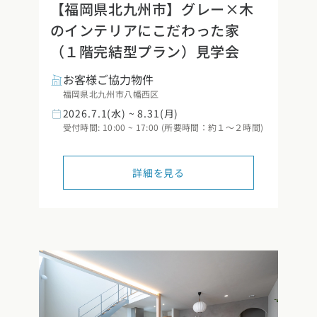
【福岡県北九州市】グレー×木
県
福井県
山梨県
長野県
県
高知県
ント
のインテリアにこだわった家
（１階完結型プラン）見学会
ント
県
三重県
お客様ご協力物件
県
熊本県
大分県
宮崎県
鹿児島県
沖縄県
ー
福岡県北九州市八幡西区
2026.7.1(水) ~ 8.31(月)
テスト
受付時間: 10:00 ~ 17:00 (所要時間：約１～２時間)
府
滋賀県
奈良県
和歌山県
詳細を見る
県
島根県
山口県
県
高知県