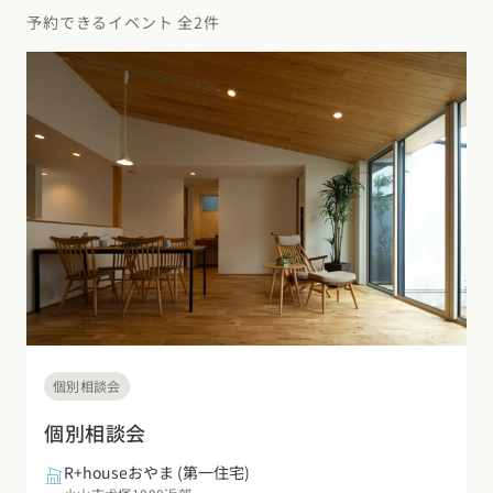
デザイン
施工事例一覧
【特集】平屋の注文住宅
予約できるイベント 全2件
関東エリア
家づくりの流れ
平屋
動画で学ぶ注文住宅
東京都
神奈川県
埼玉県
千葉県
茨城県
栃木県
群馬県
選べる仕様
2階建て
動画で学ぶ注文住宅
家づくりコラム
甲信越・北陸エリア
コストパフォーマンス
狭小住宅
家づくりのお勉強
家づくりコラム一覧
新潟県
富山県
石川県
福井県
山梨県
長野県
エリア別注文住宅
アフターサポート
二世帯住宅
北海道・東北エリア
デザイン
注文住宅の基礎知識
東海エリア
建築家
北海道
青森県
岩手県
宮城県
秋田県
山形県
福島県
フォトギャラリー
ルームツアー
愛知県
岐阜県
静岡県
三重県
設備・性能
チェックポイントがわかる！
オーナー様の声
家づくり３つのお役立ちツール
(評価・口コミ)
関東エリア
お金と住まい
関西エリア
東京都
神奈川県
埼玉県
千葉県
茨城県
栃木県
群馬県
設計した建築家の想い
大阪府
兵庫県
京都府
滋賀県
奈良県
和歌山県
個別相談会
周辺環境
R+houseの間取り
甲信越・北陸エリア
個別相談会
間取りのヒント
中国エリア
新潟県
富山県
石川県
福井県
山梨県
長野県
R+houseおやま
(第一住宅)
広島県
岡山県
鳥取県
島根県
山口県
施工事例