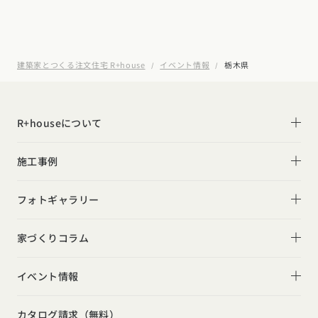
建築家とつくる注文住宅 R+house
イベント情報
栃木県
R+houseについて
R+houseについて
施工事例
性能
施工事例一覧
フォトギャラリー
デザイン
平屋
フォトギャラリー
家づくりコラム
家づくりの流れ
2階建て
リビング
家づくりコラム一覧
選べる仕様
イベント情報
スキップフロア
キッチン
動画で学ぶ注文住宅
コストパフォーマンス
イベント情報一覧
勾配天井
カタログ請求（無料）