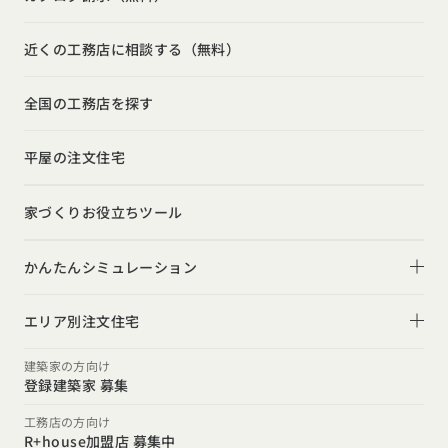
吹き抜け
ルームツアー
アフターサポート
モデルハウス見学会
狭小住宅
玄関
近くの工務店に相談する（無料）
注文住宅の基礎知識
建築家
相談会
シンプル
トイレ
設備・性能
全国の工務店を探す
勉強会
ナチュラル
インテリア・小物
お金と住まい
インダストリアル
平屋の注文住宅
ガレージハウス
周辺環境
インテリア・小物
テラス・デッキ
家づくりお役立ちツール
間取りのヒント
子育て
庭・中庭
施工事例
かんたんシミュレーション
二世帯住宅
土間
スタイルのヒント
住宅ローンは固定金利と変動金利どちらを選ぶ？
オーナー様の声
(評価・口コミ)
エリア別注文住宅
デザインのヒント
家を買うなら、今買うのがいいの？それとも頭金を貯めて
北海道・東北エリア
設計した建築家の想い
建築家の方向け
からがいいの？
登録建築家 募集
ニュースレター
北海道
青森県
岩手県
宮城県
秋田県
山形県
福島県
R+houseの間取り
関東エリア
工務店の方向け
デザインコンテスト
R+house加盟店 募集中