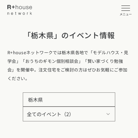
メニュー
「栃木県」のイベント情報
イベント・見学会を探す
R+houseネットワークでは栃木県各地で「モデルハウス・見
カタログ請求する
学会」「おうちのギモン個別相談会」「賢い家づくり勉強
会」を開催中。注文住宅をご検討の方はぜひお気軽にご参加
近くの工務店に相談する
ください。
R+houseについて
栃木県
R+houseについて
全国の工務店を探す
北海道・東北エリア
性能
施工事例
北海道
青森県
岩手県
宮城県
秋田県
山形県
福島県