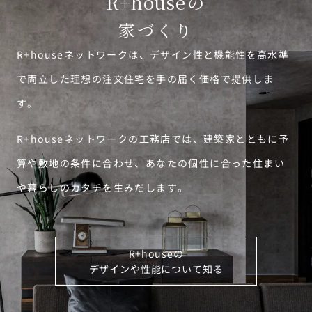
R+house
の
家づくり
R+houseネットワークは、デザイン性と機能性を高水準
で両立した理想の注文住宅を手の届く価格で提供しま
す。
R+houseネットワークの工務店では、建築家とともに予
算や敷地の条件に合わせ、あなたの個性に合った住まい
や暮らしのカタチを生みだします。
R+houseの
デザインや性能について知る