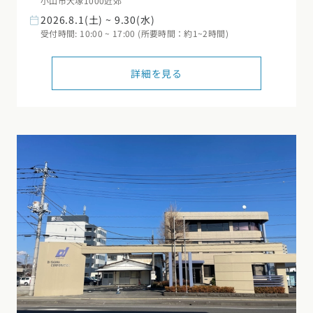
小山市犬塚1000近郊
東海エリア
2026.8.1(土) ~ 9.30(水)
スタイルのヒント
四国エリア
受付時間: 10:00 ~ 17:00 (所要時間：約1~2時間)
愛知県
岐阜県
静岡県
三重県
香川県
徳島県
愛媛県
高知県
デザインのヒント
詳細を見る
関西エリア
九州・沖縄エリア
ニュースレター
大阪府
兵庫県
京都府
滋賀県
奈良県
和歌山県
福岡県
佐賀県
長崎県
熊本県
大分県
宮崎県
鹿児島県
デザインコンテスト
沖縄県
中国エリア
広島県
岡山県
鳥取県
島根県
山口県
四国エリア
香川県
徳島県
愛媛県
高知県
九州・沖縄エリア
福岡県
佐賀県
長崎県
熊本県
大分県
宮崎県
鹿児島県
沖縄県