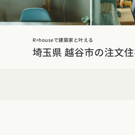
東京都
神奈川県
埼
動画で学ぶ注文住宅
コストパフォ
2階建て
甲信越・北陸エリア
アフターサポ
狭小住宅
動画で学ぶ注
家づくりコラム
新潟県
富山県
石川
建築家
二世帯住宅
家づくりのお
R+houseで建築家と叶える
家づくりコラ
東海エリア
埼玉県 越谷市の注文住
エリア別注文住宅
フォトギャラ
デザイン
愛知県
岐阜県
静岡
注文住宅の基
オーナー様の
ルームツアー
北海道・東北エリア
関西エリア
設備・性能
設計した建築
北海道
青森県
岩手
大阪府
兵庫県
京都
お金と住まい
R+houseの
関東エリア
中国エリア
周辺環境
東京都
神奈川県
埼
広島県
岡山県
鳥取
間取りのヒン
甲信越・北陸エリア
四国エリア
施工事例