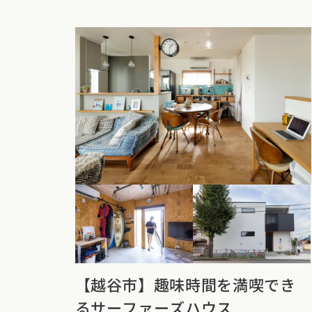
新潟県
富山県
石川
香川県
徳島県
愛媛
スタイルのヒ
東海エリア
九州・沖縄エリア
デザインのヒ
愛知県
岐阜県
静岡
福岡県
佐賀県
長崎
ニュースレタ
関西エリア
デザインコン
大阪府
兵庫県
京都
中国エリア
広島県
岡山県
鳥取
四国エリア
香川県
徳島県
愛媛
【越谷市】趣味時間を満喫でき
るサーファーズハウス
九州・沖縄エリア