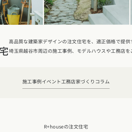
玉県
千葉県
茨城県
栃木県
群馬県
チェッ
ーマンス
家づくり
ート
文住宅
県
福井県
山梨県
長野県
勉強
高品質な建築家デザインの注文住宅を、適正価格で提供する
ム一覧
宅
リー
埼玉県越谷市周辺の施工事例、モデルハウスや工務店を
県
三重県
礎知識
声
(評価・口コミ)
家の想い
県
宮城県
秋田県
山形県
福島県
施工事例
イベント
工務店
家づくりコラム
府
滋賀県
奈良県
和歌山県
間取り
玉県
千葉県
茨城県
栃木県
群馬県
県
島根県
山口県
ト
R+houseの注文住宅