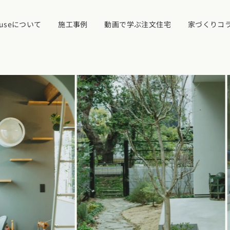
ouseについて
施工事例
動画で学ぶ注文住宅
家づくりコ
イベント・見学
ついて
カタログ請求す
近くの工務店に
県
宮城県
秋田県
山形県
福島県
れ