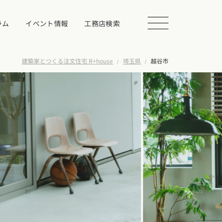
ラム
イベント情報
工務店検索
建築家とつくる注文住宅 R+house
埼玉県
越谷市
会を探す
る
相談する