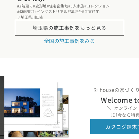
#2階建て
#変形地
#住宅密集地
#3人家族
#コレクション
県
熊本県
大分県
宮崎県
鹿児島県
沖縄県
#勾配天井
#インダストリアル
#30坪台
#注文住宅
埼玉県川口市
埼玉県の
施工事例をもっと見る
全国の施工事例をみる
R+houseの家づ
Welcome t
オンライン
今なら特典
カタログ請求