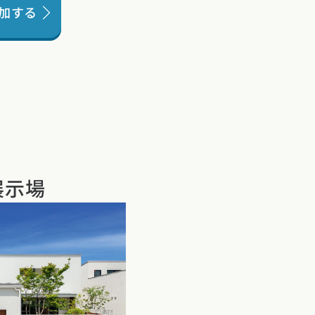
加する
展示場