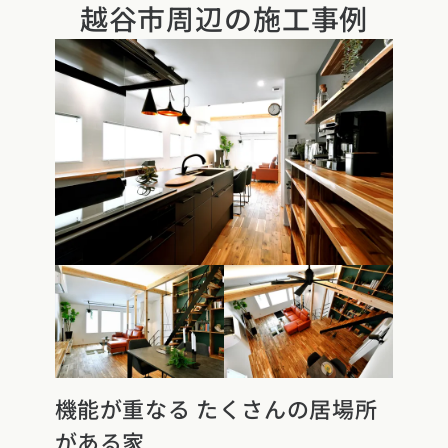
越谷市周辺の
施工事例
県
福井県
山梨県
長野県
県
高知県
ント
ント
県
三重県
県
熊本県
大分県
宮崎県
鹿児島県
沖縄県
ー
テスト
府
滋賀県
奈良県
和歌山県
県
島根県
山口県
県
高知県
機能が重なる たくさんの居場所
がある家