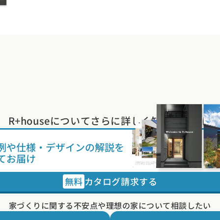
R+houseについて
さらに詳しく知りたい方は
例や
仕様・デザインの解説を
てお届け
無料
カタログ請求する
家づくりに関する不安点や
理想の家について相談したい