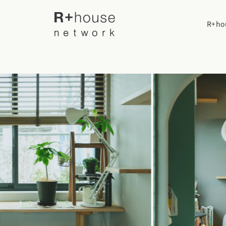
R+h
R+houseについて
R+houseに
全国の工務店を探す
性能
施工事例
北海道・東北エリア
デザイン
北海道
青森県
岩手
家づくりの流
施工事例一覧
【特集】平屋の注文住宅
関東エリア
選べる仕様
平屋