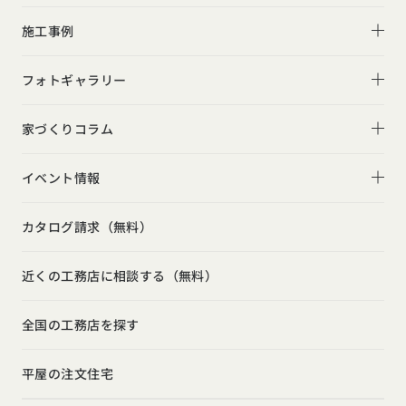
R+houseについて
施工事例
性能
施工事例一覧
フォトギャラリー
デザイン
平屋
フォトギャラリー
家づくりコラム
家づくりの流れ
2階建て
リビング
家づくりコラム一覧
選べる仕様
イベント情報
スキップフロア
キッチン
動画で学ぶ注文住宅
コストパフォーマンス
イベント情報一覧
勾配天井
カタログ請求（無料）
吹き抜け
ルームツアー
アフターサポート
モデルハウス見学会
狭小住宅
玄関
近くの工務店に相談する（無料）
注文住宅の基礎知識
建築家
相談会
シンプル
トイレ
設備・性能
全国の工務店を探す
勉強会
ナチュラル
インテリア・小物
お金と住まい
インダストリアル
カタログ
請求
イベント
検索
工務店
無料相談
平屋の注文住宅
ガレージハウス
周辺環境