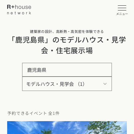
メニュー
建築家の設計、高断熱・高気密を体験できる
イベント・見学会を探す
「鹿児島県」のモデルハウス・見学
会・住宅展示場
カタログ請求する
鹿児島県
近くの工務店に相談する
R+houseについて
R+houseについて
全国の工務店を探す
予約できるイベント 全1件
北海道・東北エリア
性能
施工事例
北海道
青森県
岩手県
宮城県
秋田県
山形県
福島県