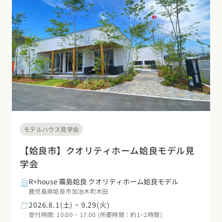
デザイン
施工事例一覧
【特集】平屋の注文住宅
関東エリア
家づくりの流れ
平屋
動画で学ぶ注文住宅
東京都
神奈川県
埼玉県
千葉県
茨城県
栃木県
群馬県
選べる仕様
2階建て
動画で学ぶ注文住宅
家づくりコラム
甲信越・北陸エリア
コストパフォーマンス
狭小住宅
家づくりのお勉強
家づくりコラム一覧
新潟県
富山県
石川県
福井県
山梨県
長野県
エリア別注文住宅
アフターサポート
二世帯住宅
北海道・東北エリア
デザイン
注文住宅の基礎知識
東海エリア
建築家
北海道
青森県
岩手県
宮城県
秋田県
山形県
福島県
フォトギャラリー
ルームツアー
愛知県
岐阜県
静岡県
三重県
設備・性能
モデルハウス見学会
チェックポイントがわかる！
オーナー様の声
家づくり３つのお役立ちツール
(評価・口コミ)
関東エリア
【姶良市】クオリティホーム姶良モデル見
お金と住まい
関西エリア
学会
東京都
神奈川県
埼玉県
千葉県
茨城県
栃木県
群馬県
設計した建築家の想い
大阪府
兵庫県
京都府
滋賀県
奈良県
和歌山県
周辺環境
R+house 霧島姶良 クオリティホーム姶良モデル
R+houseの間取り
甲信越・北陸エリア
鹿児島県姶良市加治木町木田
間取りのヒント
中国エリア
2026.8.1(土) ~ 9.29(火)
新潟県
富山県
石川県
福井県
山梨県
長野県
受付時間: 10:00 ~ 17:00 (所要時間：約1~2時間)
広島県
岡山県
鳥取県
島根県
山口県
施工事例