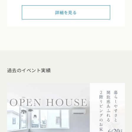
東海エリア
詳細を見る
スタイルのヒント
四国エリア
愛知県
岐阜県
静岡県
三重県
香川県
徳島県
愛媛県
高知県
デザインのヒント
関西エリア
九州・沖縄エリア
ニュースレター
大阪府
兵庫県
京都府
滋賀県
奈良県
和歌山県
福岡県
佐賀県
長崎県
熊本県
大分県
宮崎県
鹿児島県
デザインコンテスト
沖縄県
中国エリア
過去のイベント実績
広島県
岡山県
鳥取県
島根県
山口県
四国エリア
香川県
徳島県
愛媛県
高知県
九州・沖縄エリア
福岡県
佐賀県
長崎県
熊本県
大分県
宮崎県
鹿児島県
沖縄県