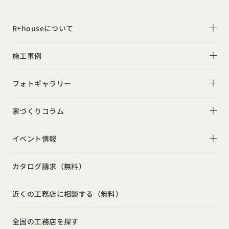
R+houseについて
R+houseについて
施工事例
性能
施工事例一覧
フォトギャラリー
デザイン
平屋
フォトギャラリー
家づくりコラム
家づくりの流れ
2階建て
リビング
家づくりコラム一覧
選べる仕様
イベント情報
スキップフロア
キッチン
動画で学ぶ注文住宅
コストパフォーマンス
イベント情報一覧
勾配天井
カタログ請求（無料）
吹き抜け
ルームツアー
アフターサポート
モデルハウス見学会
狭小住宅
玄関
近くの工務店に相談する（無料）
注文住宅の基礎知識
建築家
相談会
シンプル
トイレ
設備・性能
全国の工務店を探す
勉強会
ナチュラル