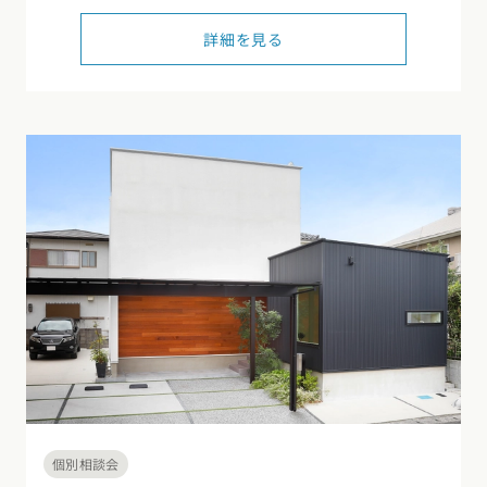
東海エリア
詳細を見る
スタイルのヒント
四国エリア
愛知県
岐阜県
静岡県
三重県
香川県
徳島県
愛媛県
高知県
デザインのヒント
関西エリア
九州・沖縄エリア
ニュースレター
大阪府
兵庫県
京都府
滋賀県
奈良県
和歌山県
福岡県
佐賀県
長崎県
熊本県
大分県
宮崎県
鹿児島県
デザインコンテスト
沖縄県
中国エリア
広島県
岡山県
鳥取県
島根県
山口県
四国エリア
香川県
徳島県
愛媛県
高知県
九州・沖縄エリア
福岡県
佐賀県
長崎県
熊本県
大分県
宮崎県
鹿児島県
個別相談会
沖縄県