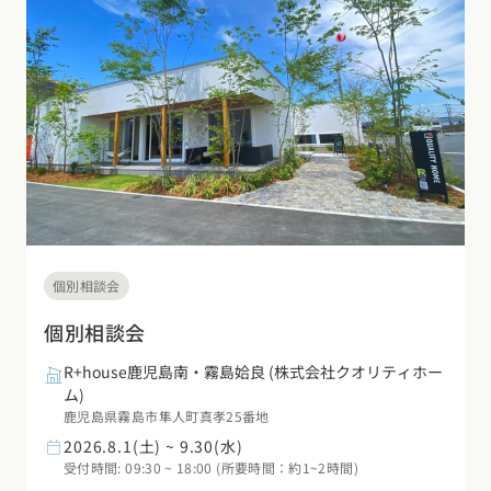
デザイン
施工事例一覧
【特集】平屋の注文住宅
関東エリア
家づくりの流れ
平屋
動画で学ぶ注文住宅
東京都
神奈川県
埼玉県
千葉県
茨城県
栃木県
群馬県
選べる仕様
2階建て
動画で学ぶ注文住宅
家づくりコラム
甲信越・北陸エリア
コストパフォーマンス
狭小住宅
家づくりのお勉強
家づくりコラム一覧
新潟県
富山県
石川県
福井県
山梨県
長野県
エリア別注文住宅
アフターサポート
二世帯住宅
北海道・東北エリア
デザイン
注文住宅の基礎知識
東海エリア
建築家
北海道
青森県
岩手県
宮城県
秋田県
山形県
福島県
フォトギャラリー
ルームツアー
愛知県
岐阜県
静岡県
三重県
設備・性能
個別相談会
チェックポイントがわかる！
オーナー様の声
家づくり３つのお役立ちツール
(評価・口コミ)
関東エリア
個別相談会
お金と住まい
関西エリア
東京都
神奈川県
埼玉県
千葉県
茨城県
栃木県
群馬県
R+house鹿児島南・霧島姶良
(株式会社クオリティホー
設計した建築家の想い
大阪府
兵庫県
京都府
滋賀県
奈良県
和歌山県
周辺環境
ム)
鹿児島県霧島市隼人町真孝25番地
R+houseの間取り
甲信越・北陸エリア
間取りのヒント
中国エリア
2026.8.1(土) ~ 9.30(水)
新潟県
富山県
石川県
福井県
山梨県
長野県
受付時間: 09:30 ~ 18:00 (所要時間：約1~2時間)
広島県
岡山県
鳥取県
島根県
山口県
施工事例