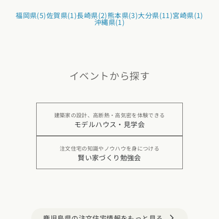
福岡県(5)
佐賀県(1)
長崎県(2)
熊本県(3)
大分県(11)
宮崎県(1)
沖縄県(1)
イベントから探す
建築家の設計、高断熱・高気密を体験できる
モデルハウス・見学会
注文住宅の知識やノウハウを身につける
賢い家づくり勉強会
鹿児島県の注文住宅情報をもっと見る
arrow_forward_ios