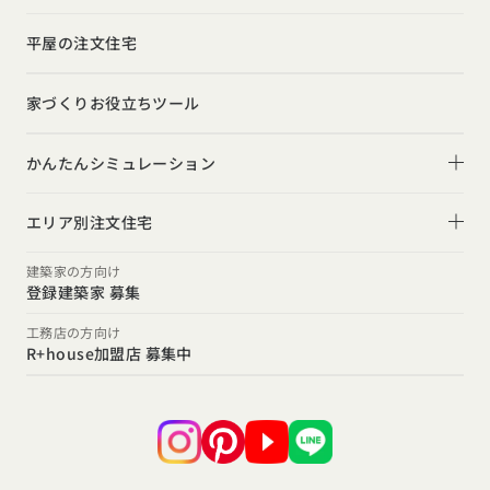
インテリア・小物
お金と住まい
インダストリアル
平屋の注文住宅
ガレージハウス
周辺環境
インテリア・小物
テラス・デッキ
家づくりお役立ちツール
間取りのヒント
子育て
庭・中庭
施工事例
かんたんシミュレーション
二世帯住宅
土間
スタイルのヒント
住宅ローンは固定金利と変動金利どちらを選ぶ？
オーナー様の声
(評価・口コミ)
エリア別注文住宅
デザインのヒント
家を買うなら、今買うのがいいの？それとも頭金を貯めて
北海道・東北エリア
設計した建築家の想い
建築家の方向け
からがいいの？
登録建築家 募集
ニュースレター
北海道
青森県
岩手県
宮城県
秋田県
山形県
福島県
R+houseの間取り
関東エリア
工務店の方向け
デザインコンテスト
R+house加盟店 募集中
東京都
神奈川県
埼玉県
千葉県
茨城県
栃木県
群馬県
甲信越・北陸エリア
新潟県
富山県
石川県
福井県
山梨県
長野県
東海エリア