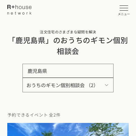
メニュー
注文住宅のさまざまな疑問を解決
イベント・見学会を探す
「鹿児島県」のおうちのギモン個別
相談会
カタログ請求する
鹿児島県
近くの工務店に相談する
R+houseについて
R+houseについて
全国の工務店を探す
予約できるイベント 全2件
北海道・東北エリア
性能
施工事例
北海道
青森県
岩手県
宮城県
秋田県
山形県
福島県