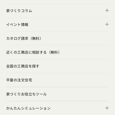
デザイン
平屋
フォトギャラリー
家づくりコラム
家づくりの流れ
2階建て
リビング
家づくりコラム一覧
選べる仕様
イベント情報
スキップフロア
キッチン
動画で学ぶ注文住宅
コストパフォーマンス
イベント情報一覧
勾配天井
カタログ請求（無料）
吹き抜け
ルームツアー
アフターサポート
モデルハウス見学会
狭小住宅
玄関
近くの工務店に相談する（無料）
注文住宅の基礎知識
建築家
相談会
シンプル
トイレ
設備・性能
全国の工務店を探す
勉強会
ナチュラル
インテリア・小物
お金と住まい
インダストリアル
平屋の注文住宅
ガレージハウス
周辺環境
インテリア・小物
テラス・デッキ
家づくりお役立ちツール
間取りのヒント
子育て
庭・中庭
施工事例
かんたんシミュレーション
二世帯住宅
土間