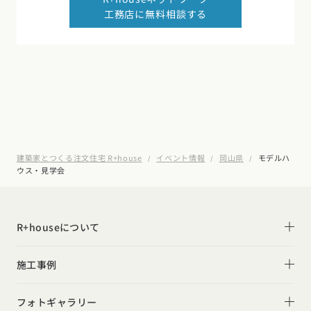
工務店に無料相談する
建築家とつくる注文住宅 R+house
イベント情報
岡山県
モデルハ
ウス・見学会
R+houseについて
R+houseについて
施工事例
性能
施工事例一覧
フォトギャラリー