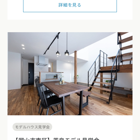
詳細を見る
東海エリア
スタイルのヒント
四国エリア
愛知県
岐阜県
静岡県
三重県
香川県
徳島県
愛媛県
高知県
デザインのヒント
関西エリア
九州・沖縄エリア
ニュースレター
大阪府
兵庫県
京都府
滋賀県
奈良県
和歌山県
福岡県
佐賀県
長崎県
熊本県
大分県
宮崎県
鹿児島県
デザインコンテスト
沖縄県
中国エリア
広島県
岡山県
鳥取県
島根県
山口県
四国エリア
香川県
徳島県
愛媛県
高知県
九州・沖縄エリア
モデルハウス見学会
福岡県
佐賀県
長崎県
熊本県
大分県
宮崎県
鹿児島県
沖縄県