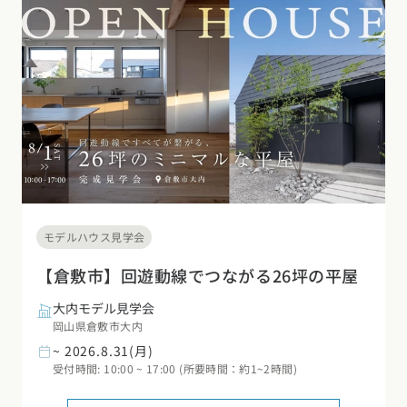
デザイン
施工事例一覧
【特集】平屋の注文住宅
関東エリア
家づくりの流れ
平屋
動画で学ぶ注文住宅
東京都
神奈川県
埼玉県
千葉県
茨城県
栃木県
群馬県
選べる仕様
2階建て
動画で学ぶ注文住宅
家づくりコラム
甲信越・北陸エリア
コストパフォーマンス
狭小住宅
家づくりのお勉強
家づくりコラム一覧
新潟県
富山県
石川県
福井県
山梨県
長野県
エリア別注文住宅
アフターサポート
二世帯住宅
北海道・東北エリア
デザイン
注文住宅の基礎知識
東海エリア
建築家
北海道
青森県
岩手県
宮城県
秋田県
山形県
福島県
フォトギャラリー
ルームツアー
愛知県
岐阜県
静岡県
三重県
設備・性能
モデルハウス見学会
チェックポイントがわかる！
オーナー様の声
家づくり３つのお役立ちツール
(評価・口コミ)
関東エリア
【倉敷市】回遊動線でつながる26坪の平屋
お金と住まい
関西エリア
東京都
神奈川県
埼玉県
千葉県
茨城県
栃木県
群馬県
大内モデル見学会
設計した建築家の想い
大阪府
兵庫県
京都府
滋賀県
奈良県
和歌山県
周辺環境
岡山県倉敷市大内
~ 2026.8.31(月)
R+houseの間取り
甲信越・北陸エリア
間取りのヒント
中国エリア
受付時間: 10:00 ~ 17:00 (所要時間：約1~2時間)
新潟県
富山県
石川県
福井県
山梨県
長野県
広島県
岡山県
鳥取県
島根県
山口県
施工事例