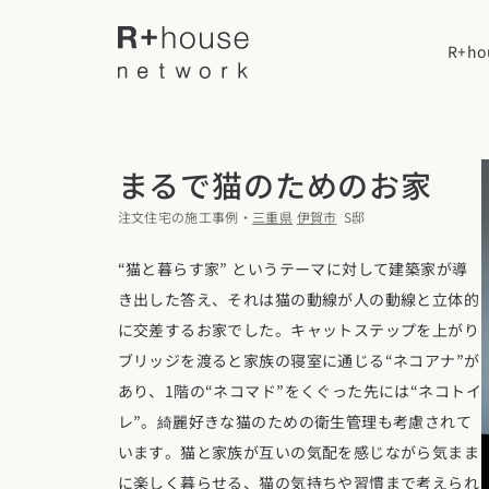
R+h
まるで猫のためのお家
R+houseについて
注文住宅の施工事例・
三重県
伊賀市
S邸
R+houseに
全国の工務店を探す
“猫と暮らす家” というテーマに対して建築家が導
き出した答え、それは猫の動線が人の動線と立体的
性能
に交差するお家でした。キャットステップを上がり
施工事例
北海道・東北エリア
デザイン
ブリッジを渡ると家族の寝室に通じる“ネコアナ”が
北海道
青森県
岩手
あり、1階の“ネコマド”をくぐった先には“ネコトイ
家づくりの流
施工事例一覧
レ”。綺麗好きな猫のための衛生管理も考慮されて
【特集】平屋の注文住宅
関東エリア
います。猫と家族が互いの気配を感じながら気まま
選べる仕様
平屋
に楽しく暮らせる、猫の気持ちや習慣まで考えられ