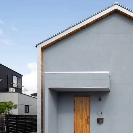
県
福井県
山梨県
長野県
県
高知県
ント
ント
県
三重県
県
熊本県
大分県
宮崎県
鹿児島県
沖縄県
ー
テスト
府
滋賀県
奈良県
和歌山県
県
島根県
山口県
県
高知県