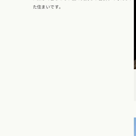
東京都
神奈川県
埼
動画で学ぶ注文住宅
た住まいです。
コストパフォ
2階建て
甲信越・北陸エリア
アフターサポ
狭小住宅
動画で学ぶ注
家づくりコラム
新潟県
富山県
石川
建築家
二世帯住宅
家づくりのお
家づくりコラ
東海エリア
エリア別注文住宅
フォトギャラ
デザイン
愛知県
岐阜県
静岡
注文住宅の基
オーナー様の
ルームツアー
北海道・東北エリア
関西エリア
設備・性能
設計した建築
北海道
青森県
岩手
大阪府
兵庫県
京都
お金と住まい
R+houseの
関東エリア
中国エリア
周辺環境
東京都
神奈川県
埼
広島県
岡山県
鳥取
間取りのヒン
甲信越・北陸エリア
四国エリア
施工事例