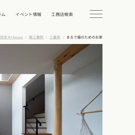
ラム
イベント情報
工務店検索
 R+house
施工事例
三重県
まるで猫のためのお家
会を探す
る
相談する