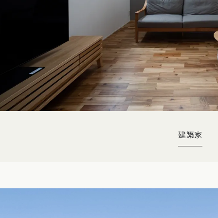
玉県
千葉県
茨城県
栃木県
群馬県
チェッ
ーマンス
家づくり
ート
文住宅
県
福井県
山梨県
長野県
勉強
ム一覧
リー
県
三重県
礎知識
声
(評価・口コミ)
家の想い
県
宮城県
秋田県
山形県
福島県
建築家
府
滋賀県
奈良県
和歌山県
間取り
玉県
千葉県
茨城県
栃木県
群馬県
県
島根県
山口県
ト