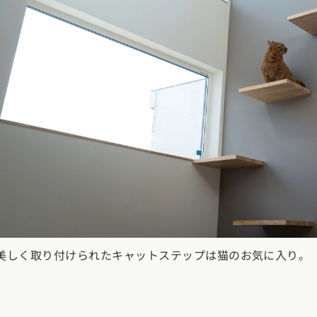
お近くのイベントを探す
リア：全国
報を元に
地から探す
北エリア
県 (0)
岩手県 (0)
宮城県 (0)
秋田県 (2)
山形県 (2)
福島県 (0)
美しく取り付けられたキャットステップは猫のお気に入り。
川県 (1)
埼玉県 (7)
千葉県 (7)
茨城県 (3)
栃木県 (0)
群馬県 (4
陸エリア