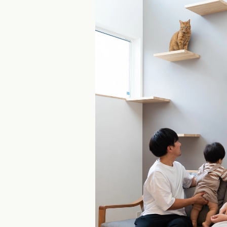
県 (1)
石川県 (0)
福井県 (0)
山梨県 (4)
長野県 (3)
 (13)
静岡県 (11)
三重県 (1)
 (11)
京都府 (0)
滋賀県 (0)
奈良県 (4)
和歌山県 (2)
県 (3)
鳥取県 (6)
島根県 (6)
山口県 (2)
県 (3)
愛媛県 (0)
高知県 (1)
エリア
県 (1)
長崎県 (0)
熊本県 (3)
大分県 (4)
宮崎県 (1)
鹿児島県 (1