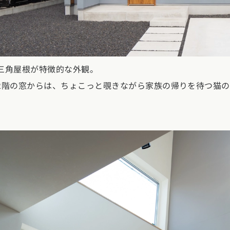
県
熊本県
大分県
宮崎県
鹿児島県
沖縄県
三角屋根が特徴的な外観。
2階の窓からは、ちょこっと覗きながら家族の帰りを待つ猫