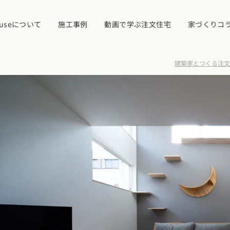
ouseについて
施工事例
動画で学ぶ注文住宅
家づくりコ
建築家とつくる注文住宅
イベント・見学
ついて
カタログ請求す
近くの工務店に
県
宮城県
秋田県
山形県
福島県
れ