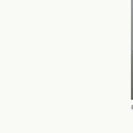
選択中のエ
位置情
現在
北海道・東
北海道 (0)
青森
関東エリア
東京都 (3)
神奈
甲信越・北