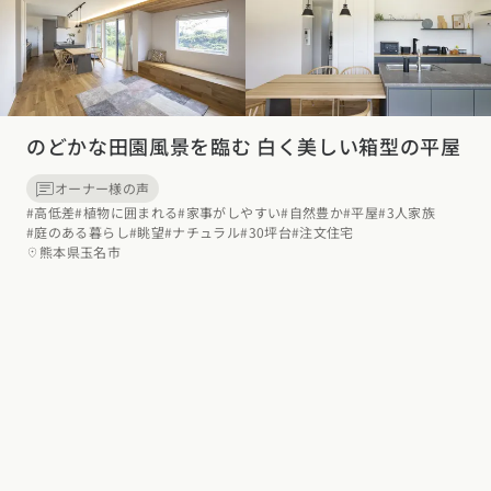
東海エリア
スタイルのヒント
四国エリア
愛知県
岐阜県
静岡県
三重県
香川県
徳島県
愛媛県
高知県
デザインのヒント
関西エリア
のどかな田園風景を臨む 白く美しい箱型の平屋
九州・沖縄エリア
ニュースレター
大阪府
兵庫県
京都府
滋賀県
奈良県
和歌山県
福岡県
佐賀県
長崎県
熊本県
大分県
宮崎県
鹿児島県
オーナー様の声
デザインコンテスト
沖縄県
#高低差
#植物に囲まれる
#家事がしやすい
#自然豊か
#平屋
#3人家族
中国エリア
#庭のある暮らし
#眺望
#ナチュラル
#30坪台
#注文住宅
熊本県玉名市
広島県
岡山県
鳥取県
島根県
山口県
四国エリア
香川県
徳島県
愛媛県
高知県
九州・沖縄エリア
福岡県
佐賀県
長崎県
熊本県
大分県
宮崎県
鹿児島県
沖縄県