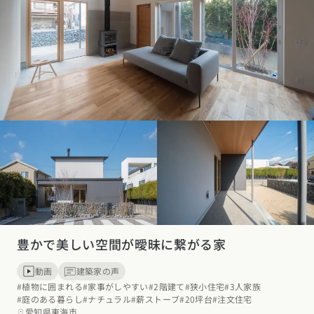
豊かで美しい空間が曖昧に繋がる家
動画
建築家の声
#植物に囲まれる
#家事がしやすい
#2階建て
#狭小住宅
#3人家族
#庭のある暮らし
#ナチュラル
#薪ストーブ
#20坪台
#注文住宅
愛知県東海市