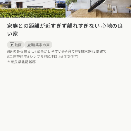
家族との距離が近すぎず離れすぎない 心地の良
い家
動画
建築家の声
#庭のある暮らし
#家事がしやすい
#子育て
#複数家族
#2階建て
#二世帯住宅
#シンプル
#50坪以上
#注文住宅
奈良県北葛城郡