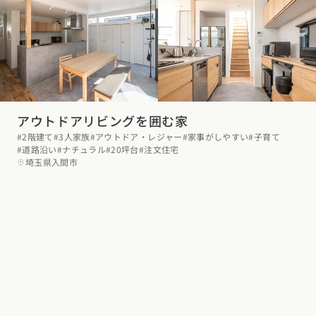
お近くのイベントを探す
選択中のエリア：全国
位置情報を元に
現在地から探す
アウトドアリビングを囲む家
#2階建て
#3人家族
#アウトドア・レジャー
#家事がしやすい
#子育て
#道路沿い
#ナチュラル
#20坪台
#注文住宅
北海道・東北エリア
埼玉県入間市
北海道 (3)
青森県 (2)
岩手県 (1)
宮城県 (0)
秋田県 (5)
山形県 (10)
福島県 (4)
関東エリア
東京都 (14)
神奈川県 (7)
埼玉県 (19)
千葉県 (15)
茨城県 (7)
栃木県 (2)
群馬県 (7)
甲信越・北陸エリア
新潟県 (12)
富山県 (6)
石川県 (0)
福井県 (0)
山梨県 (8)