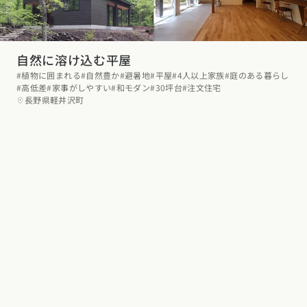
自然に溶け込む平屋
#植物に囲まれる
#自然豊か
#避暑地
#平屋
#4人以上家族
#庭のある暮らし
#高低差
#家事がしやすい
#和モダン
#30坪台
#注文住宅
長野県軽井沢町