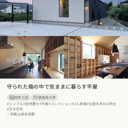
守られた箱の中で気ままに暮らす平屋
間取り図
建築家の声
#シンプル
#自然豊か
#平屋
#コレクション
#2人家族
#勾配天井
#30坪台
#注文住宅
和歌山県有田郡