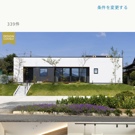
デザイン
施工事例一覧
【特集】平屋の注文住宅
条件を変更する
関東エリア
家づくりの流れ
平屋
動画で学ぶ注文住宅
339件
東京都
神奈川県
埼玉県
千葉県
茨城県
栃木県
群馬県
選べる仕様
2階建て
動画で学ぶ注文住宅
家づくりコラム
甲信越・北陸エリア
コストパフォーマンス
狭小住宅
家づくりのお勉強
家づくりコラム一覧
新潟県
富山県
石川県
福井県
山梨県
長野県
エリア別注文住宅
アフターサポート
二世帯住宅
北海道・東北エリア
デザイン
注文住宅の基礎知識
東海エリア
建築家
北海道
青森県
岩手県
宮城県
秋田県
山形県
福島県
フォトギャラリー
ルームツアー
愛知県
岐阜県
静岡県
三重県
設備・性能
チェックポイントがわかる！
オーナー様の声
家づくり３つのお役立ちツール
(評価・口コミ)
関東エリア
お金と住まい
関西エリア
東京都
神奈川県
埼玉県
千葉県
茨城県
栃木県
群馬県
設計した建築家の想い
大阪府
兵庫県
京都府
滋賀県
奈良県
和歌山県
周辺環境
R+houseの間取り
甲信越・北陸エリア
間取りのヒント
中国エリア
新潟県
富山県
石川県
福井県
山梨県
長野県
広島県
岡山県
鳥取県
島根県
山口県
施工事例