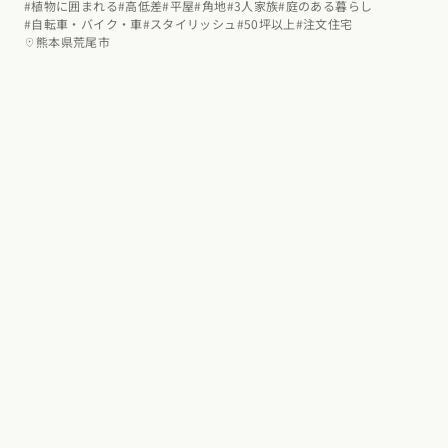
#植物に囲まれる
#高低差
#平屋
#角地
#3人家族
#庭のある暮らし
#自転車・バイク・車
#スタイリッシュ
#50坪以上
#注文住宅
熊本県荒尾市