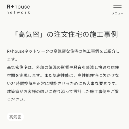
メニュー
「高気密」の注文住宅の施工事例
イベント・見学会を探す
カタログ請求する
R+houseネットワークの高気密な住宅の施工事例をご紹介し
ます。
近くの工務店に相談する
高気密住宅は、外部の気温の影響や騒音を軽減し快適な居住
空間を実現します。また気密性能は、高性能住宅に欠かせな
い24時間換気を正常に機能させるためにも大事な要素です。
建築家がお客様の想いに寄り添って設計した施工事例をご覧
R+houseについて
ください。
R+houseについて
全国の工務店を探す
高気密
北海道・東北エリア
性能
施工事例
北海道
青森県
岩手県
宮城県
秋田県
山形県
福島県