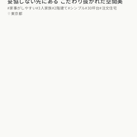
妥協しない先にある こだわり抜かれた空間美
#家事がしやすい
#3人家族
#2階建て
#シンプル
#30坪台
#注文住宅
東京都