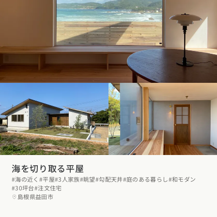
海を切り取る平屋
#海の近く
#平屋
#3人家族
#眺望
#勾配天井
#庭のある暮らし
#和モダン
#30坪台
#注文住宅
島根県益田市