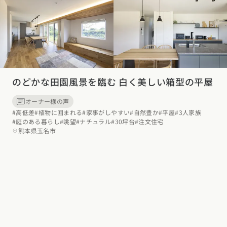
東海エリア
スタイルのヒント
四国エリア
愛知県
岐阜県
静岡県
三重県
香川県
徳島県
愛媛県
高知県
デザインのヒント
関西エリア
九州・沖縄エリア
ニュースレター
大阪府
兵庫県
京都府
滋賀県
奈良県
和歌山県
のどかな田園風景を臨む 白く美しい箱型の平屋
福岡県
佐賀県
長崎県
熊本県
大分県
宮崎県
鹿児島県
デザインコンテスト
沖縄県
オーナー様の声
中国エリア
#高低差
#植物に囲まれる
#家事がしやすい
#自然豊か
#平屋
#3人家族
広島県
岡山県
鳥取県
島根県
山口県
#庭のある暮らし
#眺望
#ナチュラル
#30坪台
#注文住宅
熊本県玉名市
四国エリア
香川県
徳島県
愛媛県
高知県
九州・沖縄エリア
福岡県
佐賀県
長崎県
熊本県
大分県
宮崎県
鹿児島県
沖縄県