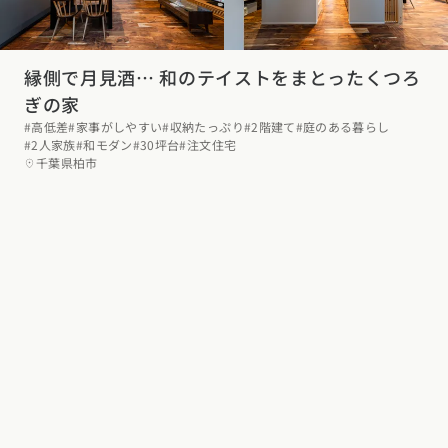
縁側で月見酒… 和のテイストをまとったくつろ
ぎの家
#高低差
#家事がしやすい
#収納たっぷり
#2階建て
#庭のある暮らし
#2人家族
#和モダン
#30坪台
#注文住宅
千葉県柏市