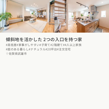
お近くのイベントを探す
選択中のエリア：全国
位置情報を元に
傾斜地を活かした 2つの入口を持つ家
現在地から探す
#高低差
#家事がしやすい
#子育て
#2階建て
#4人以上家族
#庭のある暮らし
#ナチュラル
#20坪台
#注文住宅
北海道・東北エリア
佐賀県武雄市
北海道 (3)
青森県 (2)
岩手県 (1)
宮城県 (0)
秋田県 (5)
山形県 (10)
福島県 (4)
関東エリア
東京都 (14)
神奈川県 (7)
埼玉県 (19)
千葉県 (15)
茨城県 (7)
栃木県 (2)
群馬県 (7)
甲信越・北陸エリア
新潟県 (12)
富山県 (6)
石川県 (0)
福井県 (0)
山梨県 (8)