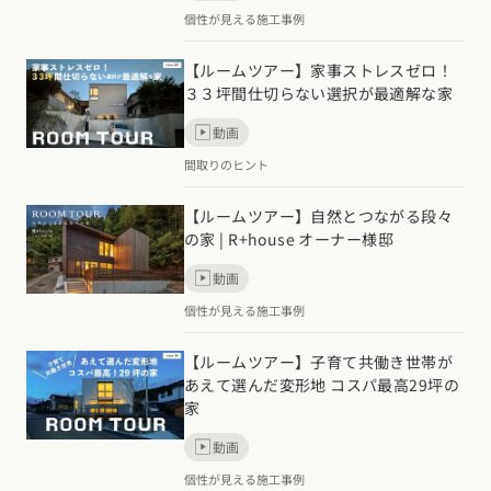
個性が見える施工事例
【ルームツアー】家事ストレスゼロ！
３３坪間仕切らない選択が最適解な家
動画
間取りのヒント
【ルームツアー】自然とつながる段々
の家 | R+house オーナー様邸
動画
個性が見える施工事例
【ルームツアー】子育て共働き世帯が
あえて選んだ変形地 コスパ最高29坪の
家
動画
個性が見える施工事例