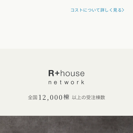
コストについて詳しく見る
12,000
棟
全国
以上の受注棟数
カタログ
請求
イベント
検索
工務店
無料相談