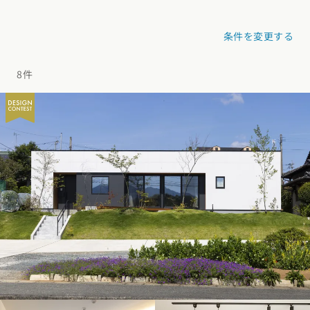
デザイン
施工事例一覧
【特集】平屋の注文住宅
関東エリア
条件を変更する
家づくりの流れ
平屋
動画で学ぶ注文住宅
東京都
神奈川県
埼玉県
千葉県
茨城県
栃木県
群馬県
選べる仕様
8件
2階建て
動画で学ぶ注文住宅
家づくりコラム
甲信越・北陸エリア
コストパフォーマンス
狭小住宅
家づくりのお勉強
家づくりコラム一覧
新潟県
富山県
石川県
福井県
山梨県
長野県
エリア別注文住宅
アフターサポート
二世帯住宅
北海道・東北エリア
デザイン
注文住宅の基礎知識
東海エリア
建築家
北海道
青森県
岩手県
宮城県
秋田県
山形県
福島県
フォトギャラリー
ルームツアー
愛知県
岐阜県
静岡県
三重県
設備・性能
チェックポイントがわかる！
オーナー様の声
家づくり３つのお役立ちツール
(評価・口コミ)
関東エリア
お金と住まい
関西エリア
東京都
神奈川県
埼玉県
千葉県
茨城県
栃木県
群馬県
設計した建築家の想い
大阪府
兵庫県
京都府
滋賀県
奈良県
和歌山県
周辺環境
R+houseの間取り
甲信越・北陸エリア
間取りのヒント
中国エリア
新潟県
富山県
石川県
福井県
山梨県
長野県
広島県
岡山県
鳥取県
島根県
山口県
施工事例