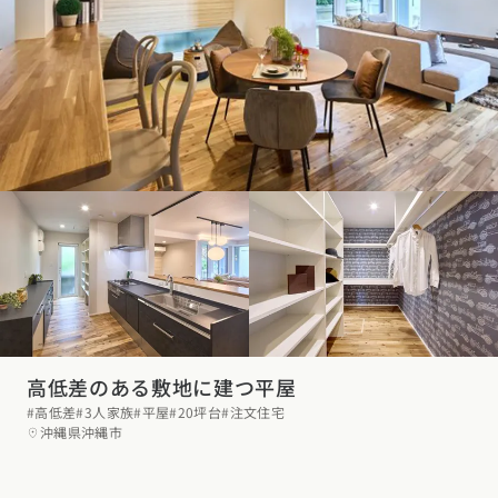
高低差のある敷地に建つ平屋
#高低差
#3人家族
#平屋
#20坪台
#注文住宅
沖縄県沖縄市