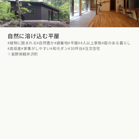
自然に溶け込む平屋
#植物に囲まれる
#自然豊か
#避暑地
#平屋
#4人以上家族
#庭のある暮らし
#高低差
#家事がしやすい
#和モダン
#30坪台
#注文住宅
長野県軽井沢町