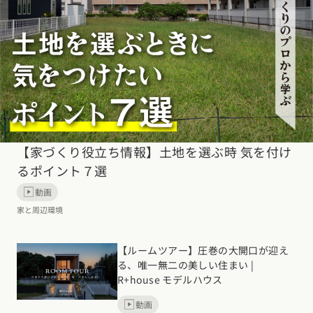
【家づくり役立ち情報】土地を選ぶ時 気を付け
るポイント７選
動画
家と周辺環境
【ルームツアー】圧巻の大開口が迎え
る、唯一無二の美しい住まい |
R+house モデルハウス
動画