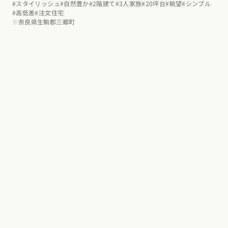
#スタイリッシュ
#自然豊か
#2階建て
#3人家族
#20坪台
#眺望
#シンプル
#高低差
#注文住宅
奈良県生駒郡三郷町