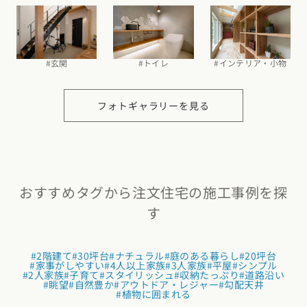
#玄関
#トイレ
#インテリア・小物
フォトギャラリーを見る
おすすめタグから注文住宅の施工事例を探
す
#2階建て
#30坪台
#ナチュラル
#庭のある暮らし
#20坪台
#家事がしやすい
#4人以上家族
#3人家族
#平屋
#シンプル
#2人家族
#子育て
#スタイリッシュ
#収納たっぷり
#道路沿い
#眺望
#自然豊か
#アウトドア・レジャー
#勾配天井
#植物に囲まれる