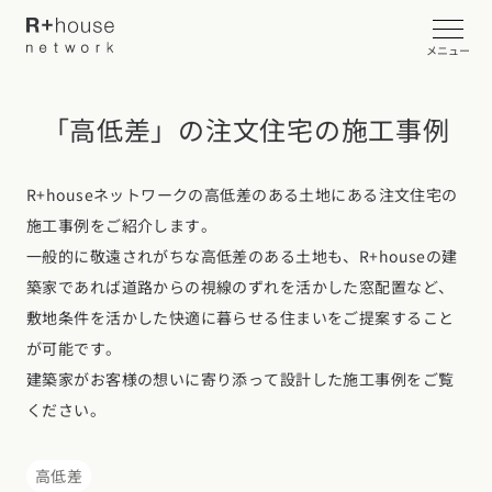
メニュー
「高低差」の注文住宅の施工事例
イベント・見学会を探す
カタログ請求する
R+houseネットワークの高低差のある土地にある注文住宅の
施工事例をご紹介します。
近くの工務店に相談する
一般的に敬遠されがちな高低差のある土地も、R+houseの建
築家であれば道路からの視線のずれを活かした窓配置など、
敷地条件を活かした快適に暮らせる住まいをご提案すること
が可能です。
R+houseについて
建築家がお客様の想いに寄り添って設計した施工事例をご覧
R+houseについて
全国の工務店を探す
ください。
北海道・東北エリア
性能
施工事例
高低差
北海道
青森県
岩手県
宮城県
秋田県
山形県
福島県