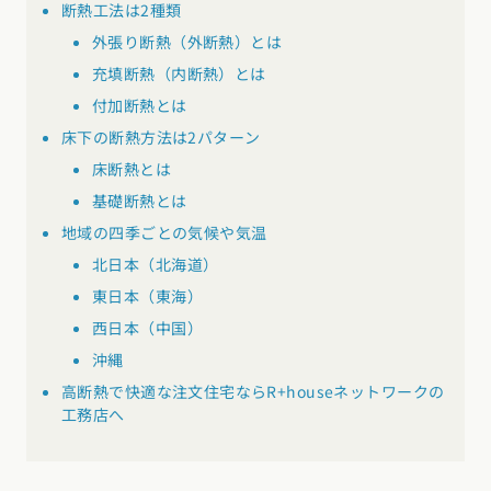
断熱工法は2種類
東海エリア
外張り断熱（外断熱）とは
スタイルのヒント
四国エリア
愛知県
岐阜県
静岡県
三重県
充填断熱（内断熱）とは
香川県
徳島県
愛媛県
高知県
デザインのヒント
付加断熱とは
関西エリア
床下の断熱方法は2パターン
九州・沖縄エリア
ニュースレター
大阪府
兵庫県
京都府
滋賀県
奈良県
和歌山県
床断熱とは
福岡県
佐賀県
長崎県
熊本県
大分県
宮崎県
鹿児島県
デザインコンテスト
基礎断熱とは
沖縄県
中国エリア
地域の四季ごとの気候や気温
広島県
岡山県
鳥取県
島根県
山口県
北日本（北海道）
東日本（東海）
四国エリア
西日本（中国）
香川県
徳島県
愛媛県
高知県
沖縄
高断熱で快適な注文住宅ならR+houseネットワークの
工務店へ
九州・沖縄エリア
福岡県
佐賀県
長崎県
熊本県
大分県
宮崎県
鹿児島県
沖縄県