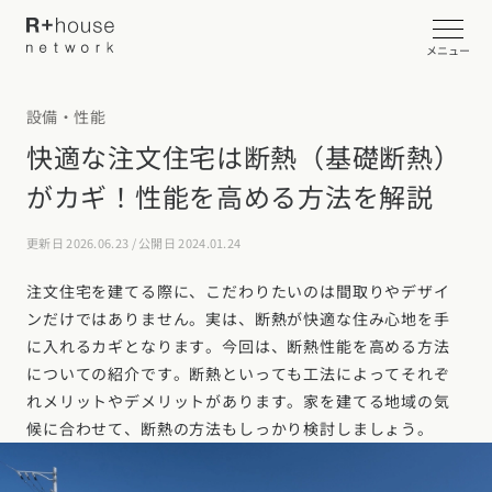
メニュー
設備・性能
イベント・見学会を探す
快適な注文住宅は断熱（基礎断熱）
がカギ！性能を高める方法を解説
カタログ請求する
更新日 2026.06.23 / 公開日 2024.01.24
近くの工務店に相談する
注文住宅を建てる際に、こだわりたいのは間取りやデザイ
ンだけではありません。実は、断熱が快適な住み心地を手
に入れるカギとなります。今回は、断熱性能を高める方法
R+houseについて
についての紹介です。断熱といっても工法によってそれぞ
れメリットやデメリットがあります。家を建てる地域の気
R+houseについて
全国の工務店を探す
候に合わせて、断熱の方法もしっかり検討しましょう。
北海道・東北エリア
性能
施工事例
北海道
青森県
岩手県
宮城県
秋田県
山形県
福島県