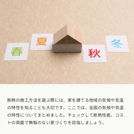
お近くのイベントを探す
選択中のエリア：全国
位置情報を元に
現在地から探す
北海道・東北エリア
北海道 (3)
青森県 (2)
岩手県 (1)
宮城県 (0)
秋田県 (5)
山形県 (10)
福島県 (4)
関東エリア
断熱の施工方法を選ぶ際には、家を建てる地域の気候や気温
東京都 (14)
神奈川県 (7)
埼玉県 (19)
千葉県 (15)
茨城県 (7)
の特性を知ることも大切です。ここでは、全国の気候や気温
栃木県 (2)
群馬県 (7)
の特性についてまとめました。チェックして断熱性能、コス
甲信越・北陸エリア
トの両面で無駄のない家づくりを目指しましょう。
新潟県 (12)
富山県 (6)
石川県 (0)
福井県 (0)
山梨県 (8)