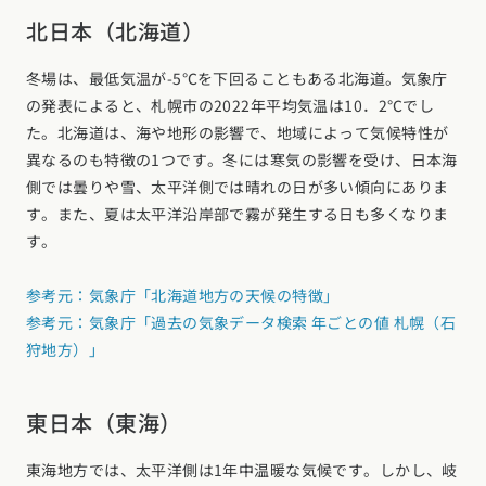
長野県 (10)
北日本（北海道）
東海エリア
冬場は、最低気温が-5℃を下回ることもある北海道。気象庁
愛知県 (28)
岐阜県 (23)
静岡県 (25)
三重県 (5)
の発表によると、札幌市の2022年平均気温は10．2℃でし
関西エリア
た。北海道は、海や地形の影響で、地域によって気候特性が
異なるのも特徴の1つです。冬には寒気の影響を受け、日本海
大阪府 (19)
兵庫県 (36)
京都府 (6)
滋賀県 (0)
奈良県 (6)
側では曇りや雪、太平洋側では晴れの日が多い傾向にありま
和歌山県 (5)
す。また、夏は太平洋沿岸部で霧が発生する日も多くなりま
中国エリア
す。
広島県 (14)
岡山県 (8)
鳥取県 (13)
島根県 (12)
山口県 (5)
四国エリア
参考元：気象庁「北海道地方の天候の特徴」
参考元：気象庁「過去の気象データ検索 年ごとの値 札幌（石
香川県 (1)
徳島県 (10)
愛媛県 (1)
高知県 (4)
狩地方）」
九州・沖縄エリア
福岡県 (13)
佐賀県 (2)
長崎県 (2)
熊本県 (8)
大分県 (15)
東日本（東海）
宮崎県 (3)
鹿児島県 (8)
沖縄県 (3)
東海地方では、太平洋側は1年中温暖な気候です。しかし、岐