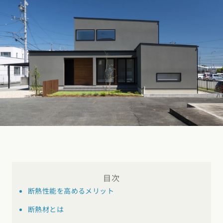
デザイン
施工事例一覧
【特集】平屋の注文住宅
関東エリア
家づくりの流れ
平屋
動画で学ぶ注文住宅
東京都
神奈川県
埼玉県
千葉県
茨城県
栃木県
群馬県
選べる仕様
2階建て
動画で学ぶ注文住宅
家づくりコラム
甲信越・北陸エリア
コストパフォーマンス
狭小住宅
家づくりのお勉強
家づくりコラム一覧
新潟県
富山県
石川県
福井県
山梨県
長野県
エリア別注文住宅
アフターサポート
二世帯住宅
北海道・東北エリア
デザイン
注文住宅の基礎知識
東海エリア
建築家
北海道
青森県
岩手県
宮城県
秋田県
山形県
福島県
フォトギャラリー
ルームツアー
愛知県
岐阜県
静岡県
三重県
設備・性能
チェックポイントがわかる！
オーナー様の声
家づくり３つのお役立ちツール
(評価・口コミ)
関東エリア
お金と住まい
関西エリア
東京都
神奈川県
埼玉県
千葉県
茨城県
栃木県
群馬県
設計した建築家の想い
大阪府
兵庫県
京都府
滋賀県
奈良県
和歌山県
周辺環境
目次
断熱性能を高めるメリット
R+houseの間取り
甲信越・北陸エリア
間取りのヒント
中国エリア
新潟県
富山県
石川県
福井県
山梨県
長野県
断熱材とは
広島県
岡山県
鳥取県
島根県
山口県
施工事例