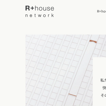
R+h
R+houseについて
R+houseに
全国の工務店を探す
性能
施工事例
北海道・東北エリア
デザイン
私
北海道
青森県
岩手
家づくりの流
施工事例一覧
【特集】平屋の注文住宅
そ
関東エリア
選べる仕様
平屋