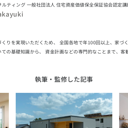
ルティング 一般社団法人 住宅資産価値保全保証協会認定講
県
熊本県
大分県
宮崎県
鹿児島県
沖縄県
akayuki
くりを実現いただくため、 全国各地で年100回以上、家づ
いての基礎知識から、 資金計画などの専門的なことまで、客
執筆・監修した記事