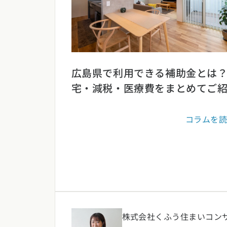
選択中のエ
広島県で利用できる補助金とは
宅・減税・医療費をまとめてご
位置情
現在
コラムを
北海道・東
北海道 (3)
青森
関東エリア
東京都 (12)
神
甲信越・北
株式会社くふう住まいコン