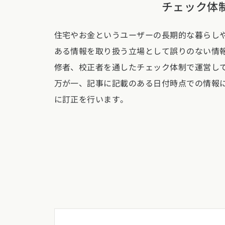
チェック体
新潟県
富山県
石川
香川県
徳島県
愛媛
スタイルのヒ
東海エリア
住宅やお金というユーザーの長期的な暮らし
九州・沖縄エリア
デザインのヒ
ある情報を取り扱う立場として誤りのない情
愛知県
岐阜県
静岡
福岡県
佐賀県
長崎
修者、校正者を通したチェック体制で運営し
ニュースレタ
関西エリア
万が一、記事に記載のある日付時点での情報
デザインコン
に訂正を行います。
大阪府
兵庫県
京都
中国エリア
広島県
岡山県
鳥取
四国エリア
香川県
徳島県
愛媛
九州・沖縄エリア