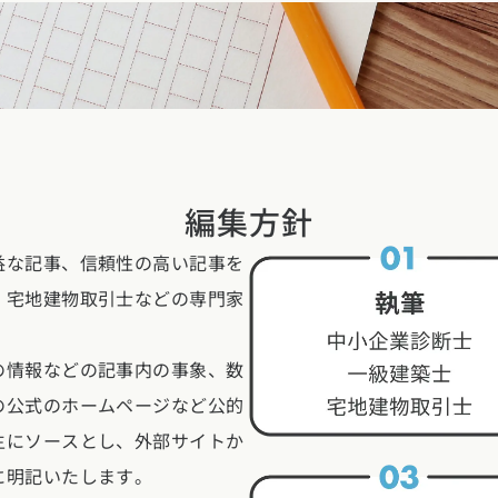
玉県
千葉県
茨城県
栃木県
群馬県
チェッ
ーマンス
家づくり
ート
文住宅
県
福井県
山梨県
長野県
勉強
ム一覧
リー
県
三重県
編集方針
礎知識
声
(評価・口コミ)
益な記事、信頼性の高い記事を
家の想い
、宅地建物取引士などの専門家
県
宮城県
秋田県
山形県
福島県
府
滋賀県
奈良県
和歌山県
間取り
の情報などの記事内の事象、数
の公式のホームページなど公的
玉県
千葉県
茨城県
栃木県
群馬県
県
島根県
山口県
ト
主にソースとし、外部サイトか
に明記いたします。