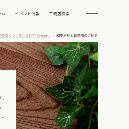
ラム
イベント情報
工務店検索
建築家とつくる注文住宅 R+house
編集方針と執筆陣のご紹介
会を探す
る
け、
相談する
。
す。