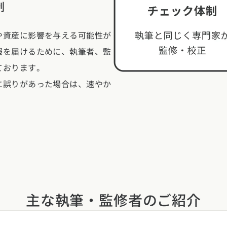
制
県
福井県
山梨県
長野県
県
高知県
ント
や資産に影響を与える可能性が
ント
報を届けるために、執筆者、監
県
三重県
県
熊本県
大分県
宮崎県
鹿児島県
沖縄県
ております。
ー
に誤りがあった場合は、速やか
テスト
府
滋賀県
奈良県
和歌山県
県
島根県
山口県
県
高知県
主な執筆・監修者のご紹介