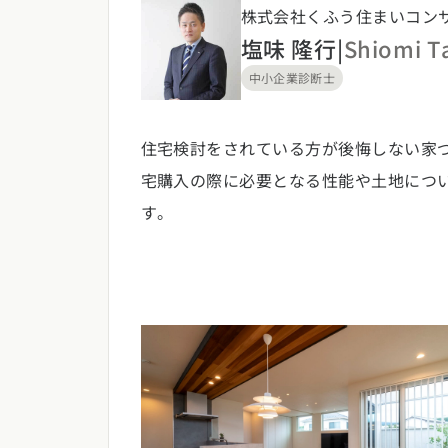
株式会社くふう住まいコンサ
福岡県
佐賀県
長崎
塩味 隆行
|
Shiomi T
中小企業診断士
住宅検討をされている方が後悔しない家づ
宅購入の際に必要となる性能や土地につ
す。