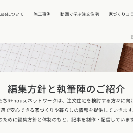
ouseについて
施工事例
動画で学ぶ注文住宅
家づくりコ
イベント・見学
ついて
カタログ請求す
編集方針と
執筆陣のご紹介
たちR+houseネットワークは、注文住宅を検討する方々に向
近くの工務店に
県
宮城県
秋田県
山形県
福島県
快適で安心できる家づくりや暮らしの情報を提供していきます
れ
のために編集方針と体制のもと、記事を制作・配信していま