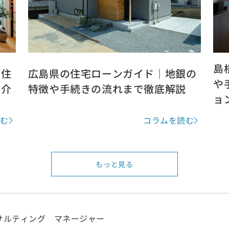
お近くのイベントを探す
島
リア：全国
？住
広島県の住宅ローンガイド｜地銀の
や
紹介
特徴や手続きの流れまで徹底解説
ョ
報を元に
地から探す
読む
コラムを読む
北エリア
県 (2)
岩手県 (1)
宮城県 (0)
秋田県 (5)
山形県 (8)
福島県 (4)
もっと見る
奈川県 (7)
埼玉県 (19)
千葉県 (16)
茨城県 (7)
栃木県 (2)
群馬県 
陸エリア
サルティング マネージャー