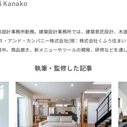
県 (6)
石川県 (0)
福井県 (0)
山梨県 (8)
長野県 (10)
i Kanako
県 (24)
静岡県 (24)
三重県 (5)
築設計事務所勤務。建築設計事務所では、建築意匠設計、木
アス・アンド・カンパニー株式会社(現：株式会社くふう住まい
県 (36)
京都府 (6)
滋賀県 (0)
奈良県 (6)
和歌山県 (5)
鑽中。商品磨き、新メニューやツールの開発、研修などを通
県 (8)
鳥取県 (12)
島根県 (12)
山口県 (5)
執筆・監修した記事
県 (9)
愛媛県 (1)
高知県 (4)
エリア
県 (2)
長崎県 (2)
熊本県 (8)
大分県 (17)
宮崎県 (3)
鹿児島県 (