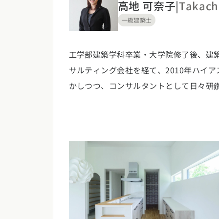
新潟県 (12)
富山
高地 可奈子
|
Takach
東海エリア
一級建築士
愛知県 (28)
岐阜
関西エリア
工学部建築学科卒業・大学院修了後、建
サルティング会社を経て、2010年ハイ
大阪府 (19)
兵庫
中国エリア
かしつつ、コンサルタントとして日々研
広島県 (14)
岡山
四国エリア
香川県 (1)
徳島
九州・沖縄
福岡県 (13)
佐賀