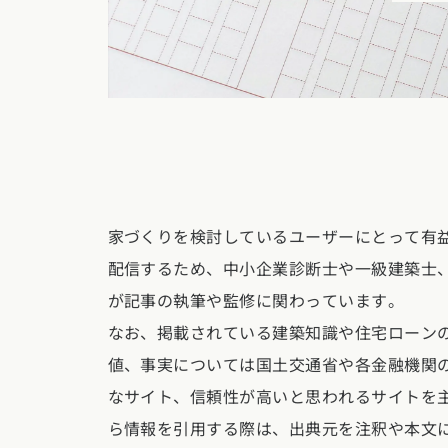
東京都
神奈川県
埼
動画で学ぶ注文住宅
コストパフォ
2階建て
甲信越・北陸エリア
アフターサポ
狭小住宅
動画で学ぶ注
家づくりコラム
新潟県
富山県
石川
建築家
二世帯住宅
家づくりのお
家づくりコラ
東海エリア
エリア別注文住宅
フォトギャラ
デザイン
愛知県
岐阜県
静岡
注文住宅の基
オーナー様の
ルームツアー
家づくりを検討しているユーザーにとって有
北海道・東北エリア
関西エリア
設備・性能
設計した建築
配信するため、中小企業診断士や一級建築士
北海道
青森県
岩手
大阪府
兵庫県
京都
お金と住まい
が記事の執筆や監修に関わっています。
R+houseの
関東エリア
なお、掲載されている建築知識や住宅ローン
中国エリア
周辺環境
値、事実については国土交通省や各金融機関
東京都
神奈川県
埼
広島県
岡山県
鳥取
間取りのヒン
なサイト、信頼性が高いと思われるサイトを
甲信越・北陸エリア
ら情報を引用する際は、出典元を注釈や本文
四国エリア
施工事例