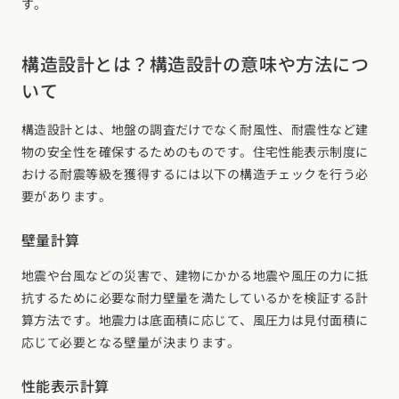
す。
長野県 (11)
東海エリア
構造設計とは？構造設計の意味や方法につ
愛知県 (28)
岐阜県 (24)
静岡県 (25)
三重県 (5)
いて
関西エリア
構造設計とは、地盤の調査だけでなく耐風性、耐震性など建
大阪府 (19)
兵庫県 (36)
京都府 (6)
滋賀県 (0)
奈良県 (6)
物の安全性を確保するためのものです。住宅性能表示制度に
和歌山県 (5)
おける耐震等級を獲得するには以下の構造チェックを行う必
中国エリア
要があります。
広島県 (14)
岡山県 (8)
鳥取県 (13)
島根県 (12)
山口県 (5)
四国エリア
壁量計算
香川県 (1)
徳島県 (10)
愛媛県 (1)
高知県 (4)
地震や台風などの災害で、建物にかかる地震や風圧の力に抵
九州・沖縄エリア
抗するために必要な耐力壁量を満たしているかを検証する計
算方法です。地震力は底面積に応じて、風圧力は見付面積に
福岡県 (13)
佐賀県 (2)
長崎県 (2)
熊本県 (8)
大分県 (16)
応じて必要となる壁量が決まります。
宮崎県 (3)
鹿児島県 (8)
沖縄県 (3)
性能表示計算