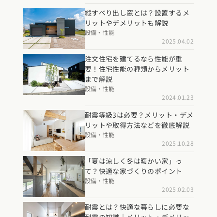
縦すべり出し窓とは？設置するメ
リットやデメリットも解説
設備・性能
2025.04.02
注文住宅を建てるなら性能が重
要！住宅性能の種類からメリット
まで解説
設備・性能
2024.01.23
耐震等級3は必要？メリット・デメ
リットや取得方法などを徹底解説
設備・性能
2025.10.28
「夏は涼しく冬は暖かい家」っ
て？快適な家づくりのポイント
設備・性能
2025.02.03
耐震とは？快適な暮らしに必要な