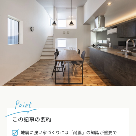
デザイン
施工事例一覧
【特集】平屋の注文住宅
関東エリア
家づくりの流れ
平屋
動画で学ぶ注文住宅
東京都
神奈川県
埼玉県
千葉県
茨城県
栃木県
群馬県
選べる仕様
2階建て
動画で学ぶ注文住宅
家づくりコラム
甲信越・北陸エリア
コストパフォーマンス
狭小住宅
家づくりのお勉強
家づくりコラム一覧
新潟県
富山県
石川県
福井県
山梨県
長野県
エリア別注文住宅
アフターサポート
二世帯住宅
北海道・東北エリア
デザイン
注文住宅の基礎知識
東海エリア
建築家
北海道
青森県
岩手県
宮城県
秋田県
山形県
福島県
フォトギャラリー
ルームツアー
愛知県
岐阜県
静岡県
三重県
設備・性能
チェックポイントがわかる！
オーナー様の声
家づくり３つのお役立ちツール
(評価・口コミ)
関東エリア
お金と住まい
関西エリア
東京都
神奈川県
埼玉県
千葉県
茨城県
栃木県
群馬県
設計した建築家の想い
大阪府
兵庫県
京都府
滋賀県
奈良県
和歌山県
周辺環境
R+houseの間取り
甲信越・北陸エリア
この記事の要約
間取りのヒント
中国エリア
新潟県
富山県
石川県
福井県
山梨県
長野県
地震に強い家づくりには「耐震」の知識が重要で
広島県
岡山県
鳥取県
島根県
山口県
施工事例