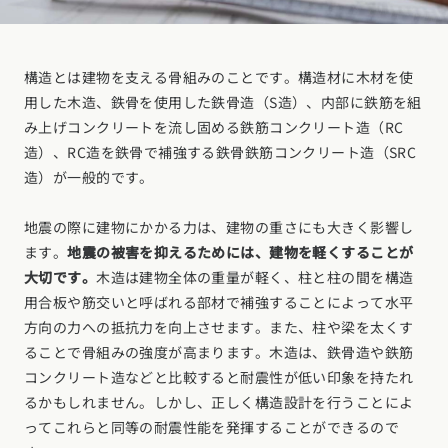
お近くのイベントを探す
構造とは建物を支える骨組みのことです。構造材に木材を使
選択中のエリア：全国
用した木造、鉄骨を使用した鉄骨造（S造）、内部に鉄筋を組
み上げコンクリートを流し固める鉄筋コンクリート造（RC
位置情報を元に
造）、RC造を鉄骨で補強する鉄骨鉄筋コンクリート造（SRC
現在地から探す
造）が一般的です。
北海道・東北エリア
地震の際に建物にかかる力は、建物の重さにも大きく影響し
ます。
地震の被害を抑えるためには、建物を軽くすることが
北海道 (3)
青森県 (2)
岩手県 (1)
宮城県 (0)
秋田県 (5)
山形県 (8)
大切です。
木造は建物全体の重量が軽く、柱と柱の間を構造
福島県 (4)
用合板や筋交いと呼ばれる部材で補強することによって水平
関東エリア
方向の力への抵抗力を向上させます。また、柱や梁を太くす
東京都 (12)
神奈川県 (7)
埼玉県 (19)
千葉県 (16)
茨城県 (7)
ることで骨組みの強度が高まります。木造は、鉄骨造や鉄筋
コンクリート造などと比較すると耐震性が低い印象を持たれ
栃木県 (2)
群馬県 (7)
甲信越・北陸エリア
るかもしれません。しかし、正しく構造設計を行うことによ
ってこれらと同等の耐震性能を発揮することができるので
新潟県 (12)
富山県 (6)
石川県 (0)
福井県 (0)
山梨県 (8)