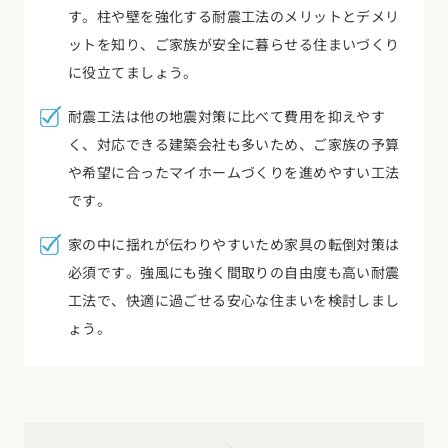
す。柱や壁を強化する耐震工法のメリットとデメリ
東海エリア
スタイルのヒント
ットを知り、ご家族が安全に暮らせる住まいづくり
四国エリア
愛知県
岐阜県
静岡県
三重県
に役立てましょう。
香川県
徳島県
愛媛県
高知県
デザインのヒント
耐震工法は他の地震対策に比べて費用を抑えやす
関西エリア
九州・沖縄エリア
ニュースレター
く、対応できる建築会社も多いため、ご家族の予算
大阪府
兵庫県
京都府
滋賀県
奈良県
和歌山県
福岡県
佐賀県
長崎県
熊本県
大分県
宮崎県
鹿児島県
や希望に合ったマイホームづくりを進めやすい工法
デザインコンテスト
沖縄県
です。
中国エリア
広島県
岡山県
鳥取県
島根県
山口県
家の中に揺れが伝わりやすいため家具の転倒対策は
必須です。強風にも強く間取りの自由度も高い耐震
四国エリア
工法で、快適に過ごせる安心な住まいを検討しまし
香川県
徳島県
愛媛県
高知県
ょう。
九州・沖縄エリア
福岡県
佐賀県
長崎県
熊本県
大分県
宮崎県
鹿児島県
沖縄県