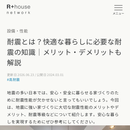
メニュー
設備・性能
イベント・見学会を探す
耐震とは？快適な暮らしに必要な耐
震の知識｜メリット・デメリットも
カタログ請求する
解説
近くの工務店に相談する
更新日 2026.06.23 / 公開日 2024.03.01
#高耐震
R+houseについて
地震の多い日本では、安心・安全に暮らせる家づくりのた
めに耐震性能が欠かせないと言ってもいいでしょう。今回
R+houseについて
全国の工務店を探す
は、地震に強い家づくりに大切な耐震性能のメリットやデ
メリット、耐震等級などについて紹介します。安心な暮ら
北海道・東北エリア
性能
施工事例
しを実現するためにぜひ参考にしてください。
北海道
青森県
岩手県
宮城県
秋田県
山形県
福島県