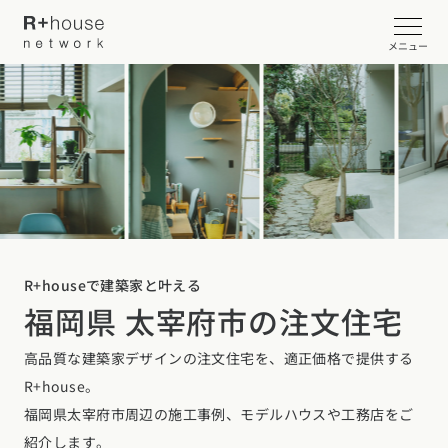
メニュー
イベント・見学会を探す
カタログ請求する
近くの工務店に相談する
R+houseで建築家と叶える
福岡県 太宰府市の注文住宅
R+houseについて
高品質な建築家デザインの注文住宅を、適正価格で提供する
R+houseについて
全国の工務店を探す
R+house。
北海道・東北エリア
性能
福岡県太宰府市周辺の施工事例、モデルハウスや工務店をご
施工事例
北海道
青森県
岩手県
宮城県
秋田県
山形県
福島県
紹介します。