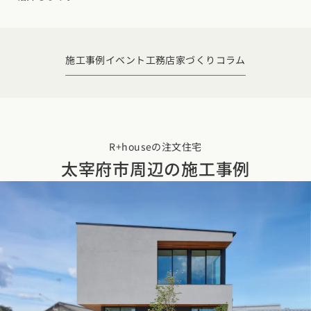
デザイン
施工事例一覧
【特集】平屋の注文住宅
関東エリア
家づくりの流れ
平屋
動画で学ぶ注文住宅
東京都
神奈川県
埼玉県
千葉県
茨城県
栃木県
群馬県
施工事例
イベント
工務店
家づくりコラム
選べる仕様
2階建て
動画で学ぶ注文住宅
家づくりコラム
甲信越・北陸エリア
コストパフォーマンス
狭小住宅
家づくりのお勉強
家づくりコラム一覧
新潟県
富山県
石川県
福井県
山梨県
長野県
エリア別注文住宅
アフターサポート
二世帯住宅
北海道・東北エリア
デザイン
R+houseの注文住宅
注文住宅の基礎知識
東海エリア
太宰府市周辺の
施工事例
建築家
北海道
青森県
岩手県
宮城県
秋田県
山形県
福島県
フォトギャラリー
ルームツアー
愛知県
岐阜県
静岡県
三重県
設備・性能
チェックポイントがわかる！
オーナー様の声
家づくり３つのお役立ちツール
(評価・口コミ)
関東エリア
お金と住まい
関西エリア
東京都
神奈川県
埼玉県
千葉県
茨城県
栃木県
群馬県
設計した建築家の想い
大阪府
兵庫県
京都府
滋賀県
奈良県
和歌山県
周辺環境
R+houseの間取り
甲信越・北陸エリア
間取りのヒント
中国エリア
新潟県
富山県
石川県
福井県
山梨県
長野県
広島県
岡山県
鳥取県
島根県
山口県
施工事例