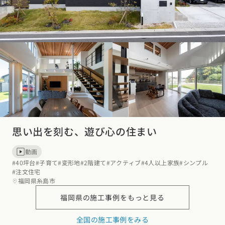
思い出を刻む、遊び心の住まい
動画
#40坪台
#子育て
#変形地
#2階建て
#アクティブ
#4人以上家族
#シンプル
#注文住宅
福岡県糸島市
福岡県の
施工事例をもっと見る
全国の施工事例をみる