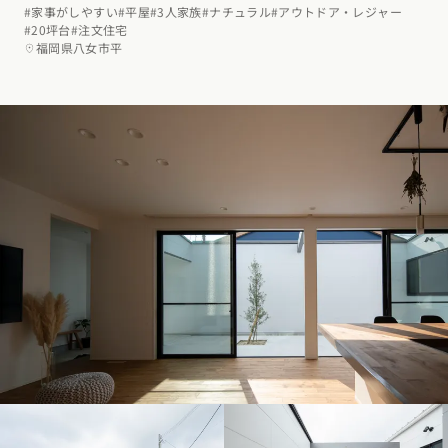
#家事がしやすい
#平屋
#3人家族
#ナチュラル
#アウトドア・レジャー
#20坪台
#注文住宅
福岡県八女市平