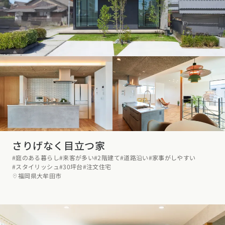
東海エリア
スタイルのヒント
四国エリア
愛知県
岐阜県
静岡県
三重県
香川県
徳島県
愛媛県
高知県
デザインのヒント
関西エリア
九州・沖縄エリア
ニュースレター
大阪府
兵庫県
京都府
滋賀県
奈良県
和歌山県
福岡県
佐賀県
長崎県
熊本県
大分県
宮崎県
鹿児島県
デザインコンテスト
沖縄県
中国エリア
広島県
岡山県
鳥取県
島根県
山口県
さりげなく目立つ家
四国エリア
#庭のある暮らし
#来客が多い
#2階建て
#道路沿い
#家事がしやすい
香川県
徳島県
愛媛県
高知県
#スタイリッシュ
#30坪台
#注文住宅
福岡県大牟田市
九州・沖縄エリア
福岡県
佐賀県
長崎県
熊本県
大分県
宮崎県
鹿児島県
沖縄県