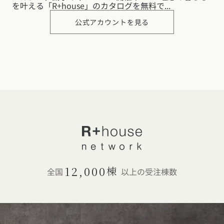
公式アカウントを見る
12,000
棟
全国
以上の受注棟数
カタログ
請求
イベント
検索
工務店
無料相談