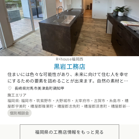
R+house福岡西
黒岩工務店
住まいには色々な可能性があり、未来に向けて住む人を幸せ
にするための要素を詰めることが出来ます。自然の素材と優
しい空気の中で好きなものに囲まれて時を過ごす。。。ご家
長崎県対馬市美津島町鶏知甲
族の成長と共にたくさんの思い出が住まいと共にある。ご家
施工エリア
族の人生においても住まいは大切な環境だと思います。私た
福岡県: 福岡市・筑紫野市・大野城市・太宰府市・古賀市・糸島市・糟
屋郡宇美町・糟屋郡篠栗町・糟屋郡志免町・糟屋郡須恵町・糟屋郡新宮
ちは住まいという箱を作る事が仕事です。この箱にオーナー
町・糟屋郡久山町・糟屋郡粕屋町・遠賀郡芦屋町、長崎県: 諫早市・大
様と共に未来に向けてたくさんのものを詰め込みたいと考え
個別相談会
村市・対馬市
ます。家作りに対する想いをぜひ、聞かせてください。イメ
ージを共有しながら、共に沢山のことを選びながら、幸せに
福岡県の工務店情報をもっと見る
なれる住まいつくりを楽しくご一緒にしていきたいと思って