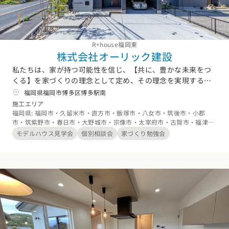
R+house福岡東
株式会社オーリック建設
私たちは、家が持つ可能性を信じ、【共に、豊かな未来をつ
くる】を家づくりの理念として定め、その理念を実現する為
に作り手がどうあるべきかということを考えて参りました。
福岡県福岡市博多区博多駅南
新たなマイホームが家族にとって安心して安らげる場所であ
施工エリア
る為に、私たちは未来志向で家づくりと向き合い、皆様の
福岡県: 福岡市・久留米市・直方市・飯塚市・八女市・筑後市・小郡
市・筑紫野市・春日市・大野城市・宗像市・太宰府市・古賀市・福津
日々の生活が更に豊かになれるよう、永代ハウス社員一同で
市・糸島市・那珂川市・糟屋郡宇美町・糟屋郡篠栗町・糟屋郡志免町・
これからも努めて参ります。
モデルハウス見学会
個別相談会
家づくり勉強会
糟屋郡須恵町・糟屋郡新宮町・糟屋郡久山町・糟屋郡粕屋町