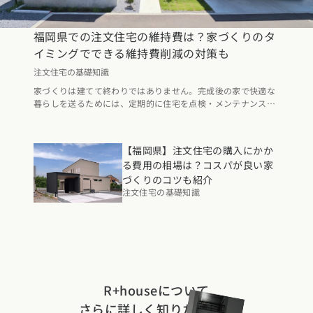
福岡県での注文住宅の維持費は？家づくりのタ
イミングでできる維持費削減の対策も
注文住宅の基礎知識
家づくりは建てて終わりではありません。完成後の家で快適な
暮らしを送るためには、定期的に住宅を点検・メンテナンスす
る必要があり、そのためには維持費がかかります。家づくりに
おいて、建築後の維持費は、暮らし始めてから意識する方もい
るでしょう。 この記事では、福岡県にスポットを当てて、注文
【福岡県】注文住宅の購入にかか
住宅にかかる維持費のほか、維持費削減のために家づくりのタ
る費用の相場は？コスパが良い家
イミングでできる対策について解説していきます。
づくりのコツも紹介
注文住宅の基礎知識
R+houseについて
さらに詳しく知りたい方は