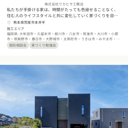
株式会社ワカヒサ工務店
私たちが手掛ける家は、時間がたっても色褪せることなく、
住む人のライフスタイルと共に変化していく家づくりを目指
しています。私たちは創業時からの自社大工という強みを生
熊本県荒尾市本井手
かしながら、建築家の提案を実現するための一貫した品質管
施工エリア
理とコストバランスを考えた住まいを提供しています。家づ
福岡県: 大牟田市・久留米市・柳川市・八女市・筑後市・大川市・小郡
市・筑紫野市・春日市・大野城市・太宰府市・うきは市・みやま市・三
くりは一生に一度の経験です。私たちと一緒に楽しみましょ
井郡大刀洗町・三潴郡大木町・八女郡広川町、熊本県: 熊本市・荒尾
う。
個別相談会
家づくり勉強会
市・玉名市・山鹿市・菊池市・阿蘇市・合志市・玉名郡玉東町・玉名郡
南関町・玉名郡長洲町・玉名郡和水町・菊池郡大津町・菊池郡菊陽町・
阿蘇郡南小国町・阿蘇郡小国町・阿蘇郡高森町・阿蘇郡西原村・阿蘇郡
南阿蘇村・上益城郡御船町・上益城郡嘉島町・上益城郡益城町、佐賀県:
佐賀市・鳥栖市・鹿島市・小城市・神埼市・神埼郡吉野ヶ里町・三養基
郡基山町・三養基郡上峰町・三養基郡みやき町