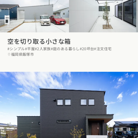
空を切り取る小さな箱
#シンプル
#平屋
#2人家族
#庭のある暮らし
#20坪台
#注文住宅
福岡県飯塚市