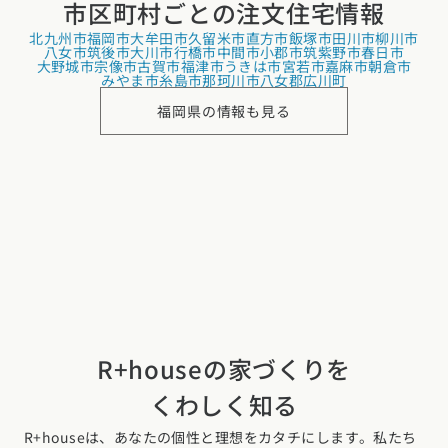
市区町村ごとの
注文住宅情報
北九州市
福岡市
大牟田市
久留米市
直方市
飯塚市
田川市
柳川市
八女市
筑後市
大川市
行橋市
中間市
小郡市
筑紫野市
春日市
大野城市
宗像市
古賀市
福津市
うきは市
宮若市
嘉麻市
朝倉市
みやま市
糸島市
那珂川市
八女郡広川町
福岡県の情報も見る
R+houseの家づくりを
くわしく知る
R+houseは、あなたの個性と理想をカタチにします。私たち