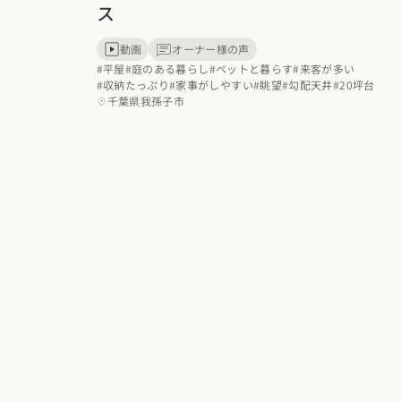
ス
動画
オーナー様の声
#平屋
#庭のある暮らし
#ペットと暮らす
#来客が多い
#収納たっぷり
#家事がしやすい
#眺望
#勾配天井
#20坪台
千葉県我孫子市