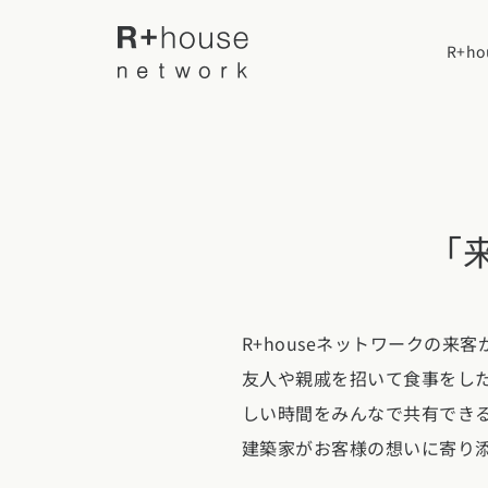
R+h
R+houseについて
「
R+houseに
全国の工務店を探す
性能
R+houseネットワークの
施工事例
北海道・東北エリア
デザイン
友人や親戚を招いて食事をし
北海道
青森県
岩手
家づくりの流
施工事例一覧
しい時間をみんなで共有でき
【特集】平屋の注文住宅
建築家がお客様の想いに寄り
関東エリア
選べる仕様
平屋