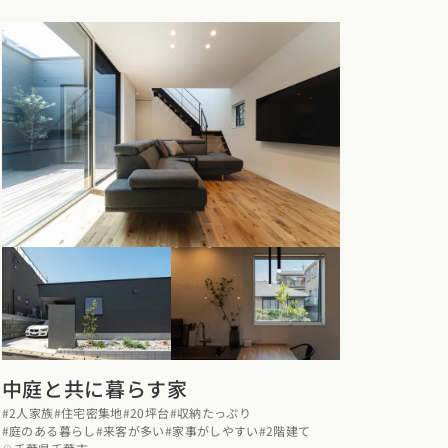
中庭と共に暮らす家
#2人家族
#住宅密集地
#20坪台
#収納たっぷり
#庭のある暮らし
#来客が多い
#家事がしやすい
#2階建て