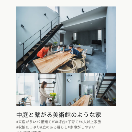
県
熊本県
大分県
宮崎県
鹿児島県
沖縄県
中庭と繋がる美術館のような家
#来客が多い
#2階建て
#30坪台
#子育て
#4人以上家族
#収納たっぷり
#庭のある暮らし
#家事がしやすい