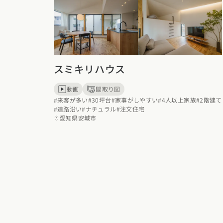
新潟県
富山県
石川
香川県
徳島県
愛媛
スタイルのヒ
東海エリア
九州・沖縄エリア
デザインのヒ
愛知県
岐阜県
静岡
福岡県
佐賀県
長崎
ニュースレタ
スミキリハウス
関西エリア
デザインコン
動画
間取り図
大阪府
兵庫県
京都
#来客が多い
#30坪台
#家事がしやすい
#4人以上家族
#2階建て
#道路沿い
#ナチュラル
#注文住宅
愛知県安城市
中国エリア
広島県
岡山県
鳥取
四国エリア
香川県
徳島県
愛媛
九州・沖縄エリア