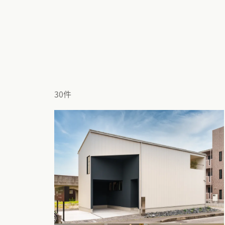
東京都
神奈川県
埼
動画で学ぶ注文住宅
コストパフォ
2階建て
甲信越・北陸エリア
アフターサポ
狭小住宅
動画で学ぶ注
家づくりコラム
新潟県
富山県
石川
建築家
二世帯住宅
家づくりのお
家づくりコラ
東海エリア
エリア別注文住宅
フォトギャラ
デザイン
30件
愛知県
岐阜県
静岡
注文住宅の基
オーナー様の
ルームツアー
北海道・東北エリア
関西エリア
設備・性能
設計した建築
北海道
青森県
岩手
大阪府
兵庫県
京都
お金と住まい
R+houseの
関東エリア
中国エリア
周辺環境
東京都
神奈川県
埼
広島県
岡山県
鳥取
間取りのヒン
甲信越・北陸エリア
四国エリア
施工事例