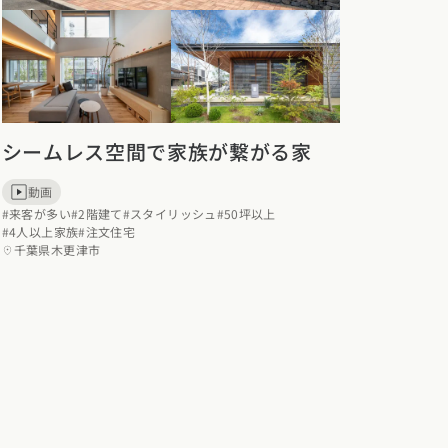
シームレス空間で家族が繋がる家
動画
#来客が多い
#2階建て
#スタイリッシュ
#50坪以上
#4人以上家族
#注文住宅
千葉県木更津市
8)
沖縄県 (3)