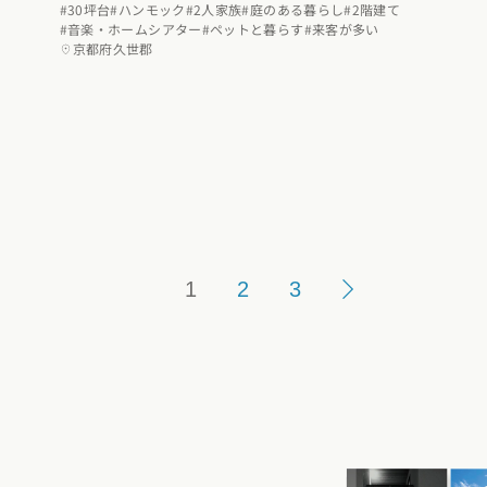
#30坪台
#ハンモック
#2人家族
#庭のある暮らし
#2階建て
#音楽・ホームシアター
#ペットと暮らす
#来客が多い
京都府久世郡
1
2
3