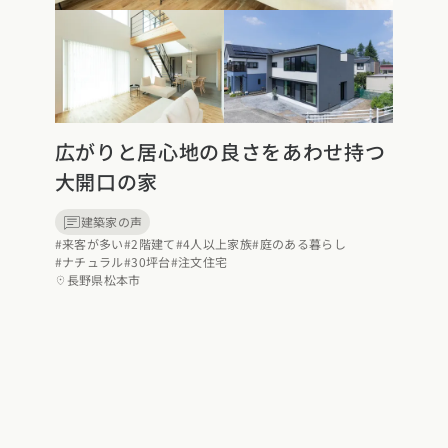
県 (6)
石川県 (0)
福井県 (0)
山梨県 (8)
長野県 (11)
県 (24)
静岡県 (25)
三重県 (5)
県 (36)
京都府 (6)
滋賀県 (0)
奈良県 (6)
和歌山県 (5)
広がりと居心地の良さをあわせ持つ
大開口の家
県 (8)
鳥取県 (13)
島根県 (12)
山口県 (5)
建築家の声
#来客が多い
#2階建て
#4人以上家族
#庭のある暮らし
#ナチュラル
#30坪台
#注文住宅
長野県松本市
 (10)
愛媛県 (1)
高知県 (4)
エリア
県 (2)
長崎県 (2)
熊本県 (8)
大分県 (16)
宮崎県 (3)
鹿児島県 (