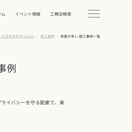
ラム
イベント情報
工務店検索
る注文住宅 R+house
施工事例
来客が多い 施工事例一覧
会を探す
事例
る
相談する
プライバシーを守る配慮で、楽