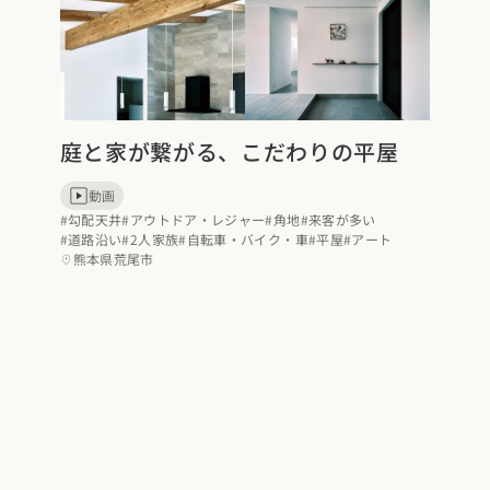
県
福井県
山梨県
長野県
県
高知県
ント
ント
県
三重県
県
熊本県
大分県
宮崎県
鹿児島県
沖縄県
ー
庭と家が繋がる、こだわりの平屋
テスト
動画
府
滋賀県
奈良県
和歌山県
#勾配天井
#アウトドア・レジャー
#角地
#来客が多い
#道路沿い
#2人家族
#自転車・バイク・車
#平屋
#アート
熊本県荒尾市
県
島根県
山口県
県
高知県