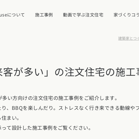
ouseについて
施工事例
動画で学ぶ注文住宅
家づくりコ
建築家とつく
イベント・見学
来客が多い」の注文住宅の施工
ついて
カタログ請求す
来客が多い方向けの注文住宅の施工事例をご紹介します。
近くの工務店に
たり、BBQを楽しんだり。ストレスなく行き来できる動線や
県
宮城県
秋田県
山形県
福島県
れ
る住まい。
添って設計した施工事例をご覧ください。