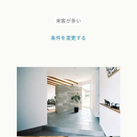
玉県
千葉県
茨城県
栃木県
群馬県
チェッ
ーマンス
家づくり
来客が多い
ート
文住宅
県
福井県
山梨県
長野県
条件を変更する
勉強
ム一覧
リー
県
三重県
礎知識
声
(評価・口コミ)
家の想い
県
宮城県
秋田県
山形県
福島県
府
滋賀県
奈良県
和歌山県
間取り
玉県
千葉県
茨城県
栃木県
群馬県
県
島根県
山口県
ト