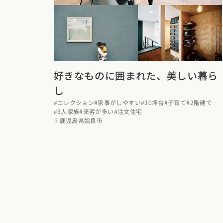
新潟県 (12)
富山
東海エリア
愛知県 (28)
岐阜
関西エリア
大阪府 (19)
兵庫
好きなものに囲まれた、美しい暮ら
中国エリア
し
#コレクション
#家事がしやすい
#30坪台
#子育て
#2階建て
広島県 (14)
岡山
#3人家族
#来客が多い
#注文住宅
四国エリア
鹿児島県姶良市
香川県 (1)
徳島県
九州・沖縄
福岡県 (13)
佐賀