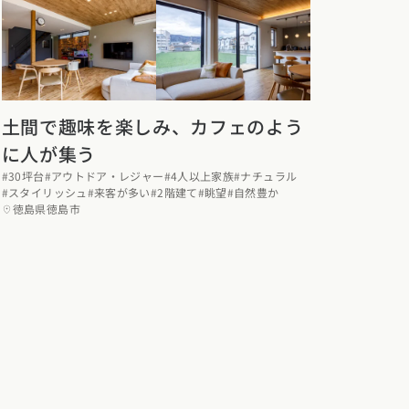
土間で趣味を楽しみ、カフェのよう
に人が集う
#30坪台
#アウトドア・レジャー
#4人以上家族
#ナチュラル
#スタイリッシュ
#来客が多い
#2階建て
#眺望
#自然豊か
徳島県徳島市
カタログ請求
イベント検索
工務店無料相談