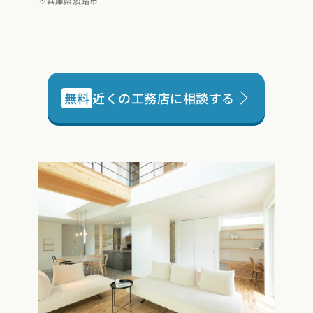
兵庫県淡路市
お近くのイベントを探す
リア：全国
無料
近くの工務店に相談する
報を元に
地から探す
北エリア
県 (2)
岩手県 (1)
宮城県 (0)
秋田県 (5)
山形県 (8)
福島県 (4)
奈川県 (7)
埼玉県 (19)
千葉県 (16)
茨城県 (7)
栃木県 (2)
群馬県 
陸エリア