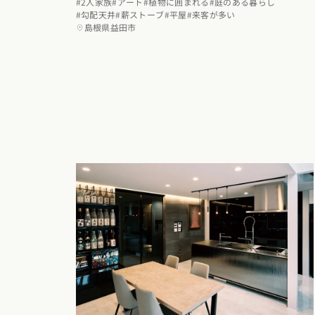
#2人家族
#アート
#植物に囲まれる
#庭のある暮らし
#勾配天井
#薪ストーブ
#平屋
#来客が多い
島根県益田市
選択中のエ
位置情
現在
北海道・東
北海道 (3)
青森
関東エリア
東京都 (12)
神
甲信越・北