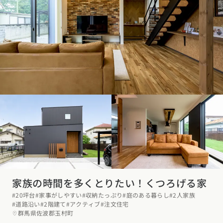
家族の時間を多くとりたい！くつろげる家
#20坪台
#家事がしやすい
#収納たっぷり
#庭のある暮らし
#2人家族
#道路沿い
#2階建て
#アクティブ
#注文住宅
群馬県佐波郡玉村町