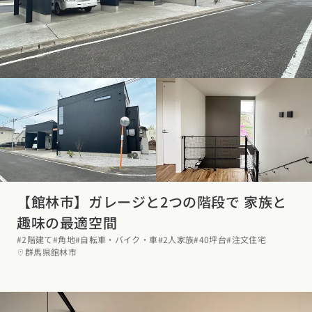
東海エリア
スタイルのヒント
四国エリア
愛知県
岐阜県
静岡県
三重県
香川県
徳島県
愛媛県
高知県
デザインのヒント
関西エリア
九州・沖縄エリア
ニュースレター
大阪府
兵庫県
京都府
滋賀県
奈良県
和歌山県
福岡県
佐賀県
長崎県
熊本県
大分県
宮崎県
鹿児島県
デザインコンテスト
沖縄県
中国エリア
広島県
岡山県
鳥取県
島根県
山口県
【館林市】ガレージと2つの階段で 家族と
四国エリア
趣味の最適空間
香川県
徳島県
愛媛県
高知県
#2階建て
#角地
#自転車・バイク・車
#2人家族
#40坪台
#注文住宅
群馬県館林市
九州・沖縄エリア
福岡県
佐賀県
長崎県
熊本県
大分県
宮崎県
鹿児島県
沖縄県