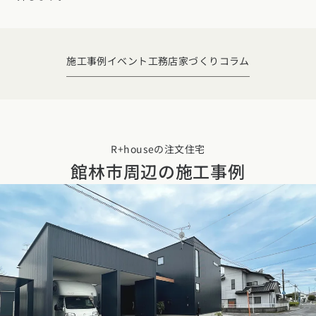
デザイン
施工事例一覧
【特集】平屋の注文住宅
関東エリア
家づくりの流れ
平屋
動画で学ぶ注文住宅
東京都
神奈川県
埼玉県
千葉県
茨城県
栃木県
群馬県
施工事例
イベント
工務店
家づくりコラム
選べる仕様
2階建て
動画で学ぶ注文住宅
家づくりコラム
甲信越・北陸エリア
コストパフォーマンス
狭小住宅
家づくりのお勉強
家づくりコラム一覧
新潟県
富山県
石川県
福井県
山梨県
長野県
エリア別注文住宅
アフターサポート
二世帯住宅
北海道・東北エリア
デザイン
R+houseの注文住宅
注文住宅の基礎知識
東海エリア
館林市周辺の
施工事例
建築家
北海道
青森県
岩手県
宮城県
秋田県
山形県
福島県
フォトギャラリー
ルームツアー
愛知県
岐阜県
静岡県
三重県
設備・性能
チェックポイントがわかる！
オーナー様の声
家づくり３つのお役立ちツール
(評価・口コミ)
関東エリア
お金と住まい
関西エリア
東京都
神奈川県
埼玉県
千葉県
茨城県
栃木県
群馬県
設計した建築家の想い
大阪府
兵庫県
京都府
滋賀県
奈良県
和歌山県
周辺環境
R+houseの間取り
甲信越・北陸エリア
間取りのヒント
中国エリア
新潟県
富山県
石川県
福井県
山梨県
長野県
広島県
岡山県
鳥取県
島根県
山口県
施工事例