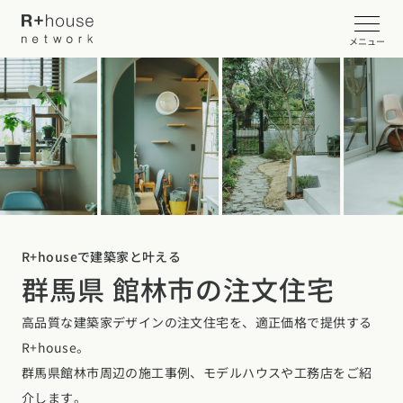
メニュー
イベント・見学会を探す
カタログ請求する
近くの工務店に相談する
R+houseで建築家と叶える
群馬県 館林市の注文住宅
R+houseについて
高品質な建築家デザインの注文住宅を、適正価格で提供する
R+houseについて
全国の工務店を探す
R+house。
北海道・東北エリア
性能
群馬県館林市周辺の施工事例、モデルハウスや工務店をご紹
施工事例
北海道
青森県
岩手県
宮城県
秋田県
山形県
福島県
介します。