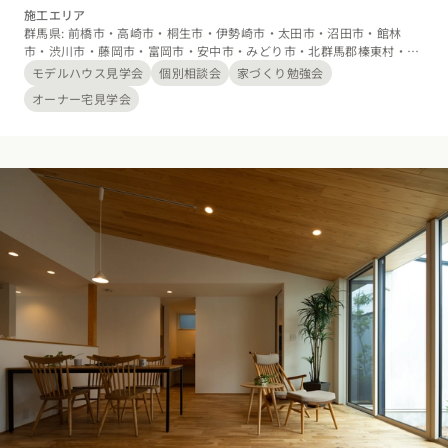
建設業で培った確かな工法で建てることにより、安心して長
施工エリア
群馬県: 前橋市・高崎市・桐生市・伊勢崎市・太田市・沼田市・館林
く暮らせる高性能住宅をご提案いたします。
市・渋川市・藤岡市・富岡市・安中市・みどり市・北群馬郡榛東村・北
群馬郡吉岡町・多野郡上野村・多野郡神流町・甘楽郡下仁田町・甘楽郡
モデルハウス見学会
個別相談会
家づくり勉強会
南牧村・甘楽郡甘楽町・吾妻郡中之条町・吾妻郡長野原町・吾妻郡嬬恋
オーナー宅見学会
村・吾妻郡草津町・吾妻郡高山村・吾妻郡東吾妻町・利根郡片品村・利
根郡川場村・利根郡昭和村・利根郡みなかみ町・佐波郡玉村町・邑楽郡
板倉町・邑楽郡明和町・邑楽郡千代田町・邑楽郡大泉町・邑楽郡邑楽
町、埼玉県: 川越市・熊谷市・行田市・秩父市・飯能市・加須市・本庄
市・東松山市・羽生市・鴻巣市・深谷市・桶川市・北本市・坂戸市・鶴
ヶ島市・日高市・比企郡滑川町・比企郡嵐山町・比企郡小川町・比企郡
川島町・比企郡吉見町・比企郡鳩山町・秩父郡横瀬町・比企郡ときがわ
町・秩父郡皆野町・秩父郡長瀞町・秩父郡小鹿野町・秩父郡東秩父村・
児玉郡神川町・児玉郡上里町・大里郡寄居町