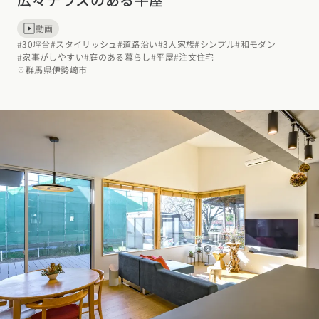
動画
#30坪台
#スタイリッシュ
#道路沿い
#3人家族
#シンプル
#和モダン
#家事がしやすい
#庭のある暮らし
#平屋
#注文住宅
群馬県伊勢崎市