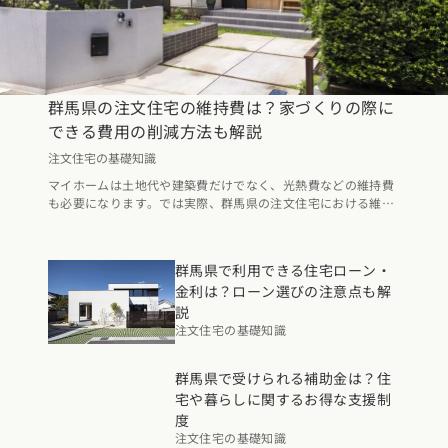
群馬県の注文住宅の維持費は？家づくりの際に
できる費用の削減方法も解説
注文住宅の基礎知識
マイホームは土地代や建築費だけでなく、光熱費などの維持費
も必要になります。では実際、群馬県の注文住宅における維持
費はどのくらいかかるのでしょうか。今回は、群馬県における
一戸建てのランニングコストについてまとめました。また、家
づくりのタイミングでできる維持費を抑えるコツも紹介しま
群馬県で利用できる住宅ローン・
す。注文住宅を建てる際のヒントになるので、是非参考にして
金利は？ローン選びの注意点も解
みてください。
説
注文住宅の基礎知識
群馬県で受けられる補助金は？住
宅や暮らしに関するお得な支援制
カタログ
請求
イベント
検索
工務店
無料相談
度
注文住宅の基礎知識