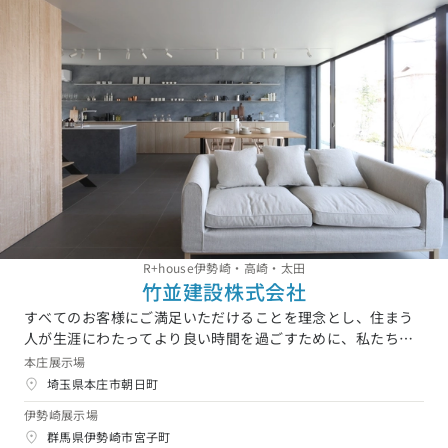
R+house伊勢崎・高崎・太田
竹並建設株式会社
すべてのお客様にご満足いただけることを理念とし、住まう
人が生涯にわたってより良い時間を過ごすために、私たちは
常に人に向き合い、答えを求めます。お客様のご家族の夢の
本庄展示場
住まいを創造し、より良いものを目指す姿勢が竹並建設をよ
埼玉県本庄市朝日町
り飛躍させてきました。竹並建設は、一人ひとりのお客様、
伊勢崎展示場
一人ひとりの職人さんと、 常に向き合い、話し合い、ともに
群馬県伊勢崎市宮子町
進んでいく。 お客様の理想・こだわりに応じた多様な家は、