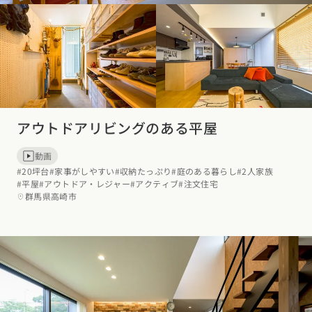
アウトドアリビングのある平屋
動画
#20坪台
#家事がしやすい
#収納たっぷり
#庭のある暮らし
#2人家族
#平屋
#アウトドア・レジャー
#アクティブ
#注文住宅
群馬県高崎市