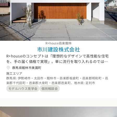
R+house邑楽館林
市川建設株式会社
R+houseのコンセプトは「理想的なデザインで高性能な住宅
を、手の届く価格で実現」。単に流行を取り入れるのではな
く、飽きのこない普遍的なデザインと設備で、快適性・省エ
群馬県館林市美園町
ネ性・耐久性を追求し、コストの無駄を省き、手軽に感じら
施工エリア
れる価格で提供する。これがR+houseのめざす""建築家住
群馬県: 伊勢崎市・太田市・館林市・邑楽郡板倉町・邑楽郡明和町・邑
楽郡千代田町・邑楽郡大泉町・邑楽郡邑楽町、栃木県: 足利市
宅""です。R+houseの根幹である""優秀な建築家""による設
計。マイホームを建てる時、ライフスタイルやご希望をヒア
モデルハウス見学会
個別相談会
リングさせていただいた後に、80名を超える建築家の中から
ご家族に最も合った方を選び、「住みやすさ」「デザイン」
「性能」を満たしお客様に最も相応しい""建築家住宅""をカタ
チにしています。