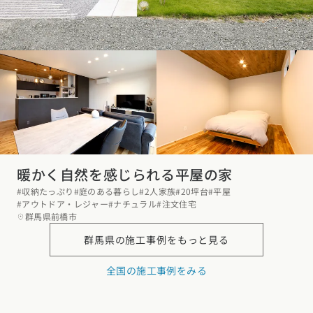
暖かく自然を感じられる平屋の家
#収納たっぷり
#庭のある暮らし
#2人家族
#20坪台
#平屋
#アウトドア・レジャー
#ナチュラル
#注文住宅
群馬県前橋市
群馬県の
施工事例をもっと見る
全国の施工事例をみる