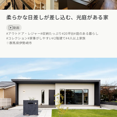
柔らかな日差しが差し込む、光庭がある家
動画
#アウトドア・レジャー
#収納たっぷり
#20坪台
#庭のある暮らし
#コレクション
#家事がしやすい
#2階建て
#4人以上家族
群馬県伊勢崎市