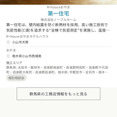
R+houseおやま
第一住宅
株式会社ノーブルホーム
第一住宅は、壁内結露を防ぐ断熱材を採用、高い施工技術で
気密性能(C値)を追求する“全棟で気密測定”を実施し、温度変
化なく計画的に家の空気を入れ替える健康住宅で、3世代先ま
R+houseおやまモデルハウス
で長く快適に暮らして頂く『栃木100年住宅』をコンセプト
小山市犬塚
に住宅づくりをしています。また断熱性能(UA値)にもこだわ
おやま
り、夏・冬でもエアコン1台で快適な“ヒートショックの無
栃木県小山市西城南
い”住宅をつくりあげ、さらに優秀な建築家とコラボし
て“100年先でも色あせない洗練されたデザイン”を真心こめ
施工エリア
群馬県: 太田市・館林市・邑楽郡板倉町・邑楽郡明和町・邑楽郡千代田
て設計させて頂いております。ぜひ、第一住宅の掲げる『栃
町・邑楽郡大泉町・邑楽郡邑楽町、栃木県: 宇都宮市・足利市・栃木
木100年住宅』への“熱い想い”をご体感ください。
市・佐野市・鹿沼市・小山市・真岡市・下野市・河内郡上三川町・芳賀
個別相談会
郡益子町・芳賀郡芳賀町・下都賀郡壬生町・下都賀郡野木町、茨城県:
古河市・結城市・下妻市・筑西市・桜川市・結城郡八千代町・猿島郡五
霞町・猿島郡境町、埼玉県: 加須市・幸手市・南埼玉郡宮代町・北葛飾
群馬県の工務店情報をもっと見る
郡杉戸町