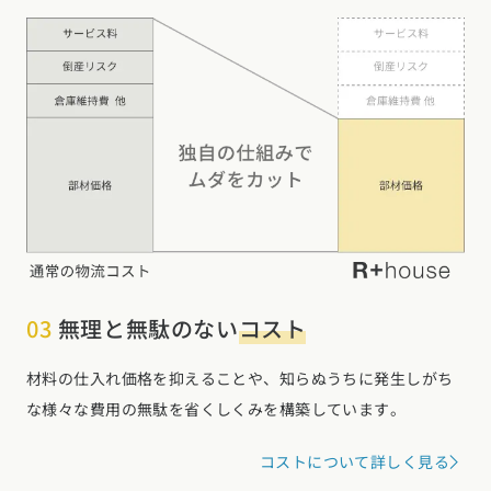
甲信越・北陸エリア
新潟県 (12)
富山県 (6)
石川県 (0)
福井県 (0)
山梨県 (8)
長野県 (11)
東海エリア
愛知県 (28)
岐阜県 (24)
静岡県 (25)
三重県 (5)
関西エリア
大阪府 (19)
兵庫県 (36)
京都府 (6)
滋賀県 (0)
奈良県 (6)
和歌山県 (5)
中国エリア
03
無理と無駄のない
コスト
広島県 (14)
岡山県 (8)
鳥取県 (13)
島根県 (12)
山口県 (5)
四国エリア
材料の仕入れ価格を抑えることや、知らぬうちに発生しがち
香川県 (1)
徳島県 (10)
愛媛県 (1)
高知県 (4)
な様々な費用の無駄を省くしくみを構築しています。
九州・沖縄エリア
コストについて詳しく見る
福岡県 (13)
佐賀県 (2)
長崎県 (2)
熊本県 (8)
大分県 (16)