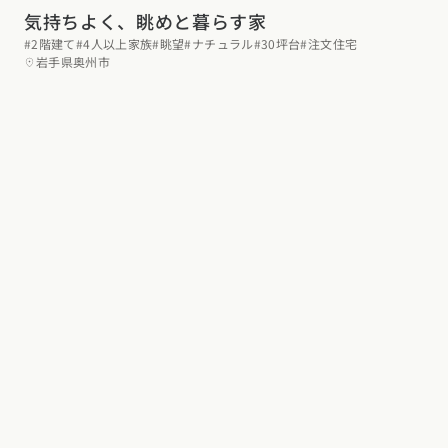
気持ちよく、眺めと暮らす家
東海エリア
スタイルのヒント
四国エリア
#2階建て
#4人以上家族
#眺望
#ナチュラル
#30坪台
#注文住宅
愛知県
岐阜県
静岡県
三重県
岩手県奥州市
香川県
徳島県
愛媛県
高知県
デザインのヒント
関西エリア
九州・沖縄エリア
ニュースレター
大阪府
兵庫県
京都府
滋賀県
奈良県
和歌山県
福岡県
佐賀県
長崎県
熊本県
大分県
宮崎県
鹿児島県
デザインコンテスト
沖縄県
中国エリア
広島県
岡山県
鳥取県
島根県
山口県
四国エリア
香川県
徳島県
愛媛県
高知県
九州・沖縄エリア
福岡県
佐賀県
長崎県
熊本県
大分県
宮崎県
鹿児島県
沖縄県