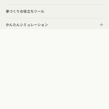
ガレージハウス
周辺環境
インテリア・小物
テラス・デッキ
家づくりお役立ちツール
間取りのヒント
子育て
カタログ
請求
イベント
検索
工務店
無料相談
庭・中庭
施工事例
かんたんシミュレーション
二世帯住宅
土間
スタイルのヒント
住宅ローンは固定金利と変動金利どちらを選ぶ？
オーナー様の声
(評価・口コミ)
エリア別注文住宅
デザインのヒント
家を買うなら、今買うのがいいの？それとも頭金を貯めて
北海道・東北エリア
設計した建築家の想い
建築家の方向け
からがいいの？
登録建築家 募集
ニュースレター
北海道
青森県
岩手県
宮城県
秋田県
山形県
福島県
R+houseの間取り
関東エリア
工務店の方向け
デザインコンテスト
R+house加盟店 募集中
東京都
神奈川県
埼玉県
千葉県
茨城県
栃木県
群馬県
甲信越・北陸エリア
新潟県
富山県
石川県
福井県
山梨県
長野県
東海エリア
愛知県
岐阜県
静岡県
三重県
お問い合わせ
よくあるご質問
利用規約
運営会社
関西エリア