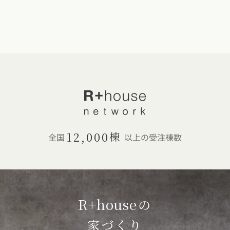
宮崎県 (3)
鹿児島県 (8)
沖縄県 (3)
12,000
棟
全国
以上の受注棟数
R+house
の
家づくり