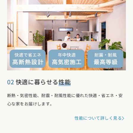
お近くのイベントを探す
選択中のエリア：全国
位置情報を元に
現在地から探す
02
快適に暮らせる
性能
北海道・東北エリア
北海道 (3)
青森県 (2)
岩手県 (1)
宮城県 (0)
秋田県 (5)
山形県 (8)
断熱・気密性能、耐震・耐風性能に優れた快適・省エネ・安
福島県 (4)
心な家をお届けします。
関東エリア
性能について詳しく見る
東京都 (12)
神奈川県 (7)
埼玉県 (19)
千葉県 (16)
茨城県 (7)
栃木県 (2)
群馬県 (7)