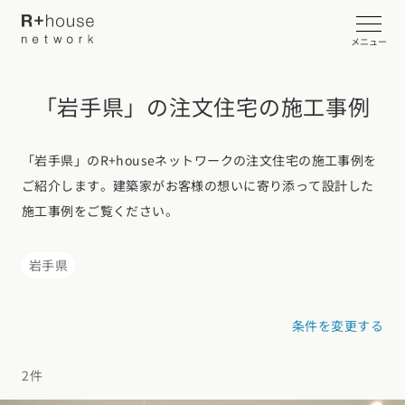
メニュー
「岩手県」の注文住宅の施工事例
イベント・見学会を探す
カタログ請求する
「岩手県」のR+houseネットワークの注文住宅の施工事例を
ご紹介します。建築家がお客様の想いに寄り添って設計した
近くの工務店に相談する
施工事例をご覧ください。
岩手県
R+houseについて
条件を変更する
R+houseについて
全国の工務店を探す
北海道・東北エリア
性能
2件
施工事例
北海道
青森県
岩手県
宮城県
秋田県
山形県
福島県