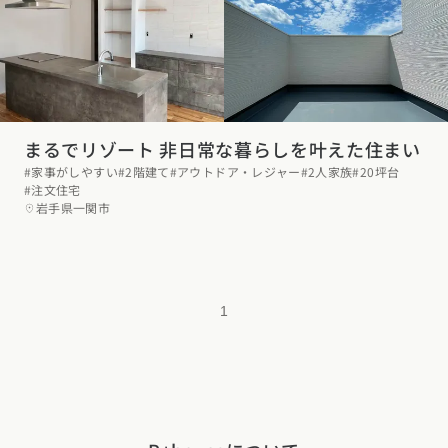
まるでリゾート 非日常な暮らしを叶えた住まい
#家事がしやすい
#2階建て
#アウトドア・レジャー
#2人家族
#20坪台
#注文住宅
岩手県一関市
1