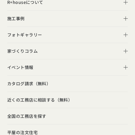
R+houseについて
R+houseについて
施工事例
性能
施工事例一覧
フォトギャラリー
デザイン
平屋
フォトギャラリー
家づくりコラム
家づくりの流れ
2階建て
リビング
家づくりコラム一覧
選べる仕様
イベント情報
スキップフロア
キッチン
動画で学ぶ注文住宅
コストパフォーマンス
イベント情報一覧
勾配天井
カタログ請求（無料）
吹き抜け
ルームツアー
アフターサポート
モデルハウス見学会
狭小住宅
玄関
近くの工務店に相談する（無料）
注文住宅の基礎知識
建築家
相談会
シンプル
トイレ
設備・性能
全国の工務店を探す
勉強会
ナチュラル
インテリア・小物
お金と住まい
インダストリアル
平屋の注文住宅