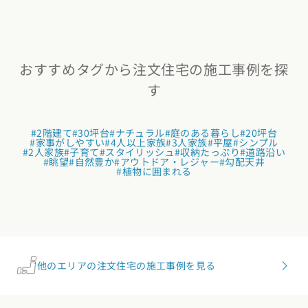
おすすめタグから注文住宅の施工事例を探
す
#2階建て
#30坪台
#ナチュラル
#庭のある暮らし
#20坪台
#家事がしやすい
#4人以上家族
#3人家族
#平屋
#シンプル
#2人家族
#子育て
#スタイリッシュ
#収納たっぷり
#道路沿い
#眺望
#自然豊か
#アウトドア・レジャー
#勾配天井
#植物に囲まれる
他のエリアの注文住宅の施工事例を見る