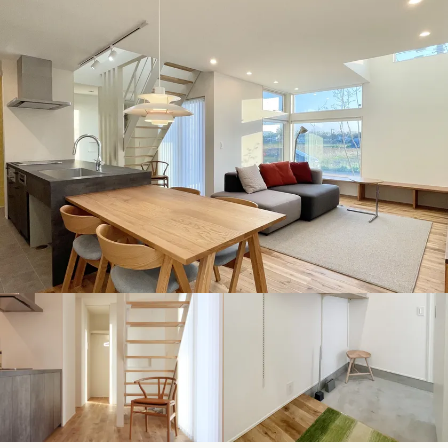
デザイン
施工事例一覧
【特集】平屋の注文住宅
関東エリア
家づくりの流れ
平屋
動画で学ぶ注文住宅
東京都
神奈川県
埼玉県
千葉県
茨城県
栃木県
群馬県
選べる仕様
2階建て
動画で学ぶ注文住宅
家づくりコラム
甲信越・北陸エリア
コストパフォーマンス
狭小住宅
家づくりのお勉強
家づくりコラム一覧
新潟県
富山県
石川県
福井県
山梨県
長野県
エリア別注文住宅
アフターサポート
二世帯住宅
北海道・東北エリア
デザイン
注文住宅の基礎知識
東海エリア
建築家
北海道
青森県
岩手県
宮城県
秋田県
山形県
福島県
フォトギャラリー
ルームツアー
愛知県
岐阜県
静岡県
三重県
設備・性能
チェックポイントがわかる！
オーナー様の声
家づくり３つのお役立ちツール
(評価・口コミ)
関東エリア
お金と住まい
関西エリア
東京都
神奈川県
埼玉県
千葉県
茨城県
栃木県
群馬県
設計した建築家の想い
大阪府
兵庫県
京都府
滋賀県
奈良県
和歌山県
周辺環境
R+houseの間取り
甲信越・北陸エリア
間取りのヒント
中国エリア
新潟県
富山県
石川県
福井県
山梨県
長野県
広島県
岡山県
鳥取県
島根県
山口県
施工事例