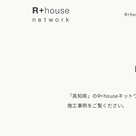
R+h
R+houseについて
R+houseに
全国の工務店を探す
性能
「高知県」のR+houseネ
施工事例
北海道・東北エリア
デザイン
施工事例をご覧ください。
北海道
青森県
岩手
家づくりの流
施工事例一覧
【特集】平屋の注文住宅
関東エリア
選べる仕様
平屋