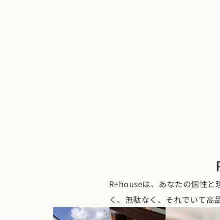
新潟県 (12)
富山
東海エリア
愛知県 (28)
岐阜
関西エリア
大阪府 (19)
兵庫
中国エリア
広島県 (14)
岡山
四国エリア
香川県 (1)
徳島
九州・沖縄
福岡県 (13)
佐賀
R+houseは、あなたの個
く、無駄なく、それでいて高