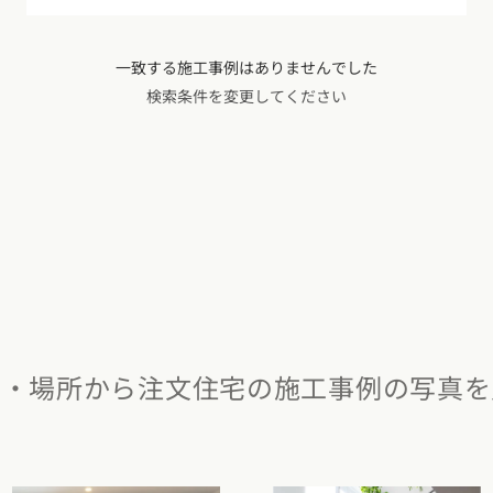
県
福井県
山梨県
長野県
県
高知県
ント
一致する施工事例はありませんでした
ント
検索条件を変更してください
県
三重県
県
熊本県
大分県
宮崎県
鹿児島県
沖縄県
ー
テスト
府
滋賀県
奈良県
和歌山県
県
島根県
山口県
屋・場所から注文住宅の施工事例の写真を
県
高知県