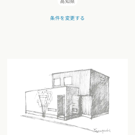
玉県
千葉県
茨城県
栃木県
群馬県
高知県
チェッ
ーマンス
家づくり
条件を変更する
ート
文住宅
県
福井県
山梨県
長野県
勉強
ム一覧
リー
県
三重県
礎知識
声
(評価・口コミ)
家の想い
県
宮城県
秋田県
山形県
福島県
府
滋賀県
奈良県
和歌山県
間取り
玉県
千葉県
茨城県
栃木県
群馬県
県
島根県
山口県
ト