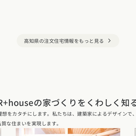
県 (6)
石川県 (0)
福井県 (0)
山梨県 (8)
長野県 (10)
県 (24)
静岡県 (24)
三重県 (5)
高知県の注文住宅情報をもっと見る
arrow_forward_ios
県 (35)
京都府 (6)
滋賀県 (0)
奈良県 (6)
和歌山県 (5)
県 (8)
鳥取県 (12)
島根県 (12)
山口県 (5)
県 (9)
愛媛県 (1)
高知県 (4)
エリア
R+houseの家づくりを
くわしく知
県 (2)
長崎県 (2)
熊本県 (8)
大分県 (17)
宮崎県 (3)
鹿児島県 (
性と理想をカタチにします。私たちは、建築家によるデザインで
品質な住まいを実現します。