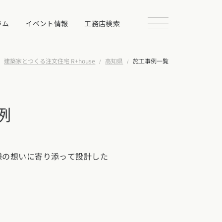
ラム
イベント情報
工務店検索
建築家とつくる注文住宅 R+house
高知県
施工事例一覧
会を探す
例
る
様の想いに寄り添って設計した
相談する