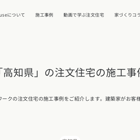
ouseについて
施工事例
動画で学ぶ注文住宅
家づくりコ
イベント・見学
「高知県」の注文住宅の施工事
ついて
カタログ請求す
ットワークの注文住宅の施工事例をご紹介します。建築家がお客
近くの工務店に
県
宮城県
秋田県
山形県
福島県
れ