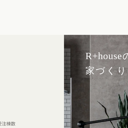
R+house
家づくり
受注棟数