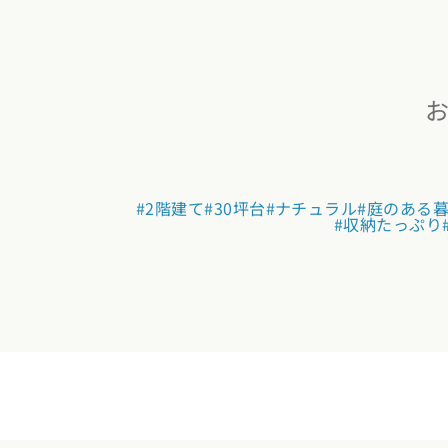
選択中のエ
位置情
#2階建て
#30坪台
#ナチュラル
#庭のある
現在
#収納たっぷり
北海道・東
北海道 (3)
青森
関東エリア
東京都 (12)
神
甲信越・北