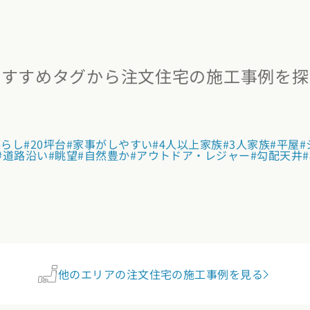
お近くのイベントを探す
おすすめタグから注文住宅の施工事例を探
リア：全国
報を元に
暮らし
#20坪台
#家事がしやすい
#4人以上家族
#3人家族
#平屋
#
地から探す
#道路沿い
#眺望
#自然豊か
#アウトドア・レジャー
#勾配天井
北エリア
県 (2)
岩手県 (1)
宮城県 (0)
秋田県 (5)
山形県 (8)
福島県 (4)
奈川県 (7)
埼玉県 (19)
千葉県 (16)
茨城県 (4)
栃木県 (2)
群馬県 
他のエリアの注文住宅の施工事例を見る
陸エリア