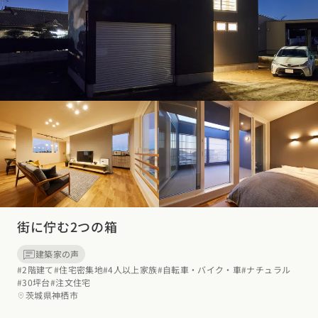
街に佇む2つの箱
建築家の声
#2階建て
#住宅密集地
#4人以上家族
#自転車・バイク・車
#ナチュラル
#30坪台
#注文住宅
茨城県神栖市