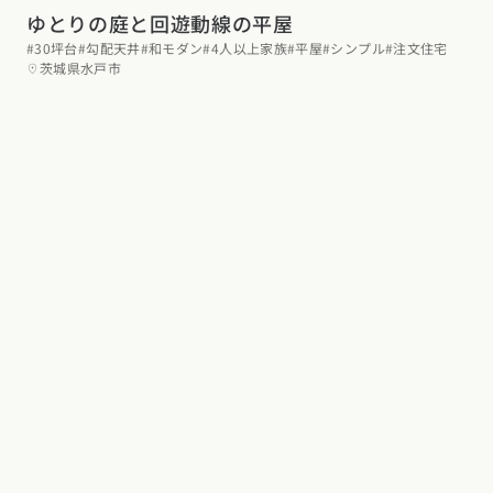
ゆとりの庭と回遊動線の平屋
東海エリア
スタイルのヒント
四国エリア
#30坪台
#勾配天井
#和モダン
#4人以上家族
#平屋
#シンプル
#注文住宅
愛知県
岐阜県
静岡県
三重県
茨城県水戸市
香川県
徳島県
愛媛県
高知県
デザインのヒント
関西エリア
九州・沖縄エリア
ニュースレター
大阪府
兵庫県
京都府
滋賀県
奈良県
和歌山県
福岡県
佐賀県
長崎県
熊本県
大分県
宮崎県
鹿児島県
デザインコンテスト
沖縄県
中国エリア
広島県
岡山県
鳥取県
島根県
山口県
四国エリア
香川県
徳島県
愛媛県
高知県
九州・沖縄エリア
福岡県
佐賀県
長崎県
熊本県
大分県
宮崎県
鹿児島県
沖縄県