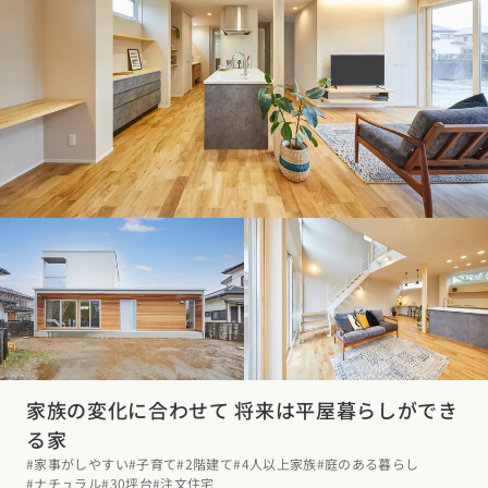
家族の変化に合わせて 将来は平屋暮らしができ
る家
#家事がしやすい
#子育て
#2階建て
#4人以上家族
#庭のある暮らし
#ナチュラル
#30坪台
#注文住宅