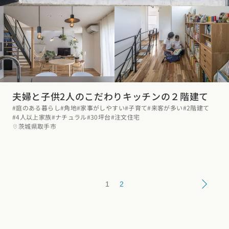
夫婦と子供2人のこだわりキッチンの２階建て
#庭のある暮らし
#角地
#家事がしやすい
#子育て
#来客が多い
#2階建て
#4人以上家族
#ナチュラル
#30坪台
#注文住宅
茨城県取手市
1
2