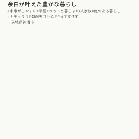
余白が叶えた豊かな暮らし
#家事がしやすい
#平屋
#ペットと暮らす
#3人家族
#庭のある暮らし
お近くのイベントを探す
#ナチュラル
#勾配天井
#40坪台
#注文住宅
茨城県神栖市
選択中のエリア：全国
位置情報を元に
現在地から探す
北海道・東北エリア
北海道 (3)
青森県 (2)
岩手県 (1)
宮城県 (0)
秋田県 (5)
山形県 (8)
福島県 (4)
関東エリア
東京都 (12)
神奈川県 (7)
埼玉県 (19)
千葉県 (16)
茨城県 (4)
栃木県 (2)
群馬県 (7)
甲信越・北陸エリア
新潟県 (12)
富山県 (6)
石川県 (0)
福井県 (0)
山梨県 (8)