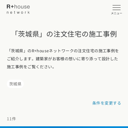
メニュー
「茨城県」の注文住宅の施工事例
イベント・見学会を探す
カタログ請求する
「茨城県」のR+houseネットワークの注文住宅の施工事例を
ご紹介します。建築家がお客様の想いに寄り添って設計した
近くの工務店に相談する
施工事例をご覧ください。
茨城県
R+houseについて
条件を変更する
R+houseについて
全国の工務店を探す
北海道・東北エリア
性能
11件
施工事例
北海道
青森県
岩手県
宮城県
秋田県
山形県
福島県