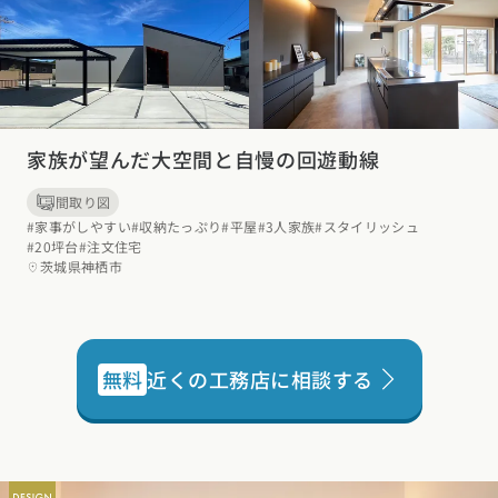
家族が望んだ大空間と自慢の回遊動線
間取り図
#家事がしやすい
#収納たっぷり
#平屋
#3人家族
#スタイリッシュ
#20坪台
#注文住宅
茨城県神栖市
無料
近くの工務店に相談する