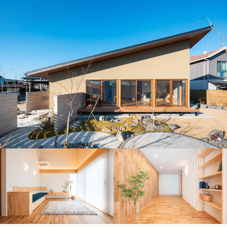
デザイン
施工事例一覧
【特集】平屋の注文住宅
関東エリア
家づくりの流れ
平屋
動画で学ぶ注文住宅
東京都
神奈川県
埼玉県
千葉県
茨城県
栃木県
群馬県
選べる仕様
2階建て
動画で学ぶ注文住宅
家づくりコラム
甲信越・北陸エリア
コストパフォーマンス
狭小住宅
家づくりのお勉強
家づくりコラム一覧
新潟県
富山県
石川県
福井県
山梨県
長野県
エリア別注文住宅
アフターサポート
二世帯住宅
北海道・東北エリア
デザイン
注文住宅の基礎知識
東海エリア
建築家
北海道
青森県
岩手県
宮城県
秋田県
山形県
福島県
フォトギャラリー
ルームツアー
愛知県
岐阜県
静岡県
三重県
設備・性能
チェックポイントがわかる！
オーナー様の声
家づくり３つのお役立ちツール
(評価・口コミ)
関東エリア
お金と住まい
関西エリア
東京都
神奈川県
埼玉県
千葉県
茨城県
栃木県
群馬県
設計した建築家の想い
大阪府
兵庫県
京都府
滋賀県
奈良県
和歌山県
周辺環境
R+houseの間取り
甲信越・北陸エリア
間取りのヒント
中国エリア
新潟県
富山県
石川県
福井県
山梨県
長野県
広島県
岡山県
鳥取県
島根県
山口県
施工事例