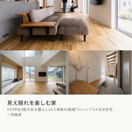
見え隠れを楽しむ家
#30坪台
#庭のある暮らし
#2人家族
#2階建て
#シンプル
#注文住宅
茨城県