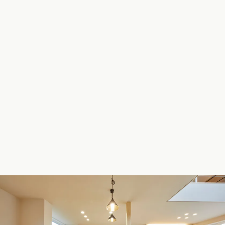
長野県 (10)
東海エリア
愛知県 (28)
岐阜県 (24)
静岡県 (24)
三重県 (5)
関西エリア
大阪府 (19)
兵庫県 (35)
京都府 (6)
滋賀県 (0)
奈良県 (6)
和歌山県 (5)
中国エリア
広島県 (14)
岡山県 (8)
鳥取県 (12)
島根県 (12)
山口県 (5)
四国エリア
香川県 (1)
徳島県 (9)
愛媛県 (1)
高知県 (4)
九州・沖縄エリア
福岡県 (13)
佐賀県 (2)
長崎県 (2)
熊本県 (8)
大分県 (17)
宮崎県 (3)
鹿児島県 (8)
沖縄県 (3)