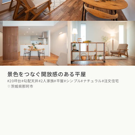
景色をつなぐ開放感のある平屋
#20坪台
#勾配天井
#2人家族
#平屋
#シンプル
#ナチュラル
#注文住宅
茨城県那珂市