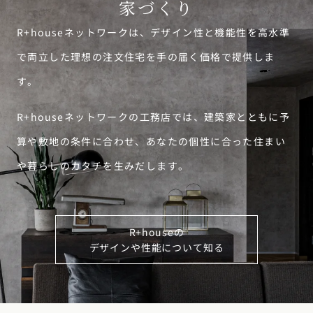
家づくり
R+houseネットワークは、デザイン性と機能性を高水準
で両立した理想の注文住宅を手の届く価格で提供しま
す。
R+houseネットワークの工務店では、建築家とともに予
算や敷地の条件に合わせ、あなたの個性に合った住まい
や暮らしのカタチを生みだします。
R+houseの
デザインや性能について知る