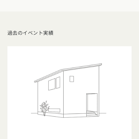
デザイン
施工事例一覧
【特集】平屋の注文住宅
関東エリア
家づくりの流れ
平屋
動画で学ぶ注文住宅
東京都
神奈川県
埼玉県
千葉県
茨城県
栃木県
群馬県
選べる仕様
過去のイベント実績
2階建て
動画で学ぶ注文住宅
家づくりコラム
甲信越・北陸エリア
コストパフォーマンス
狭小住宅
家づくりのお勉強
家づくりコラム一覧
新潟県
富山県
石川県
福井県
山梨県
長野県
エリア別注文住宅
アフターサポート
二世帯住宅
北海道・東北エリア
デザイン
注文住宅の基礎知識
東海エリア
建築家
北海道
青森県
岩手県
宮城県
秋田県
山形県
福島県
フォトギャラリー
ルームツアー
愛知県
岐阜県
静岡県
三重県
設備・性能
チェックポイントがわかる！
オーナー様の声
家づくり３つのお役立ちツール
(評価・口コミ)
関東エリア
お金と住まい
関西エリア
東京都
神奈川県
埼玉県
千葉県
茨城県
栃木県
群馬県
設計した建築家の想い
大阪府
兵庫県
京都府
滋賀県
奈良県
和歌山県
周辺環境
R+houseの間取り
甲信越・北陸エリア
間取りのヒント
中国エリア
新潟県
富山県
石川県
福井県
山梨県
長野県
広島県
岡山県
鳥取県
島根県
山口県
施工事例