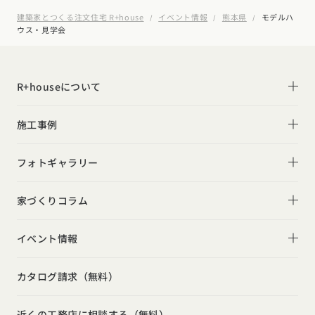
建築家とつくる注文住宅 R+house
イベント情報
熊本県
モデルハ
ウス・見学会
R+houseについて
R+houseについて
施工事例
性能
施工事例一覧
フォトギャラリー
デザイン
平屋
フォトギャラリー
家づくりコラム
家づくりの流れ
2階建て
リビング
家づくりコラム一覧
選べる仕様
イベント情報
スキップフロア
キッチン
動画で学ぶ注文住宅
コストパフォーマンス
イベント情報一覧
勾配天井
カタログ請求（無料）
吹き抜け
カタログ
請求
イベント
検索
工務店
無料相談
ルームツアー
アフターサポート
モデルハウス見学会
狭小住宅
玄関
近くの工務店に相談する（無料）