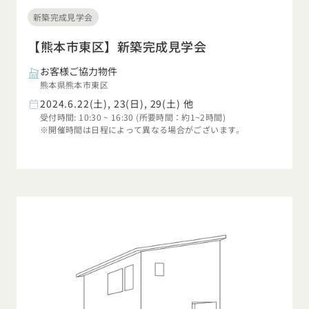
新築完成見学会
東海エリア
スタイルのヒント
四国エリア
愛知県
岐阜県
静岡県
三重県
【熊本市東区】新築完成見学会
香川県
徳島県
愛媛県
高知県
デザインのヒント
お客様ご協力物件
関西エリア
熊本県熊本市東区
九州・沖縄エリア
ニュースレター
大阪府
兵庫県
京都府
滋賀県
奈良県
和歌山県
2024.6.22(土), 23(日), 29(土) 他
福岡県
佐賀県
長崎県
熊本県
大分県
宮崎県
鹿児島県
受付時間: 10:30 ~ 16:30 (所要時間：約1~2時間)
デザインコンテスト
沖縄県
※開催時間は日程によって異なる場合がございます。
中国エリア
広島県
岡山県
鳥取県
島根県
山口県
四国エリア
香川県
徳島県
愛媛県
高知県
九州・沖縄エリア
福岡県
佐賀県
長崎県
熊本県
大分県
宮崎県
鹿児島県
沖縄県