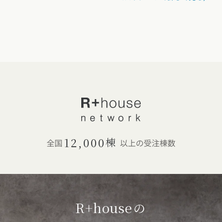
12,000
棟
全国
以上の受注棟数
R+house
の