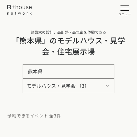
メニュー
建築家の設計、高断熱・高気密を体験できる
イベント・見学会を探す
「熊本県」のモデルハウス・見学
会・住宅展示場
カタログ請求する
熊本県
近くの工務店に相談する
R+houseについて
R+houseについて
全国の工務店を探す
予約できるイベント 全3件
北海道・東北エリア
性能
施工事例
北海道
青森県
岩手県
宮城県
秋田県
山形県
福島県