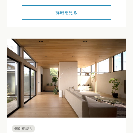
東海エリア
詳細を見る
スタイルのヒント
四国エリア
愛知県
岐阜県
静岡県
三重県
香川県
徳島県
愛媛県
高知県
デザインのヒント
関西エリア
九州・沖縄エリア
ニュースレター
大阪府
兵庫県
京都府
滋賀県
奈良県
和歌山県
福岡県
佐賀県
長崎県
熊本県
大分県
宮崎県
鹿児島県
デザインコンテスト
沖縄県
中国エリア
広島県
岡山県
鳥取県
島根県
山口県
四国エリア
香川県
徳島県
愛媛県
高知県
九州・沖縄エリア
福岡県
佐賀県
長崎県
熊本県
大分県
宮崎県
鹿児島県
個別相談会
沖縄県