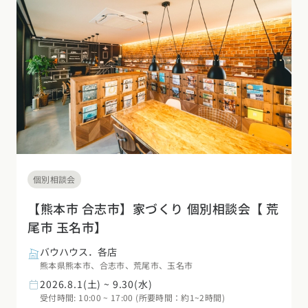
デザイン
施工事例一覧
【特集】平屋の注文住宅
関東エリア
家づくりの流れ
平屋
動画で学ぶ注文住宅
東京都
神奈川県
埼玉県
千葉県
茨城県
栃木県
群馬県
選べる仕様
2階建て
動画で学ぶ注文住宅
家づくりコラム
甲信越・北陸エリア
コストパフォーマンス
狭小住宅
家づくりのお勉強
家づくりコラム一覧
新潟県
富山県
石川県
福井県
山梨県
長野県
エリア別注文住宅
アフターサポート
二世帯住宅
北海道・東北エリア
デザイン
注文住宅の基礎知識
東海エリア
建築家
北海道
青森県
岩手県
宮城県
秋田県
山形県
福島県
フォトギャラリー
ルームツアー
愛知県
岐阜県
静岡県
三重県
設備・性能
個別相談会
チェックポイントがわかる！
オーナー様の声
家づくり３つのお役立ちツール
(評価・口コミ)
関東エリア
【熊本市 合志市】家づくり 個別相談会【 荒
お金と住まい
関西エリア
尾市 玉名市】
東京都
神奈川県
埼玉県
千葉県
茨城県
栃木県
群馬県
設計した建築家の想い
大阪府
兵庫県
京都府
滋賀県
奈良県
和歌山県
周辺環境
バウハウス．各店
R+houseの間取り
甲信越・北陸エリア
熊本県熊本市、合志市、荒尾市、玉名市
間取りのヒント
中国エリア
2026.8.1(土) ~ 9.30(水)
新潟県
富山県
石川県
福井県
山梨県
長野県
受付時間: 10:00 ~ 17:00 (所要時間：約1~2時間)
広島県
岡山県
鳥取県
島根県
山口県
施工事例