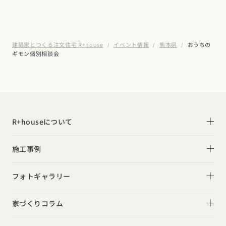
建築家とつくる注文住宅 R+house
イベント情報
熊本県
おうちの
ギモン個別相談会
R+houseについて
R+houseについて
施工事例
性能
施工事例一覧
フォトギャラリー
デザイン
平屋
フォトギャラリー
家づくりコラム
家づくりの流れ
2階建て
リビング