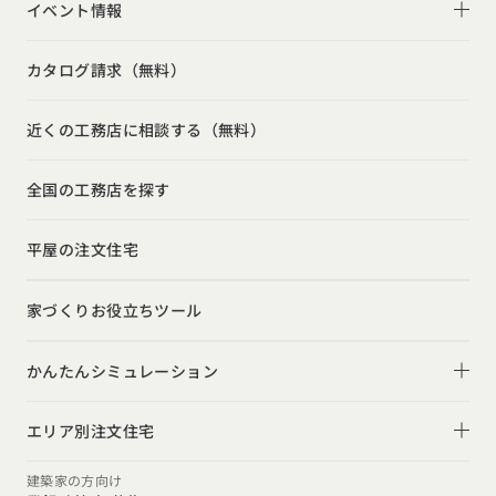
家づくりコラム一覧
選べる仕様
イベント情報
スキップフロア
キッチン
動画で学ぶ注文住宅
コストパフォーマンス
イベント情報一覧
勾配天井
カタログ請求（無料）
吹き抜け
ルームツアー
アフターサポート
モデルハウス見学会
狭小住宅
玄関
近くの工務店に相談する（無料）
注文住宅の基礎知識
建築家
相談会
シンプル
トイレ
設備・性能
全国の工務店を探す
勉強会
ナチュラル
インテリア・小物
お金と住まい
インダストリアル
平屋の注文住宅
ガレージハウス
周辺環境
インテリア・小物
テラス・デッキ
家づくりお役立ちツール
間取りのヒント
子育て
庭・中庭
施工事例
かんたんシミュレーション
二世帯住宅
土間
スタイルのヒント
住宅ローンは固定金利と変動金利どちらを選ぶ？
オーナー様の声
(評価・口コミ)
エリア別注文住宅
デザインのヒント
家を買うなら、今買うのがいいの？それとも頭金を貯めて
北海道・東北エリア
設計した建築家の想い
建築家の方向け
からがいいの？