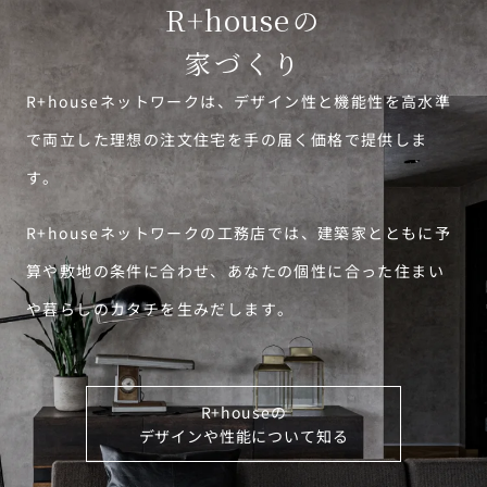
R+house
の
家づくり
R+houseネットワークは、デザイン性と機能性を高水準
で両立した理想の注文住宅を手の届く価格で提供しま
す。
R+houseネットワークの工務店では、建築家とともに予
算や敷地の条件に合わせ、あなたの個性に合った住まい
や暮らしのカタチを生みだします。
R+houseの
デザインや性能について知る