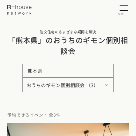
メニュー
注文住宅のさまざまな疑問を解決
イベント・見学会を探す
「熊本県」のおうちのギモン個別相
談会
カタログ請求する
熊本県
近くの工務店に相談する
R+houseについて
R+houseについて
全国の工務店を探す
予約できるイベント 全3件
北海道・東北エリア
性能
施工事例
北海道
青森県
岩手県
宮城県
秋田県
山形県
福島県