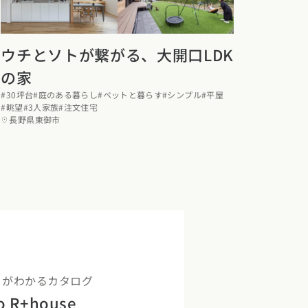
ウチとソトが繋がる、大開口LDK
の家
#30坪台
#庭のある暮らし
#ペットと暮らす
#シンプル
#平屋
#眺望
#3人家族
#注文住宅
長野県東御市
くりがわかるカタログ
o R+house