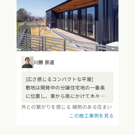
川勝 崇道
[広さ感じるコンパクトな平屋]
敷地は開発中の分譲住宅地の一番奥
に位置し、東から南にかけて木々が
並ぶ谷が遠くに見え、フラットにひ
外との繋がりを感じる 縁側のある住まい
らけた気持ちの良い場所です。大き
この施工事例を見る
な連続掃き出し窓によって、遠くの
景色と庭、そしてLDKが繋がる開放感