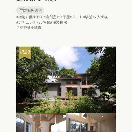
県
熊本県
大分県
宮崎県
鹿児島県
沖縄県
建築家の声
#植物に囲まれる
#自然豊か
#平屋
#アート
#眺望
#2人家族
#ナチュラル
#20坪台
#注文住宅
長野県小諸市