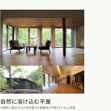
カタログ請求
イベント検索
自然に溶け込む平屋
工務店無料相談
#植物に囲まれる
#自然豊か
#避暑地
#平屋
#4人以上家族