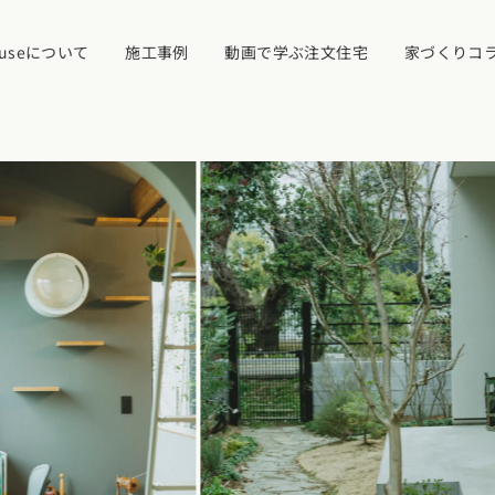
ouseについて
施工事例
動画で学ぶ注文住宅
家づくりコ
イベント・見学
ついて
カタログ請求す
近くの工務店に
県
宮城県
秋田県
山形県
福島県
れ