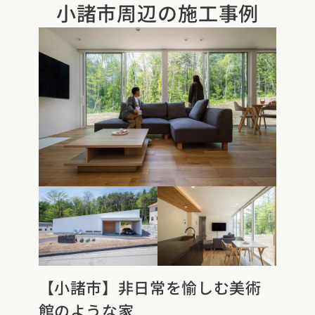
小諸市周辺の
施工事例
県
福井県
山梨県
長野県
県
高知県
ント
ント
県
三重県
県
熊本県
大分県
宮崎県
鹿児島県
沖縄県
ー
テスト
府
滋賀県
奈良県
和歌山県
県
島根県
山口県
県
高知県
【小諸市】非日常を愉しむ美術
館のような家