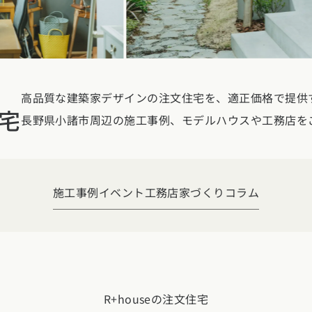
玉県
千葉県
茨城県
栃木県
群馬県
チェッ
ーマンス
家づくり
ート
文住宅
県
福井県
山梨県
長野県
勉強
高品質な建築家デザインの注文住宅を、適正価格で提供する
ム一覧
宅
リー
長野県小諸市周辺の施工事例、モデルハウスや工務店を
県
三重県
礎知識
声
(評価・口コミ)
家の想い
県
宮城県
秋田県
山形県
福島県
施工事例
イベント
工務店
家づくりコラム
府
滋賀県
奈良県
和歌山県
間取り
玉県
千葉県
茨城県
栃木県
群馬県
県
島根県
山口県
ト
R+houseの注文住宅