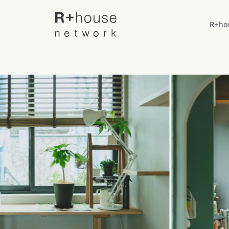
R+h
R+houseについて
R+houseに
全国の工務店を探す
性能
施工事例
北海道・東北エリア
デザイン
北海道
青森県
岩手
家づくりの流
施工事例一覧
【特集】平屋の注文住宅
関東エリア
選べる仕様
平屋