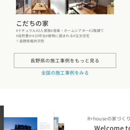
こだちの家
#ナチュラル
#2人家族
#音楽・ホームシアター
#2階建て
#自然豊か
#20坪台
#植物に囲まれる
#注文住宅
長野県軽井沢町
長野県の
施工事例をもっと見る
全国の施工事例をみる
R+houseの家づ
Welcome t