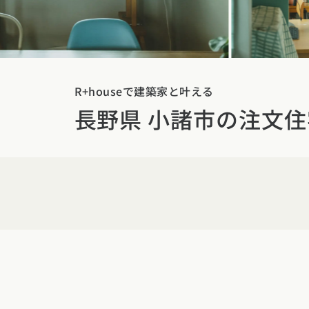
東京都
神奈川県
埼
動画で学ぶ注文住宅
コストパフォ
2階建て
甲信越・北陸エリア
アフターサポ
狭小住宅
動画で学ぶ注
家づくりコラム
新潟県
富山県
石川
建築家
二世帯住宅
家づくりのお
R+houseで建築家と叶える
家づくりコラ
東海エリア
長野県 小諸市の注文住
エリア別注文住宅
フォトギャラ
デザイン
愛知県
岐阜県
静岡
注文住宅の基
オーナー様の
ルームツアー
北海道・東北エリア
関西エリア
設備・性能
設計した建築
北海道
青森県
岩手
大阪府
兵庫県
京都
お金と住まい
R+houseの
関東エリア
中国エリア
周辺環境
東京都
神奈川県
埼
広島県
岡山県
鳥取
間取りのヒン
甲信越・北陸エリア
四国エリア
施工事例