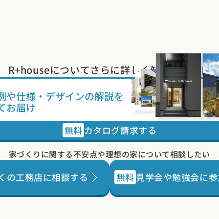
のある平屋になりました。アパレル
関係にお勤めのご夫妻のために、大
容量のクローゼットや靴収納を計画
しつつ、エントランスを真ん中に配
置することで、できるだけ通路を設
R+houseについて
さらに詳しく知りたい方は
けないようにし、26坪とは思えない
効率の良い計画ができました。
例や
仕様・デザインの解説を
てお届け
無料
カタログ請求する
家づくりに関する不安点や
理想の家について相談したい
くの工務店に相談する
無料
見学会や勉強会に参