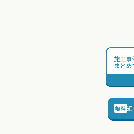
す。広く大きな窓を連続させたシン
プルな立面構成とし、林の風景が生
活に定着することを意識しました。
どの部屋からも林への眺望が確保で
きるようなプランとしたため、歩
く、座る、寝る、浸かる、暮らしの
アクティビティに常に林が関係づけ
施工事
られ、奥行ある開放的な住空間とな
まとめ
っています。
無料
近