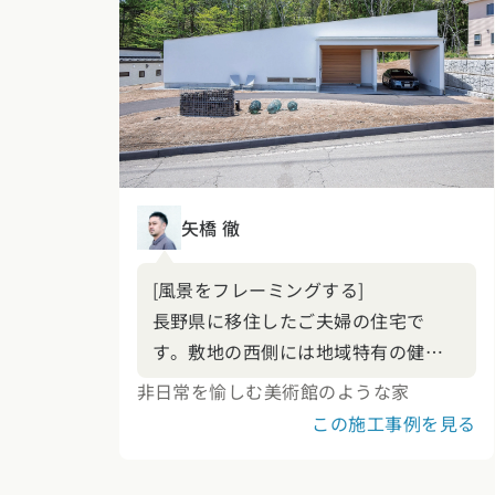
矢橋 徹
[風景をフレーミングする]
長野県に移住したご夫婦の住宅で
す。敷地の西側には地域特有の健や
かな林の風景が広がっています。林
非日常を愉しむ美術館のような家
が斜角の低い西日をほどよくカット
この施工事例を見る
してくれるため、西側であっても大
胆に開くことを容認してくれていま