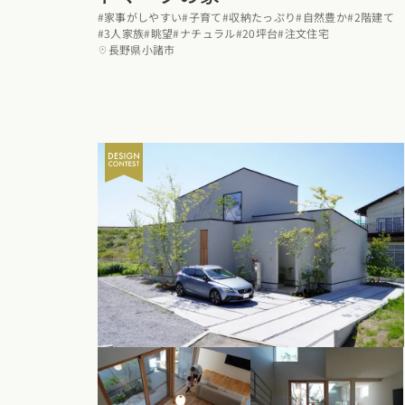
#家事がしやすい
#子育て
#収納たっぷり
#自然豊か
#2階建て
福岡県
佐賀県
長崎
#3人家族
#眺望
#ナチュラル
#20坪台
#注文住宅
長野県小諸市