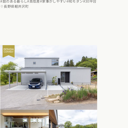
#庭のある暮らし
#高低差
#家事がしやすい
#和モダン
#30坪台
長野県軽井沢町