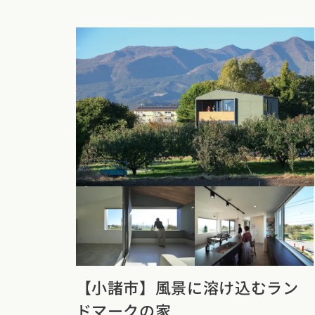
新潟県
富山県
石川
香川県
徳島県
愛媛
スタイルのヒ
東海エリア
九州・沖縄エリア
デザインのヒ
愛知県
岐阜県
静岡
福岡県
佐賀県
長崎
ニュースレタ
関西エリア
デザインコン
大阪府
兵庫県
京都
中国エリア
広島県
岡山県
鳥取
四国エリア
香川県
徳島県
愛媛
【小諸市】風景に溶け込むラン
ドマークの家
九州・沖縄エリア