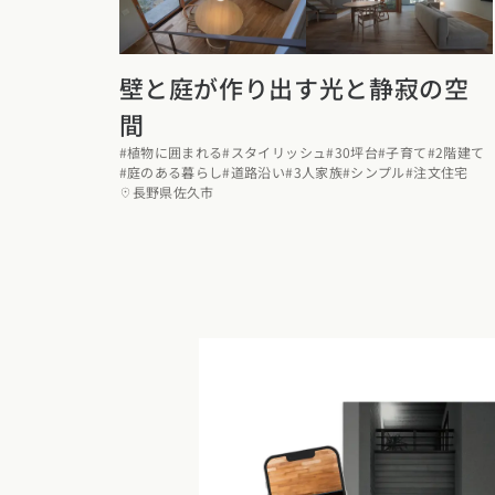
壁と庭が作り出す光と静寂の空
間
#植物に囲まれる
#スタイリッシュ
#30坪台
#子育て
#2階建て
#庭のある暮らし
#道路沿い
#3人家族
#シンプル
#注文住宅
長野県佐久市