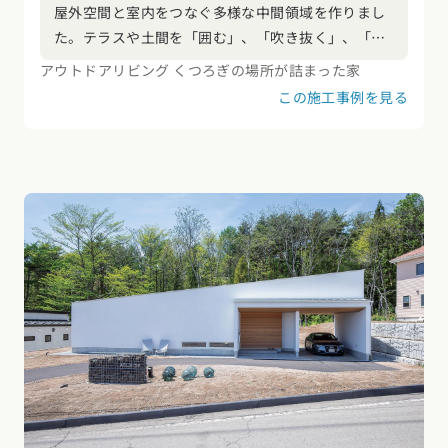
屋外空間と室内をつなぐ多様な中間領域を作りまし
た。テラスや土間を「囲む」、「吹き抜く」、「天
井を作る」、「同一素材を使う」といった操作によ
アウトドアリビング くつろぎの場所が詰まった家
り外から内へとグラデーショナルにつなげていま
この施工事例を見る
す。内外の境界を曖昧にすることでプライバシーを
守りながら開放的に暮らすことができます。長野と
いう厳しい自然環境の中で環境と共生しながら楽し
く暮らす為には高性能であることと同時に、中間領
域の建築による空間の操作もまた必要です。