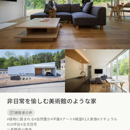
非日常を愉しむ美術館のような家
建築家の声
#植物に囲まれる
#自然豊か
#平屋
#アート
#眺望
#2人家族
#ナチュラル
#20坪台
#注文住宅
長野県小諸市