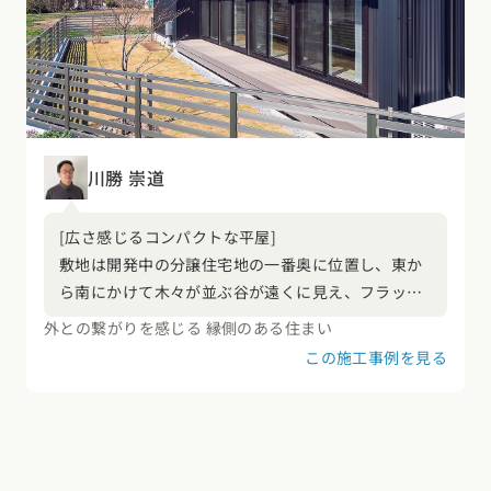
川勝 崇道
[広さ感じるコンパクトな平屋]
敷地は開発中の分譲住宅地の一番奥に位置し、東か
ら南にかけて木々が並ぶ谷が遠くに見え、フラット
にひらけた気持ちの良い場所です。大きな連続掃き
外との繋がりを感じる 縁側のある住まい
出し窓によって、遠くの景色と庭、そしてLDKが繋
この施工事例を見る
がる開放感のある平屋になりました。アパレル関係
にお勤めのご夫妻のために、大容量のクローゼット
や靴収納を計画しつつ、エントランスを真ん中に配
置することで、できるだけ通路を設けないように
し、26坪とは思えない効率の良い計画ができまし