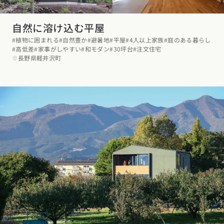
自然に溶け込む平屋
#植物に囲まれる
#自然豊か
#避暑地
#平屋
#4人以上家族
#庭のある暮らし
#高低差
#家事がしやすい
#和モダン
#30坪台
#注文住宅
長野県軽井沢町