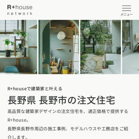
メニュー
イベント・見学会を探す
カタログ請求する
近くの工務店に相談する
R+houseで建築家と叶える
長野県 長野市の注文住宅
R+houseについて
高品質な建築家デザインの注文住宅を、適正価格で提供する
R+houseについて
全国の工務店を探す
R+house。
北海道・東北エリア
性能
長野県長野市周辺の施工事例、モデルハウスや工務店をご紹
施工事例
北海道
青森県
岩手県
宮城県
秋田県
山形県
福島県
介します。