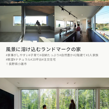
風景に溶け込むランドマークの家
#家事がしやすい
#子育て
#収納たっぷり
#自然豊か
#2階建て
#3人家族
#眺望
#ナチュラル
#20坪台
#注文住宅
長野県小諸市