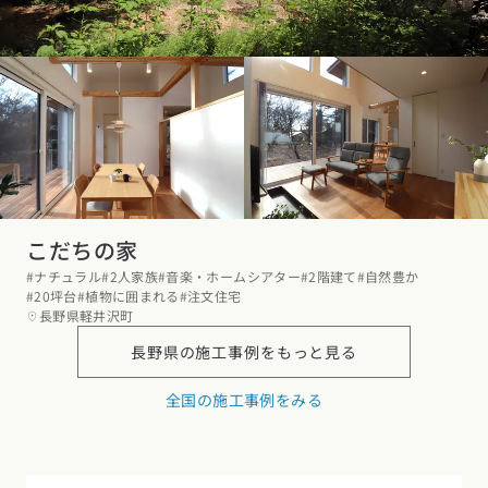
こだちの家
#ナチュラル
#2人家族
#音楽・ホームシアター
#2階建て
#自然豊か
#20坪台
#植物に囲まれる
#注文住宅
長野県軽井沢町
長野県の
施工事例をもっと見る
全国の施工事例をみる