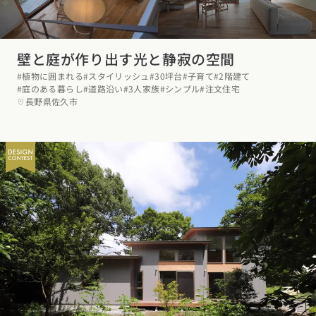
壁と庭が作り出す光と静寂の空間
#植物に囲まれる
#スタイリッシュ
#30坪台
#子育て
#2階建て
#庭のある暮らし
#道路沿い
#3人家族
#シンプル
#注文住宅
長野県佐久市