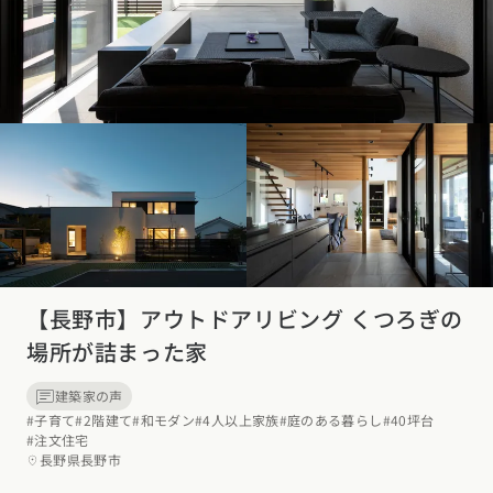
東海エリア
スタイルのヒント
四国エリア
愛知県
岐阜県
静岡県
三重県
香川県
徳島県
愛媛県
高知県
デザインのヒント
関西エリア
九州・沖縄エリア
ニュースレター
大阪府
兵庫県
京都府
滋賀県
奈良県
和歌山県
福岡県
佐賀県
長崎県
熊本県
大分県
宮崎県
鹿児島県
デザインコンテスト
沖縄県
中国エリア
広島県
岡山県
鳥取県
島根県
山口県
【長野市】アウトドアリビング くつろぎの
四国エリア
場所が詰まった家
香川県
徳島県
愛媛県
高知県
建築家の声
#子育て
#2階建て
#和モダン
#4人以上家族
#庭のある暮らし
#40坪台
九州・沖縄エリア
#注文住宅
福岡県
佐賀県
長崎県
熊本県
大分県
宮崎県
鹿児島県
長野県長野市
沖縄県