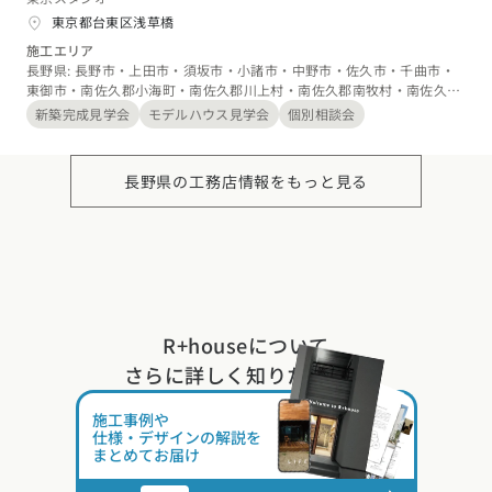
東京都台東区浅草橋
施工エリア
長野県: 長野市・上田市・須坂市・小諸市・中野市・佐久市・千曲市・
東御市・南佐久郡小海町・南佐久郡川上村・南佐久郡南牧村・南佐久郡
南相木村・南佐久郡北相木村・南佐久郡佐久穂町・北佐久郡軽井沢町・
新築完成見学会
モデルハウス見学会
個別相談会
北佐久郡御代田町・北佐久郡立科町・小県郡青木村・小県郡長和町・埴
科郡坂城町・上高井郡小布施町、山梨県: 北杜市
長野県の工務店情報をもっと見る
R+houseについて
さらに詳しく知りたい方は
施工事例や
仕様・デザインの解説を
まとめてお届け