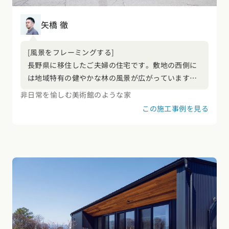
矢橋 徹
[風景をフレーミングする]
長野県に移住したご夫婦の住宅です。敷地の西側に
は地域特有の健やかな林の風景が広がっています。
林が斜角の低い西日をほどよくカットしてくれるた
非日常を愉しむ美術館のような家
め、西側であっても大胆に開くことを容認してくれ
この施工事例を見る
ています。広く大きな窓を連続させたシンプルな立
面構成とし、林の風景が生活に定着することを意識
しました。どの部屋からも林への眺望が確保できる
ようなプランとしたため、歩く、座る、寝る、浸か
る、暮らしのアクティビティに常に林が関係づけら
れ、奥行ある開放的な住空間となっています。