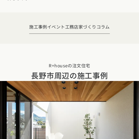
デザイン
施工事例一覧
【特集】平屋の注文住宅
関東エリア
家づくりの流れ
平屋
動画で学ぶ注文住宅
東京都
神奈川県
埼玉県
千葉県
茨城県
栃木県
群馬県
施工事例
イベント
工務店
家づくりコラム
選べる仕様
2階建て
動画で学ぶ注文住宅
家づくりコラム
甲信越・北陸エリア
コストパフォーマンス
狭小住宅
家づくりのお勉強
家づくりコラム一覧
新潟県
富山県
石川県
福井県
山梨県
長野県
エリア別注文住宅
アフターサポート
二世帯住宅
北海道・東北エリア
デザイン
R+houseの注文住宅
注文住宅の基礎知識
東海エリア
長野市周辺の
施工事例
建築家
北海道
青森県
岩手県
宮城県
秋田県
山形県
福島県
フォトギャラリー
ルームツアー
愛知県
岐阜県
静岡県
三重県
設備・性能
チェックポイントがわかる！
オーナー様の声
家づくり３つのお役立ちツール
(評価・口コミ)
関東エリア
お金と住まい
関西エリア
東京都
神奈川県
埼玉県
千葉県
茨城県
栃木県
群馬県
設計した建築家の想い
大阪府
兵庫県
京都府
滋賀県
奈良県
和歌山県
周辺環境
R+houseの間取り
甲信越・北陸エリア
間取りのヒント
中国エリア
新潟県
富山県
石川県
福井県
山梨県
長野県
広島県
岡山県
鳥取県
島根県
山口県
施工事例