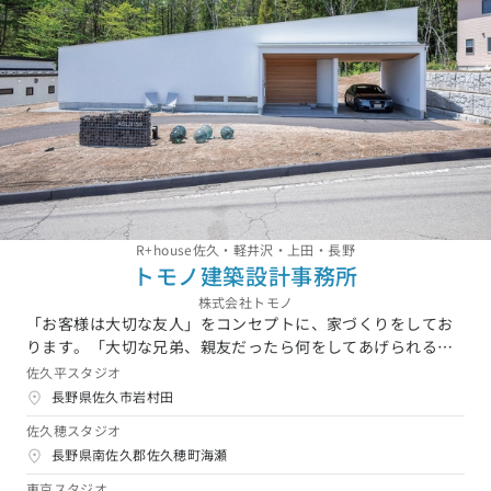
R+house佐久・軽井沢・上田・長野
トモノ建築設計事務所
株式会社トモノ
「お客様は大切な友人」をコンセプトに、家づくりをしてお
ります。「大切な兄弟、親友だったら何をしてあげられる
か」これが私たちの行動の指針となっています。デザインだ
佐久平スタジオ
けを重視することなく、住みやすくて、安心できる、高性能
長野県佐久市岩村田
な家をより手頃につくることが弊社のこだわりです。設計か
佐久穂スタジオ
ら施工、アフターフォローまで一貫して行っているのも、そ
長野県南佐久郡佐久穂町海瀬
れが『大切な友人の家を建てた責任』だと考えているからで
す。
東京スタジオ