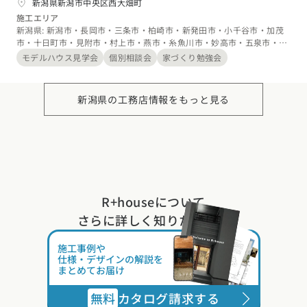
ットにして、憧れの住宅を手に入れやすい価格で提供してい
新潟県新潟市中央区西大畑町
ます。また、住んでから実感できるはずのランニングコスト
施工エリア
や住み心地を、具体的な数値で納得のいくまで説明します。
新潟県: 新潟市・長岡市・三条市・柏崎市・新発田市・小千谷市・加茂
市・十日町市・見附市・村上市・燕市・糸魚川市・妙高市・五泉市・上
お客様に長く安心して、満足のいく家に住んでもらえるよ
越市・阿賀野市・魚沼市・南魚沼市・胎内市・北蒲原郡聖籠町・西蒲原
う、性能に重点を置き家づくりに取り組んでいます。
モデルハウス見学会
個別相談会
家づくり勉強会
郡弥彦村・南蒲原郡田上町・東蒲原郡阿賀町・三島郡出雲崎町・南魚沼
郡湯沢町・中魚沼郡津南町・刈羽郡刈羽村・岩船郡関川村
新潟県の工務店情報をもっと見る
R+houseについて
さらに詳しく知りたい方は
施工事例や
仕様・デザインの解説を
まとめてお届け
無料
カタログ請求する