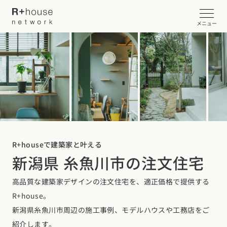
メニュー
イベント・見学会を探す
カタログ請求する
近くの工務店に相談する
R+houseで建築家と叶える
新潟県 糸魚川市の注文住宅
R+houseについて
高品質な建築家デザインの注文住宅を、適正価格で提供する
R+houseについて
全国の工務店を探す
R+house。
北海道・東北エリア
性能
新潟県糸魚川市周辺の施工事例、モデルハウスや工務店をご
施工事例
北海道
青森県
岩手県
宮城県
秋田県
山形県
福島県
紹介します。