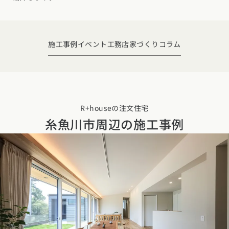
デザイン
施工事例一覧
【特集】平屋の注文住宅
関東エリア
家づくりの流れ
平屋
動画で学ぶ注文住宅
東京都
神奈川県
埼玉県
千葉県
茨城県
栃木県
群馬県
施工事例
イベント
工務店
家づくりコラム
選べる仕様
2階建て
動画で学ぶ注文住宅
家づくりコラム
甲信越・北陸エリア
コストパフォーマンス
狭小住宅
家づくりのお勉強
家づくりコラム一覧
新潟県
富山県
石川県
福井県
山梨県
長野県
エリア別注文住宅
アフターサポート
二世帯住宅
北海道・東北エリア
デザイン
R+houseの注文住宅
注文住宅の基礎知識
東海エリア
糸魚川市周辺の
施工事例
建築家
北海道
青森県
岩手県
宮城県
秋田県
山形県
福島県
フォトギャラリー
ルームツアー
愛知県
岐阜県
静岡県
三重県
設備・性能
チェックポイントがわかる！
オーナー様の声
家づくり３つのお役立ちツール
(評価・口コミ)
関東エリア
お金と住まい
関西エリア
東京都
神奈川県
埼玉県
千葉県
茨城県
栃木県
群馬県
設計した建築家の想い
大阪府
兵庫県
京都府
滋賀県
奈良県
和歌山県
周辺環境
R+houseの間取り
甲信越・北陸エリア
間取りのヒント
中国エリア
新潟県
富山県
石川県
福井県
山梨県
長野県
広島県
岡山県
鳥取県
島根県
山口県
施工事例