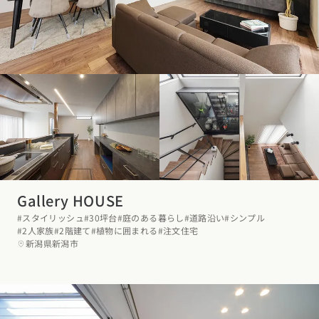
Gallery HOUSE
#スタイリッシュ
#30坪台
#庭のある暮らし
#道路沿い
#シンプル
#2人家族
#2階建て
#植物に囲まれる
#注文住宅
新潟県新潟市