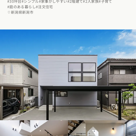
#30坪台
#シンプル
#家事がしやすい
#2階建て
#2人家族
#子育て
#庭のある暮らし
#注文住宅
新潟県新潟市