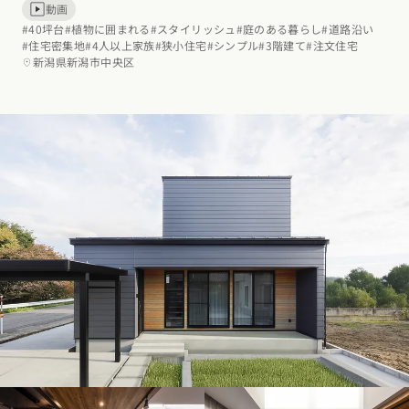
動画
#40坪台
#植物に囲まれる
#スタイリッシュ
#庭のある暮らし
#道路沿い
#住宅密集地
#4人以上家族
#狭小住宅
#シンプル
#3階建て
#注文住宅
新潟県新潟市中央区