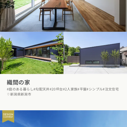
東海エリア
スタイルのヒント
四国エリア
愛知県
岐阜県
静岡県
三重県
香川県
徳島県
愛媛県
高知県
デザインのヒント
関西エリア
九州・沖縄エリア
ニュースレター
大阪府
兵庫県
京都府
滋賀県
奈良県
和歌山県
福岡県
佐賀県
長崎県
熊本県
大分県
宮崎県
鹿児島県
デザインコンテスト
沖縄県
中国エリア
広島県
岡山県
鳥取県
島根県
山口県
織間の家
四国エリア
#庭のある暮らし
#勾配天井
#20坪台
#2人家族
#平屋
#シンプル
#注文住宅
香川県
徳島県
愛媛県
高知県
新潟県新潟市
九州・沖縄エリア
福岡県
佐賀県
長崎県
熊本県
大分県
宮崎県
鹿児島県
沖縄県