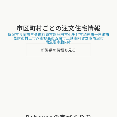
市区町村ごとの
注文住宅情報
新潟市
長岡市
三条市
柏崎市
新発田市
小千谷市
加茂市
十日町市
見附市
村上市
燕市
妙高市
五泉市
上越市
阿賀野市
魚沼市
南魚沼市
胎内市
新潟県の情報も見る