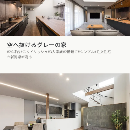
空へ抜けるグレーの家
#20坪台
#スタイリッシュ
#3人家族
#2階建て
#シンプル
#注文住宅
新潟県新潟市