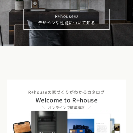
R+houseの
デザインや性能について知る
R+houseの家づくりがわかるカタログ
Welcome to R+house
オンラインで簡単請求
カタログ
請求
イベント
検索
工務店
無料相談