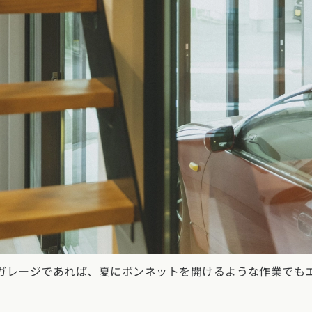
お近くのイベントを探す
リア：全国
報を元に
地から探す
北エリア
県 (0)
岩手県 (0)
宮城県 (0)
秋田県 (2)
山形県 (2)
福島県 (0)
川県 (1)
埼玉県 (7)
千葉県 (7)
茨城県 (3)
栃木県 (0)
群馬県 (4
ガレージであれば、夏にボンネットを開けるような作業でも
陸エリア