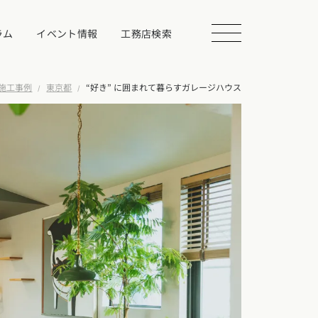
ラム
イベント情報
工務店検索
施工事例
東京都
“好き” に囲まれて暮らすガレージハウス
会を探す
る
相談する