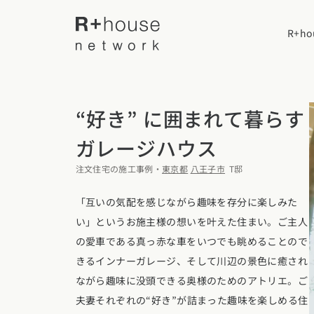
R+h
“好き” に囲まれて暮らす
R+houseについて
ガレージハウス
R+houseに
注文住宅の施工事例・
東京都
八王子市
T邸
全国の工務店を探す
性能
「互いの気配を感じながら趣味を存分に楽しみた
い」というお施主様の想いを叶えた住まい。ご主人
施工事例
北海道・東北エリア
デザイン
の愛車である真っ赤な車をいつでも眺めることので
北海道
青森県
岩手
きるインナーガレージ、そして川辺の景色に癒され
家づくりの流
施工事例一覧
【特集】平屋の注文住宅
ながら趣味に没頭できる奥様のためのアトリエ。ご
関東エリア
選べる仕様
平屋
夫妻それぞれの“好き”が詰まった趣味を楽しめる住