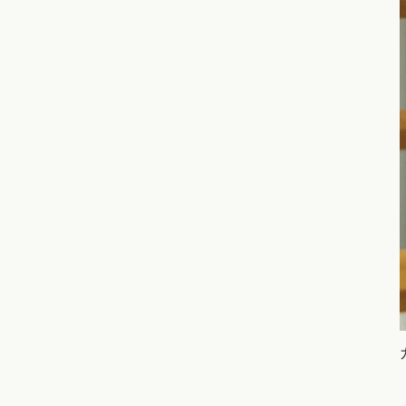
選択中のエ
位置情
現在
北海道・東
北海道 (0)
青森
関東エリア
東京都 (3)
神奈
甲信越・北