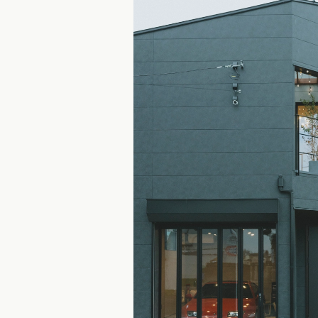
県
福井県
山梨県
長野県
県
高知県
ント
ント
県
三重県
県
熊本県
大分県
宮崎県
鹿児島県
沖縄県
ー
テスト
府
滋賀県
奈良県
和歌山県
県
島根県
山口県
県
高知県