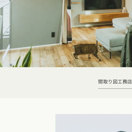
玉県
千葉県
茨城県
栃木県
群馬県
チェッ
ーマンス
家づくり
ート
文住宅
県
福井県
山梨県
長野県
勉強
ム一覧
リー
県
三重県
礎知識
声
(評価・口コミ)
家の想い
県
宮城県
秋田県
山形県
福島県
間取り図
工務
府
滋賀県
奈良県
和歌山県
間取り
玉県
千葉県
茨城県
栃木県
群馬県
県
島根県
山口県
ト