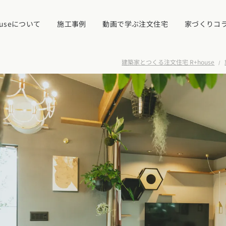
ouseについて
施工事例
動画で学ぶ注文住宅
家づくりコ
建築家とつくる注文住宅 R+house
イベント・見学
ついて
カタログ請求す
近くの工務店に
県
宮城県
秋田県
山形県
福島県
れ