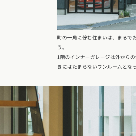
県
熊本県
大分県
宮崎県
鹿児島県
沖縄県
町の一角に佇む住まいは、まるで
う。
1階のインナーガレージは外からの
きにはたまらないワンルームとな