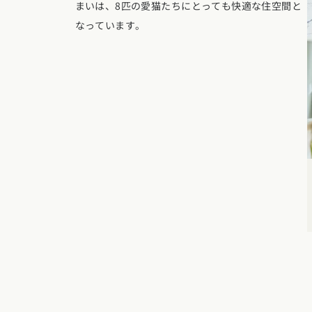
東京都
神奈川県
埼
まいは、8匹の愛猫たちにとっても快適な住空間と
動画で学ぶ注文住宅
コストパフォ
2階建て
なっています。
甲信越・北陸エリア
アフターサポ
狭小住宅
動画で学ぶ注
家づくりコラム
新潟県
富山県
石川
建築家
二世帯住宅
家づくりのお
家づくりコラ
東海エリア
エリア別注文住宅
フォトギャラ
デザイン
愛知県
岐阜県
静岡
注文住宅の基
オーナー様の
ルームツアー
北海道・東北エリア
関西エリア
設備・性能
設計した建築
北海道
青森県
岩手
大阪府
兵庫県
京都
お金と住まい
R+houseの
関東エリア
中国エリア
周辺環境
東京都
神奈川県
埼
広島県
岡山県
鳥取
間取りのヒン
甲信越・北陸エリア
四国エリア
施工事例