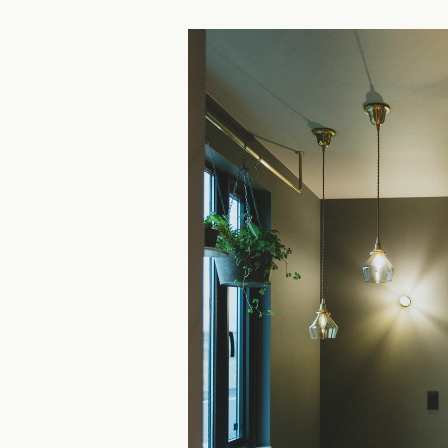
県 (1)
石川県 (0)
福井県 (0)
山梨県 (4)
長野県 (3)
 (13)
静岡県 (11)
三重県 (1)
 (11)
京都府 (0)
滋賀県 (0)
奈良県 (4)
和歌山県 (2)
県 (3)
鳥取県 (6)
島根県 (6)
山口県 (2)
県 (3)
愛媛県 (0)
高知県 (1)
エリア
県 (1)
長崎県 (0)
熊本県 (3)
大分県 (4)
宮崎県 (1)
鹿児島県 (1