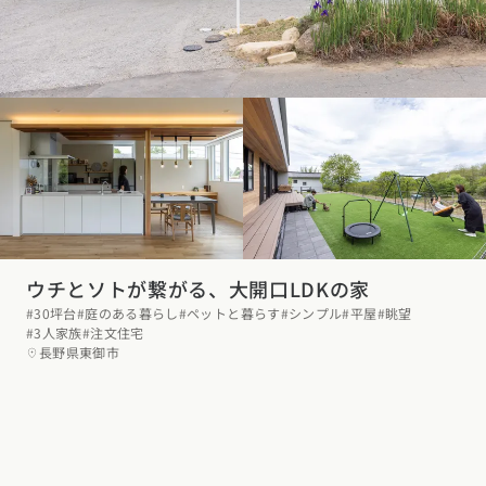
ウチとソトが繋がる、大開口LDKの家
#30坪台
#庭のある暮らし
#ペットと暮らす
#シンプル
#平屋
#眺望
#3人家族
#注文住宅
長野県東御市