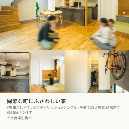
閑静な町にふさわしい家
#家事がしやすい
#スタイリッシュ
#シンプル
#子育て
#3人家族
#2階建て
#眺望
#注文住宅
奈良県生駒市