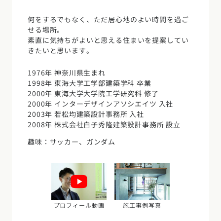
デザイン
施工事例一覧
【特集】平屋の注文住宅
何をするでもなく、ただ居心地のよい時間を過ご
関東エリア
家づくりの流れ
せる場所。
平屋
動画で学ぶ注文住宅
東京都
神奈川県
埼玉県
千葉県
茨城県
栃木県
群馬県
素直に気持ちがよいと思える住まいを提案してい
選べる仕様
きたいと思います。
2階建て
動画で学ぶ注文住宅
家づくりコラム
甲信越・北陸エリア
1976年 神奈川県生まれ
コストパフォーマンス
狭小住宅
家づくりのお勉強
家づくりコラム一覧
1998年 東海大学工学部建築学科 卒業
新潟県
富山県
石川県
福井県
山梨県
長野県
エリア別注文住宅
2000年 東海大学大学院工学研究科 修了
アフターサポート
二世帯住宅
北海道・東北エリア
デザイン
2000年 インターデザインアソシエイツ 入社
注文住宅の基礎知識
東海エリア
2003年 若松均建築設計事務所 入社
建築家
北海道
青森県
岩手県
宮城県
秋田県
山形県
福島県
フォトギャラリー
2008年 株式会社白子秀隆建築設計事務所 設立
ルームツアー
愛知県
岐阜県
静岡県
三重県
設備・性能
チェックポイントがわかる！
趣味：サッカー、ガンダム
オーナー様の声
家づくり３つのお役立ちツール
(評価・口コミ)
関東エリア
お金と住まい
関西エリア
東京都
神奈川県
埼玉県
千葉県
茨城県
栃木県
群馬県
設計した建築家の想い
大阪府
兵庫県
京都府
滋賀県
奈良県
和歌山県
周辺環境
R+houseの間取り
甲信越・北陸エリア
間取りのヒント
中国エリア
プロフィール動画
施工事例写真
新潟県
富山県
石川県
福井県
山梨県
長野県
広島県
岡山県
鳥取県
島根県
山口県
施工事例