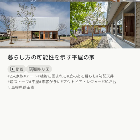
暮らし方の可能性を示す平屋の家
動画
間取り図
#2人家族
#アート
#植物に囲まれる
#庭のある暮らし
#勾配天井
#薪ストーブ
#平屋
#来客が多い
#アウトドア・レジャー
#30坪台
島根県益田市