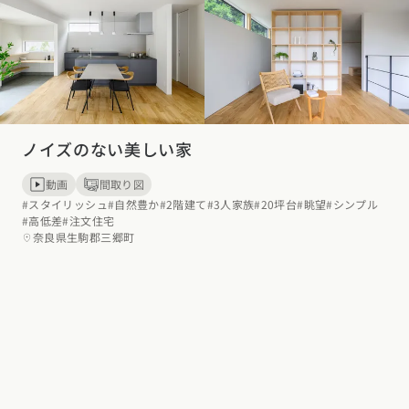
ノイズのない美しい家
動画
間取り図
#スタイリッシュ
#自然豊か
#2階建て
#3人家族
#20坪台
#眺望
#シンプル
#高低差
#注文住宅
奈良県生駒郡三郷町