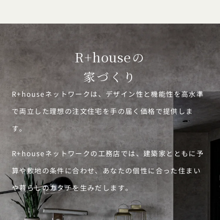
R+house
の
家づくり
R+houseネットワークは、デザイン性と機能性を高水準
で両立した理想の注文住宅を手の届く価格で提供しま
す。
R+houseネットワークの工務店では、建築家とともに予
算や敷地の条件に合わせ、あなたの個性に合った住まい
や暮らしのカタチを生みだします。
カタログ
請求
イベント
検索
工務店
無料相談