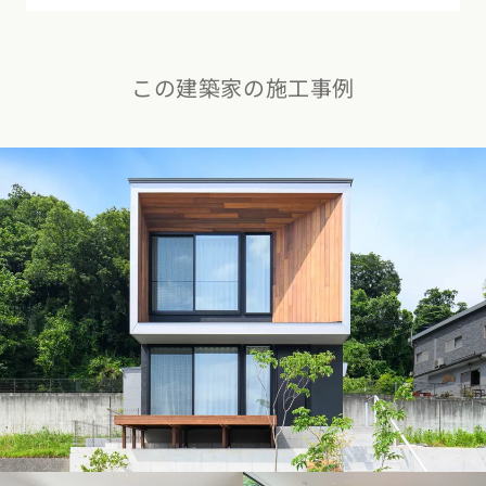
東海エリア
スタイルのヒント
四国エリア
愛知県
岐阜県
静岡県
三重県
この建築家の施工事例
香川県
徳島県
愛媛県
高知県
デザインのヒント
関西エリア
九州・沖縄エリア
ニュースレター
大阪府
兵庫県
京都府
滋賀県
奈良県
和歌山県
福岡県
佐賀県
長崎県
熊本県
大分県
宮崎県
鹿児島県
デザインコンテスト
沖縄県
中国エリア
広島県
岡山県
鳥取県
島根県
山口県
四国エリア
香川県
徳島県
愛媛県
高知県
九州・沖縄エリア
福岡県
佐賀県
長崎県
熊本県
大分県
宮崎県
鹿児島県
沖縄県