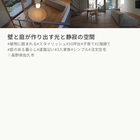
壁と庭が作り出す光と静寂の空間
#植物に囲まれる
#スタイリッシュ
#30坪台
#子育て
#2階建て
#庭のある暮らし
#道路沿い
#3人家族
#シンプル
#注文住宅
長野県佐久市