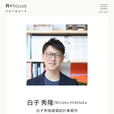
メニュー
イベント・見学会を探す
カタログ請求する
近くの工務店に相談する
R+houseについて
R+houseについて
全国の工務店を探す
白子 秀隆
|
Shirako Hidetaka
北海道・東北エリア
性能
施工事例
白子秀隆建築設計事務所
北海道
青森県
岩手県
宮城県
秋田県
山形県
福島県