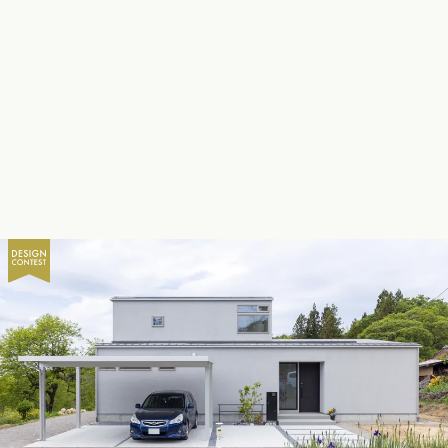
長野県 (11)
東海エリア
愛知県 (28)
岐阜県 (24)
静岡県 (25)
三重県 (5)
関西エリア
大阪府 (19)
兵庫県 (36)
京都府 (6)
滋賀県 (0)
奈良県 (6)
和歌山県 (5)
中国エリア
広島県 (14)
岡山県 (8)
鳥取県 (13)
島根県 (12)
山口県 (5)
四国エリア
香川県 (1)
徳島県 (10)
愛媛県 (1)
高知県 (4)
九州・沖縄エリア
福岡県 (13)
佐賀県 (2)
長崎県 (2)
熊本県 (8)
大分県 (16)
宮崎県 (3)
鹿児島県 (8)
沖縄県 (3)