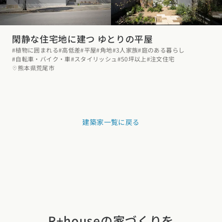
閑静な住宅地に建つ ゆとりの平屋
#植物に囲まれる
#高低差
#平屋
#角地
#3人家族
#庭のある暮らし
#自転車・バイク・車
#スタイリッシュ
#50坪以上
#注文住宅
熊本県荒尾市
建築家一覧に戻る
R+houseの家づくりを