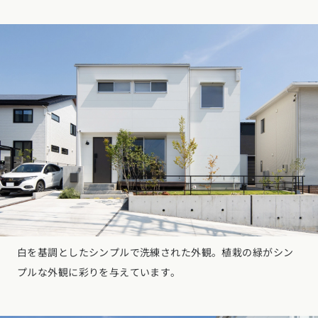
東海エリア
スタイルのヒント
四国エリア
愛知県
岐阜県
静岡県
三重県
香川県
徳島県
愛媛県
高知県
デザインのヒント
関西エリア
九州・沖縄エリア
ニュースレター
大阪府
兵庫県
京都府
滋賀県
奈良県
和歌山県
福岡県
佐賀県
長崎県
熊本県
大分県
宮崎県
鹿児島県
デザインコンテスト
沖縄県
中国エリア
広島県
岡山県
鳥取県
島根県
山口県
四国エリア
香川県
徳島県
愛媛県
高知県
白を基調としたシンプルで洗練された外観。植栽の緑がシン
プルな外観に彩りを与えています。
九州・沖縄エリア
福岡県
佐賀県
長崎県
熊本県
大分県
宮崎県
鹿児島県
沖縄県