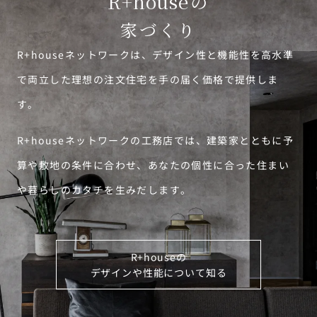
R+house
の
家づくり
R+houseネットワークは、デザイン性と機能性を高水準
で両立した理想の注文住宅を手の届く価格で提供しま
す。
R+houseネットワークの工務店では、建築家とともに予
算や敷地の条件に合わせ、あなたの個性に合った住まい
や暮らしのカタチを生みだします。
R+houseの
デザインや性能について知る