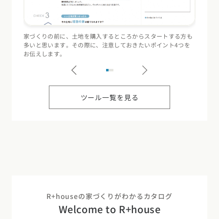
家づくりの前に、土地を購入するところからスタートする方も
住宅会
多いと思います。その際に、注意しておきたいポイント4つを
（断熱
お伝えします。
記録す
ツール一覧を見る
R+houseの家づくりがわかるカタログ
カタログ
請求
イベント
検索
工務店
無料相談
Welcome to R+house