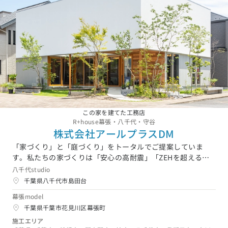
新潟県 (3)
富山県 (1)
石川県 (0)
福井県 (0)
山梨県 (4)
長野県 (3)
東海エリア
愛知県 (8)
岐阜県 (13)
静岡県 (11)
三重県 (1)
関西エリア
大阪府 (5)
兵庫県 (11)
京都府 (0)
滋賀県 (0)
奈良県 (4)
和歌山県 (2)
中国エリア
この家を建てた工務店
広島県 (1)
岡山県 (3)
鳥取県 (6)
島根県 (6)
山口県 (2)
R+house幕張・八千代・守谷
四国エリア
株式会社アールプラスDM
「家づくり」と「庭づくり」をトータルでご提案していま
香川県 (0)
徳島県 (3)
愛媛県 (0)
高知県 (1)
す。私たちの家づくりは「安心の高耐震」「ZEHを超える高
九州・沖縄エリア
断熱」「健康に暮らせる高気密」「建築家によるあなただけ
八千代studio
の空間設計」を強みとしています。それぞれのご家族のライ
福岡県 (6)
佐賀県 (1)
長崎県 (0)
熊本県 (3)
大分県 (4)
宮崎県 (1)
千葉県八千代市島田台
フスタイルに合わせた空間をデザインし、そこで長く住んで
鹿児島県 (1)
沖縄県 (2)
幕張model
いただくために、快適で高性能な住宅を提供します。注文住
千葉県千葉市花見川区幕張町
宅建築、外構工事、リフォームリノベーション工事を請け負
っておりますので、住宅関連でのご相談は弊社にお任せくだ
施工エリア