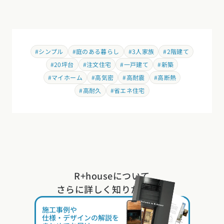
#シンプル
#庭のある暮らし
#3人家族
#2階建て
#20坪台
#注文住宅
#一戸建て
#新築
#マイホーム
#高気密
#高耐震
#高断熱
#高耐久
#省エネ住宅
R+houseについて
さらに詳しく知りたい方は
施工事例や
仕様・デザインの解説を