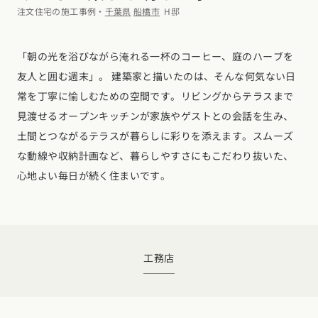
デザイン
注文住宅の施工事例・
千葉県
船橋市
H邸
施工事例一覧
【特集】平屋の注文住宅
関東エリア
家づくりの流れ
平屋
動画で学ぶ注文住宅
「朝の光を浴びながら淹れる一杯のコーヒー、庭のハーブを
東京都
神奈川県
埼玉県
千葉県
茨城県
栃木県
群馬県
選べる仕様
友人と囲む週末」。 建築家と描いたのは、そんな何気ない日
2階建て
動画で学ぶ注文住宅
家づくりコラム
常を丁寧に愉しむための空間です。リビングからテラスまで
甲信越・北陸エリア
コストパフォーマンス
狭小住宅
見渡せるオープンキッチンが家族やゲストとの会話を生み、
家づくりのお勉強
家づくりコラム一覧
新潟県
富山県
石川県
福井県
山梨県
長野県
エリア別注文住宅
土間とつながるテラスが暮らしに彩りを添えます。スムーズ
アフターサポート
二世帯住宅
北海道・東北エリア
デザイン
注文住宅の基礎知識
な動線や収納計画など、暮らしやすさにもこだわり抜いた、
東海エリア
建築家
北海道
青森県
岩手県
宮城県
秋田県
山形県
福島県
心地よい毎日が続く住まいです。
フォトギャラリー
ルームツアー
愛知県
岐阜県
静岡県
三重県
設備・性能
チェックポイントがわかる！
オーナー様の声
家づくり３つのお役立ちツール
(評価・口コミ)
関東エリア
お金と住まい
関西エリア
東京都
神奈川県
埼玉県
千葉県
茨城県
栃木県
群馬県
設計した建築家の想い
大阪府
兵庫県
京都府
滋賀県
奈良県
和歌山県
周辺環境
工務店
R+houseの間取り
甲信越・北陸エリア
間取りのヒント
中国エリア
新潟県
富山県
石川県
福井県
山梨県
長野県
広島県
岡山県
鳥取県
島根県
山口県
施工事例