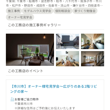
千葉県: 千葉市・船橋市・習志野市・柏市・八千代市・我孫子市・市川
さい。皆さまに役立ち出来る幅を広げ、地域の暮らしを作
市・松戸市・野田市・成田市・佐倉市・流山市・鎌ケ谷市・四街道市・
り、守っていけるよう努めてまいります。
印西市・白井市・富里市、茨城県: 常総市・取手市・守谷市・つくばみ
施工事例
モデルハウス見学会
個別相談会
家づくり勉強会
らい市・つくば市・筑西市・坂東市
オーナー宅見学会
この工務店の施工事例ギャラリー
この工務店のイベント
【市川市】オーナー様宅見学会〜広がりのある2階リビ
ングの家〜
お客様ご協力物件
千葉県市川市
※詳細な住所はご予約後にお伝えいたします