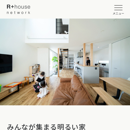
メニュー
イベント・見学会を探す
カタログ請求する
近くの工務店に相談する
R+houseについて
R+houseについて
全国の工務店を探す
北海道・東北エリア
性能
施工事例
みんなが集まる明るい家
北海道
青森県
岩手県
宮城県
秋田県
山形県
福島県