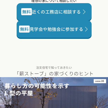
理想の家について相談したい
関西エリア
無料
近くの工務店に相談する
大阪府 (19)
兵庫県 (36)
京都府 (6)
滋賀県 (0)
奈良県 (6)
和歌山県 (5)
中国エリア
無料
見学会や勉強会に参加する
広島県 (14)
岡山県 (8)
鳥取県 (13)
島根県 (12)
山口県 (5)
四国エリア
香川県 (1)
徳島県 (10)
愛媛県 (1)
高知県 (4)
九州・沖縄エリア
福岡県 (13)
佐賀県 (2)
長崎県 (2)
熊本県 (8)
大分県 (15)
注文住宅で知っておきたい
「薪ストーブ」の家づくりのヒント
宮崎県 (3)
鹿児島県 (8)
沖縄県 (3)