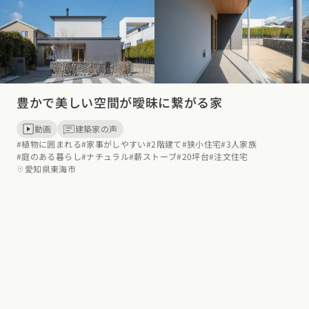
東海エリア
スタイルのヒント
四国エリア
愛知県
岐阜県
静岡県
三重県
香川県
徳島県
愛媛県
高知県
デザインのヒント
関西エリア
九州・沖縄エリア
ニュースレター
豊かで美しい空間が曖昧に繋がる家
大阪府
兵庫県
京都府
滋賀県
奈良県
和歌山県
福岡県
佐賀県
長崎県
熊本県
大分県
宮崎県
鹿児島県
デザインコンテスト
沖縄県
動画
建築家の声
中国エリア
#植物に囲まれる
#家事がしやすい
#2階建て
#狭小住宅
#3人家族
#庭のある暮らし
#ナチュラル
#薪ストーブ
#20坪台
#注文住宅
広島県
岡山県
鳥取県
島根県
山口県
愛知県東海市
四国エリア
香川県
徳島県
愛媛県
高知県
九州・沖縄エリア
福岡県
佐賀県
長崎県
熊本県
大分県
宮崎県
鹿児島県
沖縄県