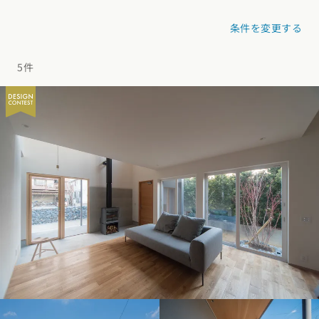
デザイン
施工事例一覧
【特集】平屋の注文住宅
条件を変更する
関東エリア
家づくりの流れ
平屋
動画で学ぶ注文住宅
東京都
神奈川県
埼玉県
千葉県
茨城県
栃木県
群馬県
5件
選べる仕様
2階建て
動画で学ぶ注文住宅
家づくりコラム
甲信越・北陸エリア
コストパフォーマンス
狭小住宅
家づくりのお勉強
家づくりコラム一覧
新潟県
富山県
石川県
福井県
山梨県
長野県
エリア別注文住宅
アフターサポート
二世帯住宅
北海道・東北エリア
デザイン
注文住宅の基礎知識
東海エリア
建築家
北海道
青森県
岩手県
宮城県
秋田県
山形県
福島県
フォトギャラリー
ルームツアー
愛知県
岐阜県
静岡県
三重県
設備・性能
チェックポイントがわかる！
オーナー様の声
家づくり３つのお役立ちツール
(評価・口コミ)
関東エリア
お金と住まい
関西エリア
東京都
神奈川県
埼玉県
千葉県
茨城県
栃木県
群馬県
設計した建築家の想い
大阪府
兵庫県
京都府
滋賀県
奈良県
和歌山県
周辺環境
R+houseの間取り
甲信越・北陸エリア
間取りのヒント
中国エリア
新潟県
富山県
石川県
福井県
山梨県
長野県
広島県
岡山県
鳥取県
島根県
山口県
施工事例