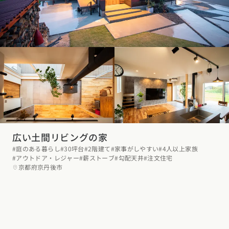
広い土間リビングの家
#庭のある暮らし
#30坪台
#2階建て
#家事がしやすい
#4人以上家族
#アウトドア・レジャー
#薪ストーブ
#勾配天井
#注文住宅
京都府京丹後市