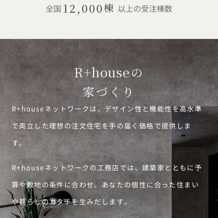
12,000
棟
全国
以上の受注棟数
R+house
の
家づくり
R+houseネットワークは、デザイン性と機能性を高水準
で両立した理想の注文住宅を手の届く価格で提供しま
す。
R+houseネットワークの工務店では、建築家とともに予
算や敷地の条件に合わせ、あなたの個性に合った住まい
や暮らしのカタチを生みだします。