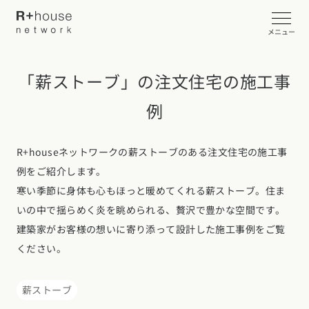
メニュー
「薪ストーブ」の注文住宅の施工事
イベント・見学会を探す
例
カタログ請求する
R+houseネットワークの薪ストーブのある注文住宅の施工事
近くの工務店に相談する
例をご紹介します。
寒い季節に身体も心もほっと暖めてくれる薪ストーブ。住ま
いの中で揺らめく炎を眺められる、贅沢で豊かな空間です。
R+houseについて
建築家がお客様の想いに寄り添って設計した施工事例をご覧
ください。
R+houseについて
全国の工務店を探す
北海道・東北エリア
性能
施工事例
薪ストーブ
北海道
青森県
岩手県
宮城県
秋田県
山形県
福島県