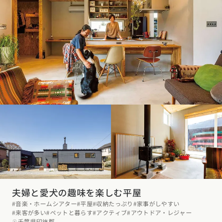
夫婦と愛犬の趣味を楽しむ平屋
お近くのイベントを探す
#音楽・ホームシアター
#平屋
#収納たっぷり
#家事がしやすい
#来客が多い
#ペットと暮らす
#アクティブ
#アウトドア・レジャー
選択中のエリア：全国
千葉県印旛郡