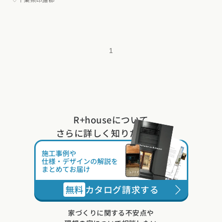
位置情報を元に
現在地から探す
1
北海道・東北エリア
北海道 (3)
青森県 (2)
岩手県 (1)
宮城県 (0)
秋田県 (5)
山形県 (8)
福島県 (4)
関東エリア
R+houseについて
東京都 (14)
神奈川県 (7)
埼玉県 (19)
千葉県 (16)
茨城県 (7)
さらに詳しく知りたい方は
栃木県 (2)
群馬県 (7)
甲信越・北陸エリア
施工事例や
仕様・デザインの解説を
まとめてお届け
新潟県 (12)
富山県 (6)
石川県 (0)
福井県 (0)
山梨県 (8)
長野県 (11)
無料
カタログ請求する
東海エリア
家づくりに関する不安点や
愛知県 (28)
岐阜県 (24)
静岡県 (25)
三重県 (5)