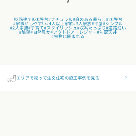
す
#2階建て
#30坪台
#ナチュラル
#庭のある暮らし
#20坪台
#家事がしやすい
#4人以上家族
#3人家族
#平屋
#シンプル
#2人家族
#子育て
#スタイリッシュ
#収納たっぷり
#道路沿い
#眺望
#自然豊か
#アウトドア・レジャー
#勾配天井
#植物に囲まれる
エリアで絞って注文住宅の施工事例を見る