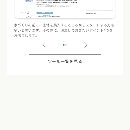
家づくりの前に、土地を購入するところからスタートする方も
住宅会
多いと思います。その際に、注意しておきたいポイント4つを
（断熱
お伝えします。
記録す
ツール一覧を見る
カタログ
請求
イベント
検索
工務店
無料相談
R+houseの家づくりがわかるカタログ
Welcome to R+house