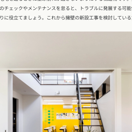
玉県
千葉県
茨城県
栃木県
群馬県
チェッ
ーマンス
のチェックやメンテナンスを怠ると、トラブルに発展する可能
家づくり
りに役立てましょう。これから擁壁の新設工事を検討している
ート
文住宅
県
福井県
山梨県
長野県
勉強
ム一覧
リー
県
三重県
礎知識
声
(評価・口コミ)
家の想い
県
宮城県
秋田県
山形県
福島県
府
滋賀県
奈良県
和歌山県
間取り
玉県
千葉県
茨城県
栃木県
群馬県
県
島根県
山口県
ト