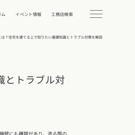
ラム
イベント情報
工務店検索
とは？住宅を建てる上で知りたい基礎知識とトラブル対策を解説
会を探す
識とトラブル対
る
相談する
擁壁にも種類があり、造る際の