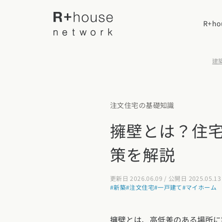
R+h
建築
R+houseについて
注文住宅の基礎知識
R+houseに
全国の工務店を探す
擁壁とは？住
性能
策を解説
施工事例
北海道・東北エリア
デザイン
北海道
青森県
岩手
更新日 2026.06.09 / 公開日 2025.05.13
家づくりの流
施工事例一覧
#新築
#注文住宅
#一戸建て
#マイホーム
【特集】平屋の注文住宅
関東エリア
選べる仕様
平屋
擁壁とは、高低差のある場所に