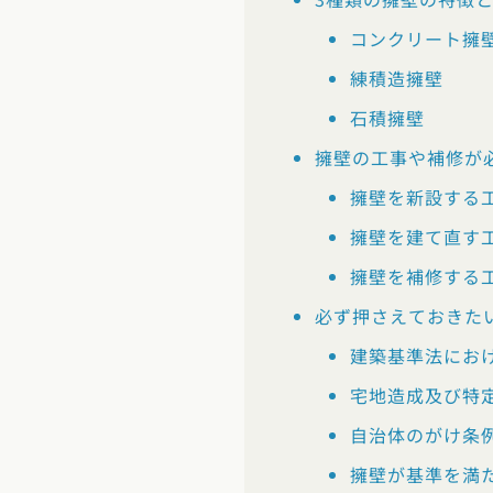
福岡県
佐賀県
長崎
コンクリート擁
練積造擁壁
石積擁壁
擁壁の工事や補修が
擁壁を新設する
擁壁を建て直す
擁壁を補修する
必ず押さえておきた
建築基準法にお
宅地造成及び特
自治体のがけ条
擁壁が基準を満