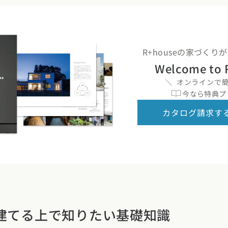
県 (6)
石川県 (0)
福井県 (0)
山梨県 (8)
長野県 (10)
県 (24)
静岡県 (24)
三重県 (5)
R+houseの家づく
Welcome to 
県 (36)
京都府 (6)
滋賀県 (0)
奈良県 (6)
和歌山県 (5)
オンラインで
今なら特典プ
県 (8)
鳥取県 (12)
島根県 (12)
山口県 (5)
カタログ請求す
県 (9)
愛媛県 (1)
高知県 (4)
エリア
県 (2)
長崎県 (2)
熊本県 (8)
大分県 (17)
宮崎県 (3)
鹿児島県 (
建てる上で知りたい基礎知識