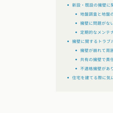
新設・既設の擁壁に
地盤調査と地盤
擁壁に問題がな
定期的なメンテ
選択中のエ
擁壁に関するトラブ
位置情
擁壁が崩れて周
現在
共有の擁壁で責
北海道・東
不適格擁壁があ
住宅を建てる際に気に
北海道 (3)
青森
関東エリア
東京都 (12)
神
甲信越・北