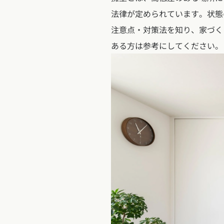
東京都
神奈川県
埼
動画で学ぶ注文住宅
コストパフォ
2階建て
法律が定められています。状態
甲信越・北陸エリア
注意点・対策法を知り、家づく
アフターサポ
狭小住宅
動画で学ぶ注
家づくりコラム
ある方は参考にしてください。
新潟県
富山県
石川
建築家
二世帯住宅
家づくりのお
家づくりコラ
東海エリア
エリア別注文住宅
フォトギャラ
デザイン
愛知県
岐阜県
静岡
注文住宅の基
オーナー様の
ルームツアー
北海道・東北エリア
関西エリア
設備・性能
設計した建築
北海道
青森県
岩手
大阪府
兵庫県
京都
お金と住まい
R+houseの
関東エリア
中国エリア
周辺環境
東京都
神奈川県
埼
広島県
岡山県
鳥取
間取りのヒン
甲信越・北陸エリア
四国エリア
施工事例