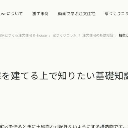
ouseについて
施工事例
動画で学ぶ注文住宅
家づくりコ
家とつくる注文住宅 R+house
家づくりコラム
注文住宅の基礎知識
擁壁
イベント・見学
ついて
宅を建てる上で知りたい基礎知
カタログ請求す
近くの工務店に
県
宮城県
秋田県
山形県
福島県
れ
宅地を造るときに土砂崩れが起きないようにする構造物です。