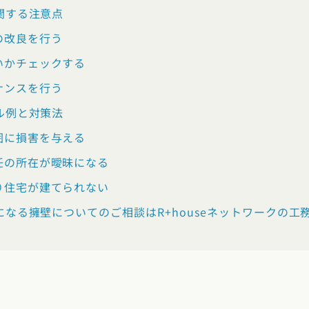
関する注意点
の改良を行う
お近くのイベントを探す
いかチェックする
ナンスを行う
リア：全国
ル例と対策法
報を元に
囲に損害を与える
地から探す
任の所在が曖昧になる
北エリア
り住宅が建てられない
なる擁壁についてのご相談はR+houseネットワークの工
県 (2)
岩手県 (1)
宮城県 (0)
秋田県 (5)
山形県 (8)
福島県 (4)
奈川県 (7)
埼玉県 (19)
千葉県 (16)
茨城県 (7)
栃木県 (2)
群馬県 
陸エリア