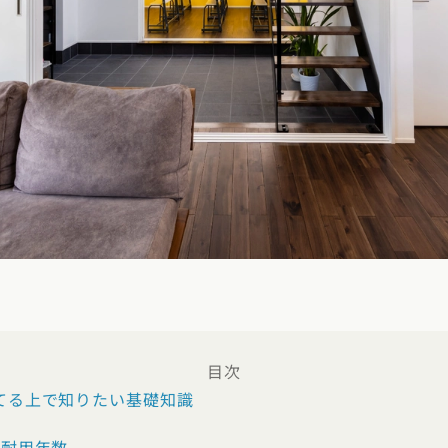
県
福井県
山梨県
長野県
県
高知県
ント
ント
県
三重県
県
熊本県
大分県
宮崎県
鹿児島県
沖縄県
ー
テスト
府
滋賀県
奈良県
和歌山県
県
島根県
山口県
目次
県
高知県
てる上で知りたい基礎知識
と耐用年数