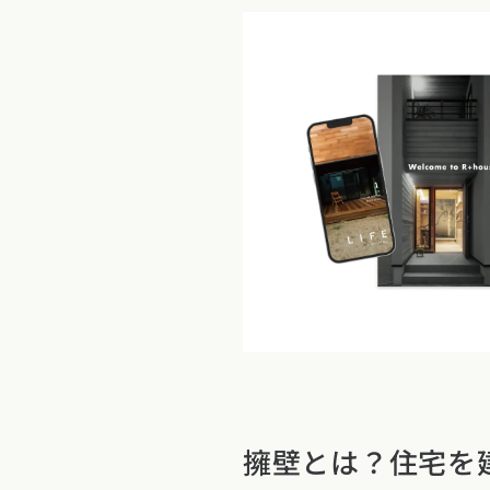
新潟県 (12)
富山
東海エリア
愛知県 (28)
岐阜
関西エリア
大阪府 (19)
兵庫
中国エリア
広島県 (14)
岡山
四国エリア
香川県 (1)
徳島
九州・沖縄
福岡県 (13)
佐賀
擁壁とは？住宅を