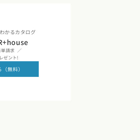
りがわかるカタログ
R+house
簡単請求
レゼント!
る（無料）
8)
沖縄県 (3)