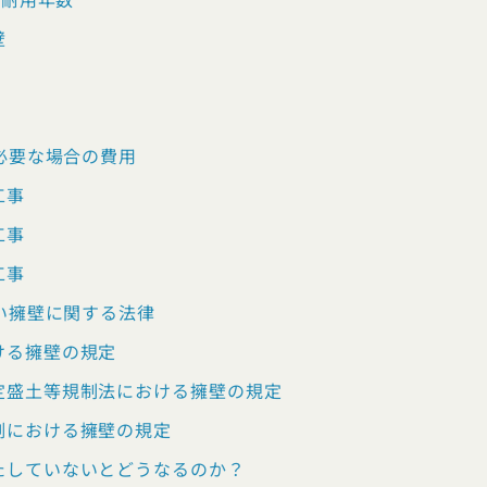
県
熊本県
大分県
宮崎県
鹿児島県
沖縄県
壁
必要な場合の費用
工事
工事
工事
い擁壁に関する法律
ける擁壁の規定
定盛土等規制法における擁壁の規定
例における擁壁の規定
たしていないとどうなるのか？