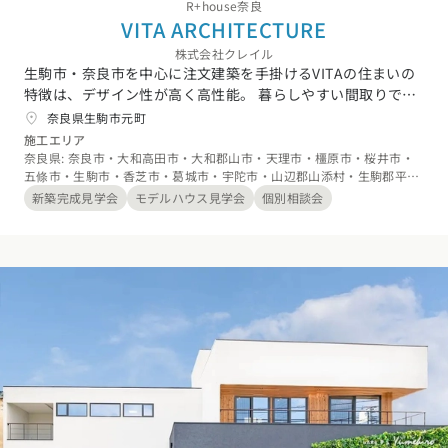
R+house奈良
VITA ARCHITECTURE
株式会社クレイル
生駒市・奈良市を中心に注文建築を手掛けるVITAの住まいの
特徴は、デザイン性が高く高性能。 暮らしやすい間取りで快
適に暮らせることや、住み継いでいける耐久性。 生涯コスト
奈良県生駒市元町
を少なくし、資産価値の高い家を建てることや最長で60年続
施工エリア
く保証。それがVITAの家づくりです。土地や住まい探しの不
奈良県: 奈良市・大和高田市・大和郡山市・天理市・橿原市・桜井市・
五條市・生駒市・香芝市・葛城市・宇陀市・山辺郡山添村・生駒郡平群
動産仲介、外構、リノベーション、相続に至るまで「住ま
町・生駒郡三郷町・生駒郡斑鳩町・生駒郡安堵町・磯城郡川西町・磯城
い」に関わる全てをVITAの各専門スタッフが対応させていた
新築完成見学会
モデルハウス見学会
個別相談会
郡三宅町・磯城郡田原本町・北葛城郡上牧町・北葛城郡王寺町・北葛城
だきます。
郡広陵町・北葛城郡河合町、大阪府: 八尾市・大東市・柏原市・東大阪
市・四條畷市・交野市