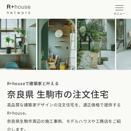
メニュー
イベント・見学会を探す
カタログ請求する
近くの工務店に相談する
R+houseで建築家と叶える
奈良県 生駒市の注文住宅
R+houseについて
高品質な建築家デザインの注文住宅を、適正価格で提供する
R+houseについて
全国の工務店を探す
R+house。
北海道・東北エリア
性能
奈良県生駒市周辺の施工事例、モデルハウスや工務店をご紹
施工事例
北海道
青森県
岩手県
宮城県
秋田県
山形県
福島県
介します。