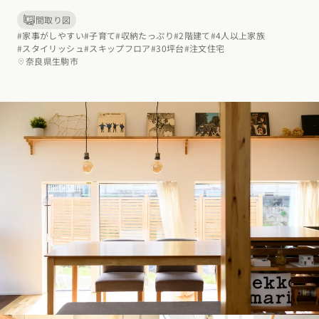
間取り図
#家事がしやすい
#子育て
#収納たっぷり
#2階建て
#4人以上家族
#スタイリッシュ
#スキップフロア
#30坪台
#注文住宅
奈良県生駒市