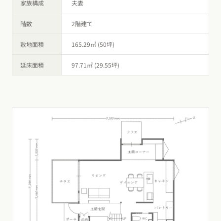
家族構成
夫妻
階数
2階建て
敷地面積
165.29㎡ (50坪)
延床面積
97.71㎡ (29.55坪)