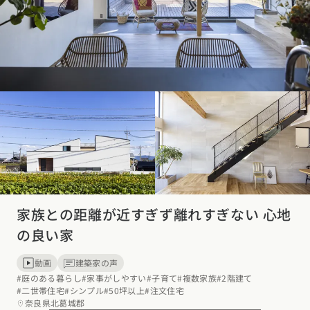
家族との距離が近すぎず離れすぎない 心地
の良い家
動画
建築家の声
#庭のある暮らし
#家事がしやすい
#子育て
#複数家族
#2階建て
#二世帯住宅
#シンプル
#50坪以上
#注文住宅
奈良県北葛城郡