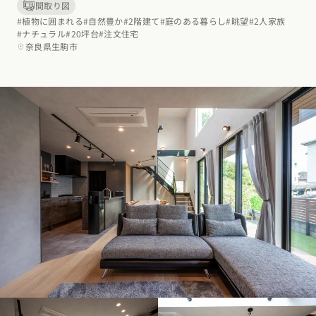
間取り図
#植物に囲まれる
#自然豊か
#2階建て
#庭のある暮らし
#眺望
#2人家族
#ナチュラル
#20坪台
#注文住宅
奈良県生駒市