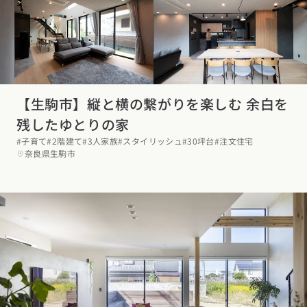
【生駒市】縦と横の繋がりを楽しむ 余白を
残したゆとりの家
#子育て
#2階建て
#3人家族
#スタイリッシュ
#30坪台
#注文住宅
奈良県生駒市