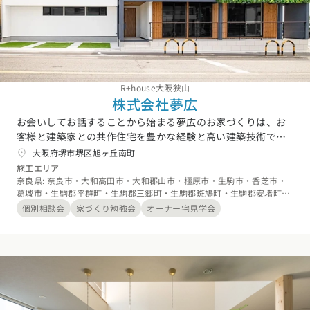
R+house大阪狭山
株式会社夢広
お会いしてお話することから始まる夢広のお家づくりは、お
客様と建築家との共作住宅を豊かな経験と高い建築技術で形
にさせて頂きます。”お家”という箱をつくるのではなく”快適
大阪府堺市堺区旭ヶ丘南町
で豊かな暮らし”をご提案いたします。
施工エリア
奈良県: 奈良市・大和高田市・大和郡山市・橿原市・生駒市・香芝市・
葛城市・生駒郡平群町・生駒郡三郷町・生駒郡斑鳩町・生駒郡安堵町・
磯城郡川西町・磯城郡三宅町・磯城郡田原本町・北葛城郡上牧町・北葛
個別相談会
家づくり勉強会
オーナー宅見学会
城郡王寺町・北葛城郡広陵町・北葛城郡河合町、大阪府: 大阪市・堺
市・岸和田市・池田市・吹田市・泉大津市・高槻市・貝塚市・守口市・
枚方市・茨木市・八尾市・富田林市・寝屋川市・河内長野市・松原市・
大東市・和泉市・箕面市・柏原市・羽曳野市・門真市・摂津市・高石
市・藤井寺市・東大阪市・四條畷市・交野市・大阪狭山市・泉北郡忠岡
町・南河内郡太子町・南河内郡河南町・南河内郡千早赤阪村、兵庫県:
神戸市・尼崎市・西宮市・芦屋市・伊丹市・宝塚市・川西市