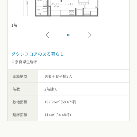
1階
2
ダウンフロアのある暮らし
奈良県生駒市
家族構成
夫妻＋お子様3人
階数
2階建て
敷地面積
197.26㎡ (59.67坪)
延床面積
114㎡ (34.48坪)