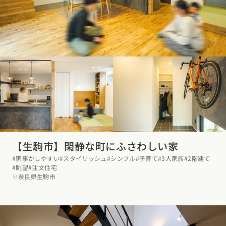
東海エリア
スタイルのヒント
四国エリア
愛知県
岐阜県
静岡県
三重県
香川県
徳島県
愛媛県
高知県
デザインのヒント
関西エリア
九州・沖縄エリア
ニュースレター
大阪府
兵庫県
京都府
滋賀県
奈良県
和歌山県
福岡県
佐賀県
長崎県
熊本県
大分県
宮崎県
鹿児島県
デザインコンテスト
沖縄県
中国エリア
広島県
岡山県
鳥取県
島根県
山口県
【生駒市】閑静な町にふさわしい家
四国エリア
#家事がしやすい
#スタイリッシュ
#シンプル
#子育て
#3人家族
#2階建て
香川県
徳島県
愛媛県
高知県
#眺望
#注文住宅
奈良県生駒市
九州・沖縄エリア
福岡県
佐賀県
長崎県
熊本県
大分県
宮崎県
鹿児島県
沖縄県