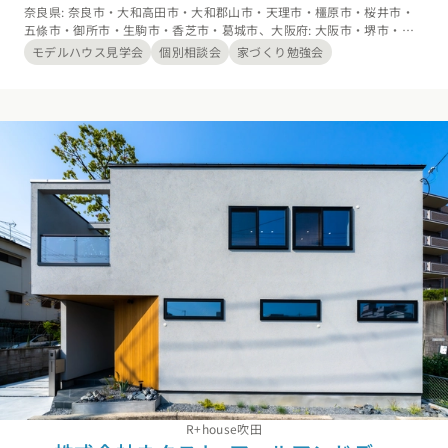
奈良県: 奈良市・大和高田市・大和郡山市・天理市・橿原市・桜井市・
五條市・御所市・生駒市・香芝市・葛城市、大阪府: 大阪市・堺市・岸
和田市・豊中市・池田市・吹田市・泉大津市・高槻市・貝塚市・守口
モデルハウス見学会
個別相談会
家づくり勉強会
市・枚方市・茨木市・八尾市・泉佐野市・富田林市・寝屋川市・河内長
野市・松原市・大東市・和泉市・箕面市・柏原市・羽曳野市・門真市・
摂津市・高石市・藤井寺市・東大阪市・泉南市・四條畷市・交野市・大
阪狭山市・阪南市・三島郡島本町・豊能郡豊能町・豊能郡能勢町・泉北
郡忠岡町・泉南郡熊取町・泉南郡田尻町・泉南郡岬町・南河内郡太子
町・南河内郡河南町・南河内郡千早赤阪村、兵庫県: 神戸市・尼崎市・
西宮市・伊丹市
カタログ
請求
イベント
検索
工務店
無料相談
R+house吹田