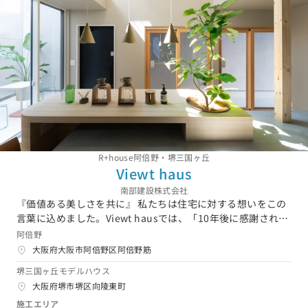
R+house阿倍野・堺三国ヶ丘
Viewt haus
南部建設株式会社
『価値ある美しさを共に』 私たちは住宅に対する想いをこの
言葉に込めました。Viewt hausでは、「10年後に感謝され
る」という言葉を大切にし、住まいづくりに取り組んでいま
阿倍野
す。人生を共に生きる「住宅」は、長期の視点で愛されるべ
大阪府大阪市阿倍野区阿倍野筋
きだと考え、皆さまの想いを最重要視した家づくりをご提案
堺三国ヶ丘モデルハウス
させていただきます。
大阪府堺市堺区向陵東町
施工エリア