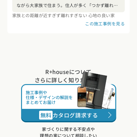
ながら大家族で住まう。住人が多く「つかず離れず
つく離れる」をテーマに様々な関係性を丁寧に整理
家族との距離が近すぎず離れすぎない 心地の良い家
し、畑、テラス、LDK、和室など集まる場所を充実
この施工事例を見る
させつつそれぞれの居場所は確保して適度な距離感
をつくっている。昨今多くは見られない多世帯住宅
の昔ながらのつながりと、新たに生まれる交わりを
期待するプランとした。
R+houseについて
さらに詳しく知りたい方は
施工事例や
仕様・デザインの解説を
まとめてお届け
無料
カタログ請求する
家づくりに関する不安点や
理想の家について相談したい