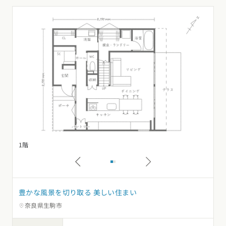
1階
2
豊かな風景を切り取る 美しい住まい
奈良県生駒市