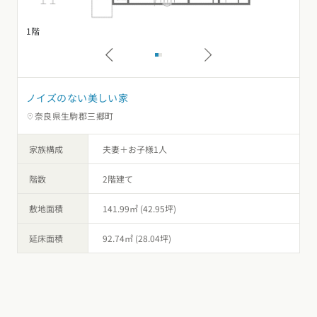
1階
2
ノイズのない美しい家
奈良県生駒郡三郷町
家族構成
夫妻＋お子様1人
階数
2階建て
敷地面積
141.99㎡ (42.95坪)
延床面積
92.74㎡ (28.04坪)