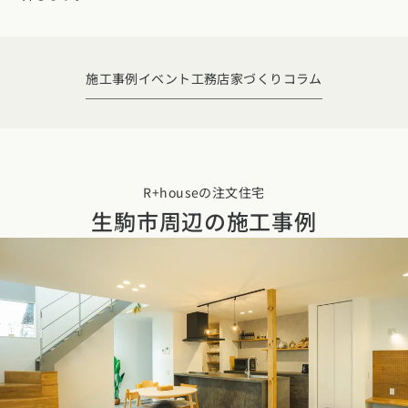
デザイン
施工事例一覧
【特集】平屋の注文住宅
関東エリア
家づくりの流れ
平屋
動画で学ぶ注文住宅
東京都
神奈川県
埼玉県
千葉県
茨城県
栃木県
群馬県
施工事例
イベント
工務店
家づくりコラム
選べる仕様
2階建て
動画で学ぶ注文住宅
家づくりコラム
甲信越・北陸エリア
コストパフォーマンス
狭小住宅
家づくりのお勉強
家づくりコラム一覧
新潟県
富山県
石川県
福井県
山梨県
長野県
エリア別注文住宅
アフターサポート
二世帯住宅
北海道・東北エリア
デザイン
R+houseの注文住宅
注文住宅の基礎知識
東海エリア
生駒市周辺の
施工事例
建築家
北海道
青森県
岩手県
宮城県
秋田県
山形県
福島県
フォトギャラリー
ルームツアー
愛知県
岐阜県
静岡県
三重県
設備・性能
チェックポイントがわかる！
オーナー様の声
家づくり３つのお役立ちツール
(評価・口コミ)
関東エリア
お金と住まい
関西エリア
東京都
神奈川県
埼玉県
千葉県
茨城県
栃木県
群馬県
設計した建築家の想い
大阪府
兵庫県
京都府
滋賀県
奈良県
和歌山県
周辺環境
R+houseの間取り
甲信越・北陸エリア
間取りのヒント
中国エリア
新潟県
富山県
石川県
福井県
山梨県
長野県
広島県
岡山県
鳥取県
島根県
山口県
施工事例